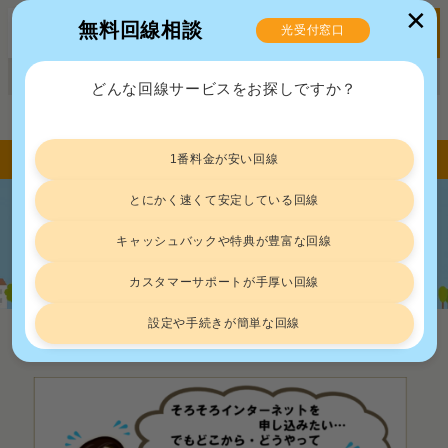
✕
無料回線相談
光受付窓口
MENU
正規販売代理店ポート株式会社 届出番号：C2203454
どんな回線サービスをお探しですか？
トップ
光回線
インターネット申し込みマニュアル｜開通手続きの流れがまるわかり
1番料金が安い回線
とにかく速くて安定している回線
インターネット申し込みマニュアル｜
キャッシュバックや特典が豊富な回線
開通手続きの流れがまるわかり
カスタマーサポートが手厚い回線
設定や手続きが簡単な回線
光回線
2024.9.11