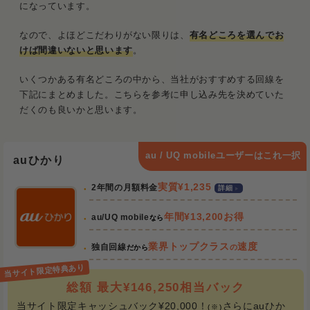
になっています。
なので、よほどこだわりがない限りは、
有名どころを選んでお
けば間違いないと思います
。
いくつかある有名どころの中から、当社がおすすめする回線を
下記にまとめました。こちらを参考に申し込み先を決めていた
だくのも良いかと思います。
au / UQ mobileユーザーはこれ一択
auひかり
実質¥1,235
2年間の月額料金
詳細
年間¥13,200お得
au/UQ mobile
なら
業界トップクラス
速度
独自回線
の
だから
総額 最大¥146,250相当バック
当サイト限定キャッシュバック¥20,000！
さらにauひか
(※)