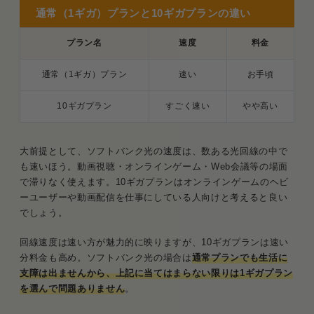
通常（1ギガ）プランと10ギガプランの違い
プラン名
速度
料金
通常（1ギガ）プラン
速い
お手頃
10ギガプラン
すごく速い
やや高い
大前提として、ソフトバンク光の速度は、数ある光回線の中で
も速いほう。動画視聴・オンラインゲーム・Web会議等の場面
で滞りなく使えます。10ギガプランはオンラインゲームのヘビ
ーユーザーや動画配信を仕事にしている人向けと考えると良い
でしょう。
回線速度は速い方が魅力的に映りますが、10ギガプランは速い
分料金も高め。ソフトバンク光の場合は
通常プランでも生活に
支障は出ませんから、上記に当てはまらない限りは1ギガプラン
を選んで問題ありません
。