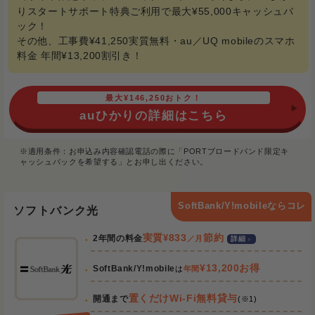
りスタートサポート特典ご利用で最大¥55,000キャッシュバ
ック！
その他、工事費¥41,250実質無料・au／UQ mobileのスマホ
料金 年間¥13,200割引き！
最大¥146,250おトク！
auひかりの詳細はこちら
※適用条件：お申込み内容確認電話の際に「PORTブロードバンド限定キ
ャッシュバックを希望する」とお申し出ください。
SoftBank/Y!mobileならコレ
ソフトバンク光
実質
¥
833
節約
2年間の料金
／月
詳細
¥13,200お得
SoftBank/Y!mobile
は
年間
置くだけWi-Fi無料貸与
開通まで
(※1)