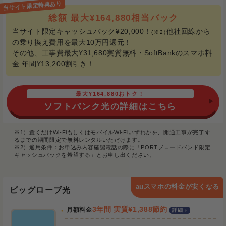
総額 最大¥164,880相当バック
当サイト限定キャッシュバック¥20,000！
他社回線から
(※2)
の乗り換え費用を最大10万円還元！
その他、工事費最大¥31,680実質無料・SoftBankのスマホ料
金 年間¥13,200割引き！
最大¥164,880おトク！
ソフトバンク光の詳細はこちら
※1）置くだけWi-FiもしくはモバイルWi-Fiいずれかを、開通工事が完了す
るまでの期間限定で無料レンタルいただけます。
※2）適用条件：お申込み内容確認電話の際に「PORTブロードバンド限定
キャッシュバックを希望する」とお申し出ください。
auスマホの料金が安くなる
ビッグローブ光
3年間 実質¥1,388節約
月額料金
詳細