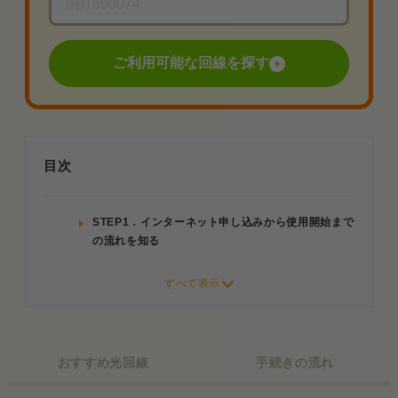
ご利用可能な回線を探す
目次
STEP1．インターネット申し込みから使用開始まで
の流れを知る
STEP2．申し込むインターネットを決める
STEP3．具体的な申し込み手続きを進める
1．Web上のフォーマットに必要事項を記載
する
おすすめ光回線
手続きの流れ
2．オペレーターとやりとりをして正式に申