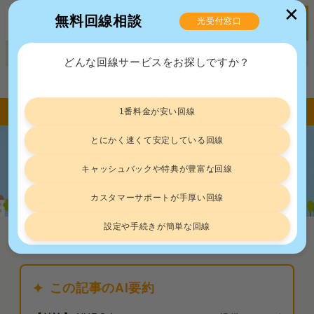
✕
無料回線相談
光受付窓口
MENU
正規販売代理店ポート株式会社 届出番号：C2203454
どんな回線サービスをお探しですか？
トップ
デメリット
NURO光が抱える6つのデメリット｜やめた方が良い人の特徴も紹介
1番料金が安い回線
とにかく速くて安定している回線
NURO光が抱える6つのデメリット｜や
キャッシュバックや特典が豊富な回線
めた方が良い人の特徴も紹介
カスタマーサポートが手厚い回線
設定や手続きが簡単な回線
デメリット
2026.7.29
この記事のAI要約