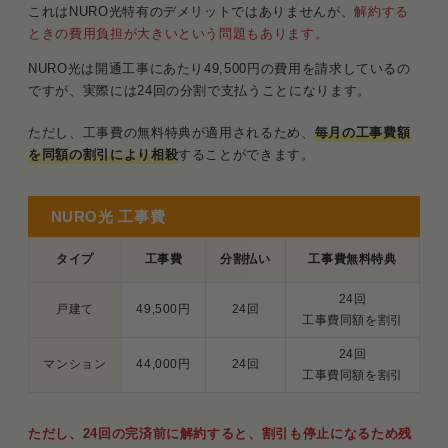
これはNURO光特有のデメリットではありませんが、
解約する
ときの費用負担が大きいという問題もあります。
NURO光は開通工事にあたり49,500円の費用を請求しているの
ですが、実際には24回の分割で支払うことになります。
ただし、工事費の無料特典が適用されるため、
毎月の工事費額
を同額の割引により相殺
することができます。
NURO光 工事費
タイプ
工事費
分割払い
工事費無料特典
24回
戸建て
49,500円
24回
工事費同額を割引
24回
マンション
44,000円
24回
工事費同額を割引
ただし、24回の完済前に解約すると、割引も停止になるため残