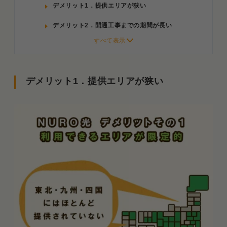
デメリット1．提供エリアが狭い
デメリット2．開通工事までの期間が長い
デメリット3．マンション専用プランの導入ハード
ルが高い
デメリット4．導入済みのマンションが少ない
デメリット1．提供エリアが狭い
NURO光マンションが使えない場合は通常プ
ラン
デメリット5．解約すると工事費用の残債を一括請
求される
乗り換え先によっては残債をゼロにできる
デメリット6．引っ越し時はいったん解約が必要
お引っ越しサポート特典を使えば費用がゼロ
になる