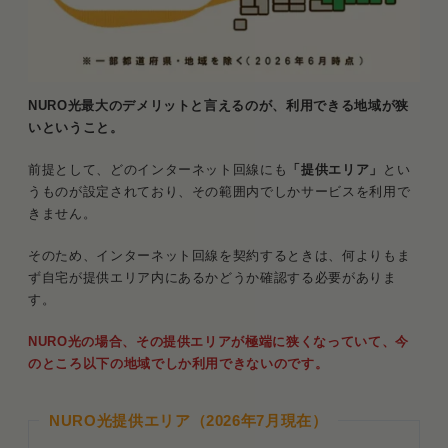
デメリットじゃない！NURO光に対する4つの誤解
誤解1．回線速度が落ちている？
誤解2．料金が他社よりも高い
NURO光最大のデメリットと言えるのが、利用できる地域が狭
いということ。
誤解3．プロバイダーが選べなくて不利？
前提として、どのインターネット回線にも
「提供エリア」
とい
誤解4．セキュリティが甘い？
うものが設定されており、その範囲内でしかサービスを利用で
きません。
NURO光にした方がいい人・やめた方がいい人
そのため、インターネット回線を契約するときは、何よりもま
NURO光にした方がいい人
ず自宅が提供エリア内にあるかどうか確認する必要がありま
NURO光はやめた方がいい人
す。
NURO光の場合、その提供エリアが極端に狭くなっていて、今
まとめ．NURO光は速度重視の人以外にはデメリッ
のところ以下の地域でしか利用できないのです。
トが多い
NURO光提供エリア（2026年7月現在）