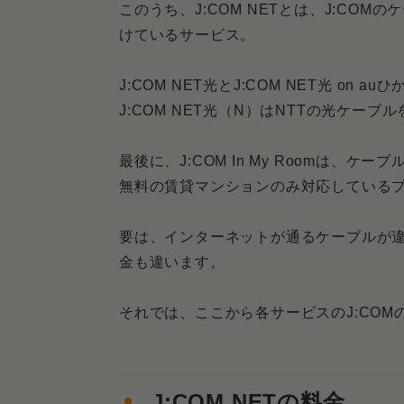
迷うなら他社の光回線を契約する
このうち、J:COM NETとは、J:CO
けているサービス。
J:COMの料金に関するよくある
Q．J:COMを解約するの
J:COM NET光とJ:COM NET光 on
J:COM NET光（N）はNTTの光ケーブ
Q．J:COM TVのコース
Q．契約期間によってJ:C
最後に、J:COM In My Roomは、
無料の賃貸マンションのみ対応している
まとめ．J:COMの料金は総じ
要は、インターネットが通るケーブルが
金も違います。
それでは、ここから各サービスのJ:CO
J:COM NETの料金