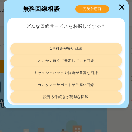
✕
無料回線相談
光受付窓口
株式会社
どんな回線サービスをお探しですか？
COMって高い？新料金プラン・キャンペーンを徹底解説！
1番料金が安い回線
とにかく速くて安定している回線
キャッシュバックや特典が豊富な回線
】J:COMって高い？
カスタマーサポートが手厚い回線
設定や手続きが簡単な回線
ャンペーンを徹底解