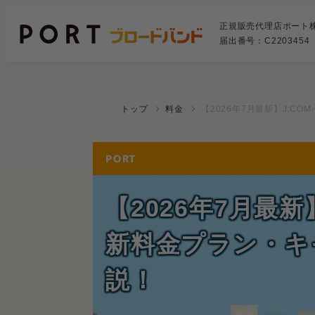
正規販売代理店ポート
届出番号：C2203454
トップ
料金
【2026年7月最新】J:
【2026年7月最新
新料金プラン・キ
説！