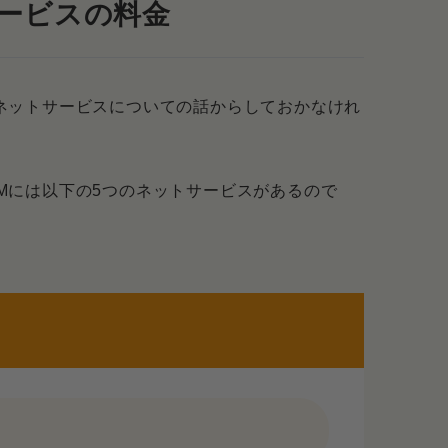
かりの料金
のサービスの料金
方法
Mのネットサービスについての話からしておかなけれ
た場合の料金
COMには以下の5つのネットサービスがあるので
ン・スタンダード
ックス
クト
ペーンやオプション
ャッシュバック