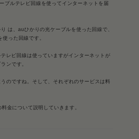
のがおすすめ
Mのケーブルテレビ回線を使ってインターネットを届
質問
に料金はかかりますか？
 auひかり は、auひかりの光ケーブルを使った回線で、
ルを使った回線です。
を変更することはできるの？
OMの料金は変わる？
ケーブルテレビ回線は使っていますがインターネットが
プランです。
て高め！迷うならほかの光回線を選ぶべき
違うのですね。そして、それぞれのサービスは料
Mの料金について説明していきます。