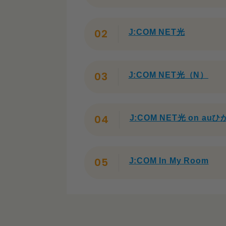
その他オプション
J:COM NET光
J:COMの料金はほかのネット回
J:COMをお得に使う方法
J:COM NET光（N）
auスマートバリューのセ
年齢限定プラン「青春22割
J:COM NET光 on au
J:COM MOBILEとセッ
J:COM NETだと速度の面でも
J:COM In My Room
J:COM NETはケーブル
J:COMはユーザーが使うサー