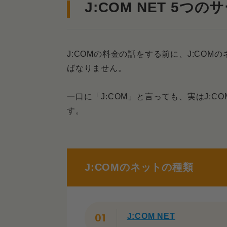
J:COM NET光 on auひ
J:COM NET 5つ
J:COM In My Roomの料金
J:COMの提供プラン確認
J:COMの料金の話をする前に、J:CO
ばなりません。
ネットとテレビを合わせて契約し
一口に「J:COM」と言っても、実はJ:
ネット＋J:COM TV シ
す。
ネット＋J:COM TV フレ
ネット＋J:COM TV セレ
J:COMのネットの種類
料金に関係するJ:COMのキャン
WEB限定スタート割・キ
初期工事費用は実質無料
J:COM NET