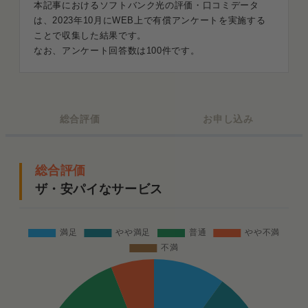
2人暮らしをしている人にとっては“普通”
本記事におけるソフトバンク光の評価・口コミデータ
は、2023年10月にWEB上で有償アンケートを実施する
ことで収集した結果です。
特典・キャンペーンの評価 とにかく普通！良くも悪
なお、アンケート回答数は100件です。
くもない
カスタマーサポートの評価 「電話が繋がらない」と
の声が多数
総合評価
お申し込み
開通手続きに関する評価 工事で待たされないからラ
ク
まとめ．ソフトバンク光の評価は“おおむね良好”
総合評価
ザ・安パイなサービス