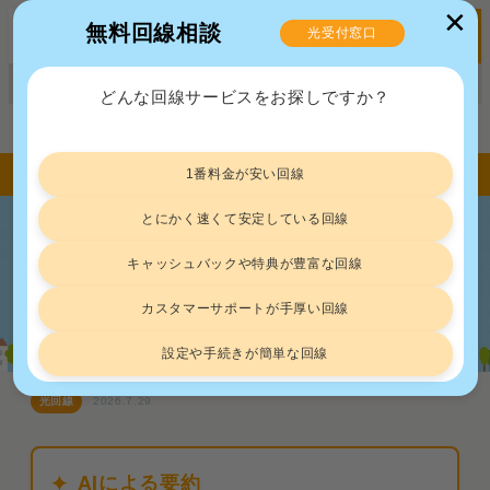
✕
無料回線相談
光受付窓口
MENU
正規販売代理店ポート株式会社 届出番号：C2203454
どんな回線サービスをお探しですか？
トップ
光回線
ソフトバンク光の評価は“ザ・安パイ”！100人の口コミ情報から良し悪しを判断
1番料金が安い回線
とにかく速くて安定している回線
ソフトバンク光の評価は“ザ・安パ
キャッシュバックや特典が豊富な回線
イ”！100人の口コミ情報から良し悪し
を判断
カスタマーサポートが手厚い回線
設定や手続きが簡単な回線
光回線
2026.7.29
AIによる要約