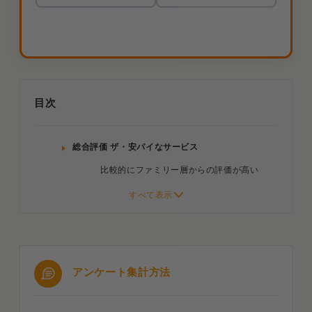
目次
総合評価 ザ・安パイなサービス
比較的にファミリー層からの評価が高い
通信速度の評価 超快適ではないがストレスフリー
接続不良が起こりにくい安定性が高評価
ファミリー層も速度・安定性に満足している
アンケート集計方法
月額料金の評価 ぶっちゃけ負担が大きい