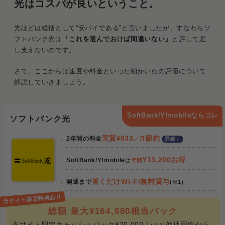
光はコスパが良いということ。
先ほどは総括として“安パイである”と言いましたが、すなわちソ
フトバンク光は
「これを選んでおけば間違いない」
と評して差
し支えないのです。
さて、ここからは速度や料金といった細かい点の評価について
解説していきましょう。
SoftBank/Y!mobileならコレ
ソフトバンク光
実質
¥
833
節約
2年間の料金
／月
詳細
¥13,200お得
SoftBank/Y!mobile
は
年間
置くだけWi-Fi無料貸与
開通まで
(※1)
総額 最大¥164,880相当バック
当サイト限定キャッシュバック¥20,000！
他社回線から