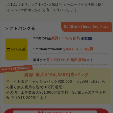
これはつまり、ソフトバンク光は“ヘビーユーザーも快適に使え
るレベルの回線である”と言って良いでしょう。
SoftBank/Y!mobileならコレ
ソフトバンク光
実質
¥
833
節約
2年間の料金
／月
詳細
¥13,200お得
SoftBank/Y!mobile
は
年間
置くだけWi-Fi無料貸与
開通まで
(※1)
総額 最大¥164,880相当バック
当サイト限定キャッシュバック¥20,000！
他社回線から
(※2)
の乗り換え費用を最大10万円還元！
その他、工事費最大¥31,680実質無料・SoftBankのスマホ料
金 年間¥13,200割引き！
最大¥164,880おトク！