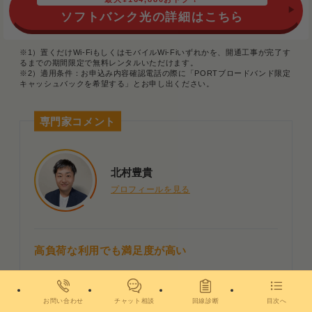
ソフトバンク光の詳細はこちら
※1）置くだけWi-FiもしくはモバイルWi-Fiいずれかを、開通工事が完了す
るまでの期間限定で無料レンタルいただけます。
※2）適用条件：お申込み内容確認電話の際に「PORTブロードバンド限定
キャッシュバックを希望する」とお申し出ください。
専門家コメント
北村豊貴
プロフィールを見る
高負荷な利用でも満足度が高い
動画視聴やオンラインゲーム、リモートワークといった
高負荷な用途でも、安定して十分なパフォーマンスを発
お問い合わせ
チャット相談
回線診断
目次へ
揮していることがわかります。