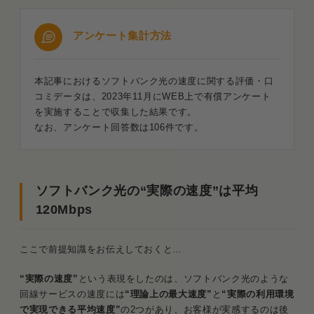
動画視聴・オンゲー・在宅ワークいずれも問題なし
アンケート集計方法
ソフトバンク光をより快適に使うにはIPv6が必要
IPv6＝高速通信方式
本記事におけるソフトバンク光の速度に関する評価・口
コミデータは、2023年11月にWEB上で有償アンケート
IPv6を使うならルーターは自分で用意した方
を実施することで収集した結果です。
が良い
なお、アンケート回答数は106件です。
ソフトバンク光の速度に関する「よくある質問」
Q．ソフトバンク光の速度が遅いと感じるの
ソフトバンク光の“実際の速度”は平均
はなぜですか？
120Mbps
Q．ソフトバンク光の速度を上げる方法はあ
りますか？
ここで前提知識をお伝えしておくと…
Q．ソフトバンク光とフレッツ光の速度はど
ちらの方が速いですか？
“実際の速度”
という表現をしたのは、ソフトバンク光のような
回線サービスの速度には
“理論上の最大速度”
と
“実際の利用環境
で実現できる平均速度”
の2つがあり、お客様が実感するのは後
まとめ．ソフトバンク光はIPv6で快適に使える