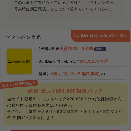
この記事をご覧になっているお客様も、ソフトバンク光
導入時は周辺環境までしっかり整えておいてください。
SoftBank/Y!mobileならコレ
ソフトバンク光
実質
¥
833
節約
2年間の料金
／月
詳細
¥13,200お得
SoftBank/Y!mobile
は
年間
置くだけWi-Fi無料貸与
開通まで
(※1)
総額 最大¥164,880相当バック
当サイト限定キャッシュバック¥20,000！
他社回線から
(※2)
の乗り換え費用を最大10万円還元！
その他、工事費最大¥31,680実質無料・SoftBankのスマホ料
金 年間¥13,200割引き！