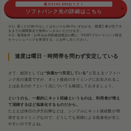
最大¥164,880おトク！
ソフトバンク光の詳細はこちら
※1）置くだけWi-FiもしくはモバイルWi-Fiいずれかを、開通工事が完了す
るまでの期間限定で無料レンタルいただけます。
※2）適用条件：お申込み内容確認電話の際に「PORTブロードバンド限定
キャッシュバックを希望する」とお申し出ください。
速度は曜日・時間帯を問わず安定している
さて、総評としては
“快適かつ安定している”
と言えるソフトバ
ンク光の速度ですが、ネット接続のタイミングに左右されるこ
とはあるのか？という点についても確認しておきましょう。
というのも、一般的にネット回線というものは、利用者が増え
て混雑するほど低速化するものだから。
たとえば休日の夕方以降などは、シンプルにネット接続数が増
加するタイミングなので、どうしても混雑による低速化が生じ
やすいのですよね。