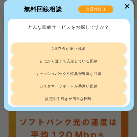
✕
無料回線相談
光受付窓口
MENU
正規販売代理店ポート株式会社 届出番号：C2203454
どんな回線サービスをお探しですか？
トップ
回線速度
ソフトバンク光の速度は約121Mbps！それって遅いの？口コミ情報をもとに実態を解説
1番料金が安い回線
ソフトバンク光の速度は約121Mbps！
それって遅いの？口コミ情報をもとに
とにかく速くて安定している回線
実態を解説
キャッシュバックや特典が豊富な回線
回線速度
2025.1.10
カスタマーサポートが手厚い回線
設定や手続きが簡単な回線