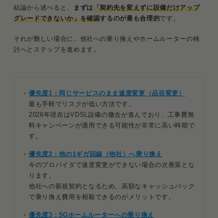
結論から述べると、
まずは
「契約先を変えずに設備だけアップ
グレードできないか」を確認
するのが最も合理的
です。
それが難しい場合に、他社への乗り換えやホームルーターの検
討へとステップを進めます。
優先度1：同じサービスのまま速度変更（品目変更）
最も手軽でリスクが低い方法です。
2026年現在はVDSL設備の撤去が進んでおり、工事費無
料キャンペーンが適用できる可能性が非常に高い時期で
す。
優先度2：他の1ギガ回線（他社）へ乗り換え
今のプロバイダで速度変更ができない場合の次善策とな
ります。
他社への新規契約となるため、高額なキャッシュバック
で乗り換え費用を相殺できるのがメリットです。
優先度3：5Gホームルーターへの乗り換え