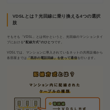
優先度1：同じサービスのまま速度変更（品目変
更）する手順
NTT系（光コラボ）のVDSLから光配線への
VDSLとは？光回線に乗り換える4つの選択
切り替え
肢
auひかり「タイプG（664Mbps）」へ変更
そもそも「VDSL」とは何かというと、光回線のマンションタイ
優先度2：他社の1ギガ回線へ乗り換えて特典を受け
プにおける
“配線方式”のひとつ
です。
る
VDSLでは、マンションに導入されているネットの共用設備から
マンションに導入済みの別回線を確認する方
各部屋までは
「既存の電話回線」を使って通信
を行います。
法
主要回線の乗り換えメリット比較
優先度3：工事不要で高速化！5Gホームルーターへ
の乗り換え
最新5GスペックならVDSLの実測値を大きく
上回る