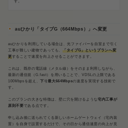
す。
auひかり「タイプG（664Mbps）」へ変更
auひかりを利用している場合は、光ファイバーを自室まで引く
工事が難しい建物であっても、
「タイプG」というプランへ変
更
することで速度を向上させることができます。
これは、既存の電話線（メタル線）をそのまま利用しながら、
最新の通信規（G.fast）を用いることで、VDSLの上限である
100Mbpsを超え、
下り最大664Mbps
の速度を実現する技術で
す。
このプランの大きな特徴は、壁に穴を開けるような
宅内工事が
原則不要
である点です。
申し込み後に送られてくる新しいホームゲートウェイ（宅内装
置）を自身で設置するだけで、その日から通信速度の向上が見