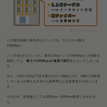
ホームルーターのメリット・デメリット
優先度4：管理会社と交渉して「戸建てタイプ」を
引き込む
戸建てタイプ引き込みの条件と交渉のコツ
月額料金と開通までの注意点
この電話回線の基本的なスペックは、下り上りが最大
100Mbps。
後悔しないために！乗り換え前に必ず確認すべき3
項目
ドコモ光1ギガといった、最大1Gbps（＝1,000Mbps）の回線を
契約しても、
最大で100Mbpsの速度で頭打ち
となってしまいま
IPv6（IPoE）接続への対応状況
す。
Wi-FiルーターとLANケーブルの規格チェッ
ク
また、VDSL方式は干渉を受けやすい回線なので、同時に利用者
している人が増える夕方から夜間帯などは速度低下が起こりま
解約違約金と工事費残債の確認
す。
そのため、実測値としては20Mbps～60Mbps程度しか出ませ
VDSLから光回線への乗り換えに関する質問と回答
ん。
Q．VDSLから光配線に変えると、月額料金