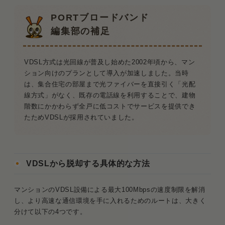
は高くなりますか？
PORTブロードバンド
Q．マンション全体がVDSL設備の場合、自
編集部の補足
分一人だけ光配線に変えることはできます
か？
VDSL方式は光回線が普及し始めた2002年頃から、マン
Q．auひかりのVDSLから「タイプG」に変
ション向けのプランとして導入が加速しました。当時
える場合も、部屋での工事が必要ですか？
は、集合住宅の部屋まで光ファイバーを直接引く「光配
線方式」がなく、既存の電話線を利用することで、建物
Q．乗り換え後、今まで使っていたVDSLモ
階数にかかわらず全戸に低コストでサービスを提供でき
デムはどうすればいいですか？
たためVDSLが採用されていました。
まとめ：VDSLから脱却して快適な光回線を手に入
れよう
VDSLから脱却する具体的な方法
マンションのVDSL設備による最大100Mbpsの速度制限を解消
し、より高速な通信環境を手に入れるためのルートは、大きく
分けて以下の4つです。