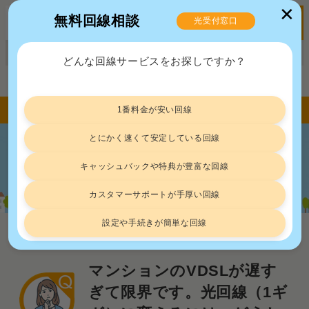
✕
無料回線相談
光受付窓口
MENU
正規販売代理店ポート株式会社 届出番号：C2203454
どんな回線サービスをお探しですか？
トップ
光回線
マンションのVDSLが遅い！光回線への乗り換え手順と速度改善ガイド
1番料金が安い回線
とにかく速くて安定している回線
マンションのVDSLが遅い！光回線への
キャッシュバックや特典が豊富な回線
乗り換え手順と速度改善ガイド
カスタマーサポートが手厚い回線
設定や手続きが簡単な回線
光回線
2026.2.27
マンションのVDSLが遅す
ぎて限界です。光回線（1ギ