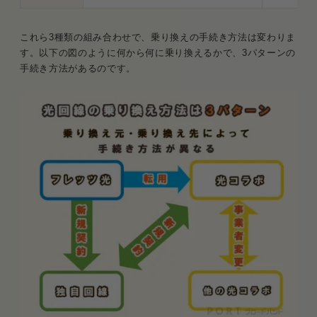
1．料金を安くしたい！
これら3種類の組み合わせで、乗り換えの手続き方法は変わりま
2．より高速な回線がいい！
す。以下の図のように何から何に乗り換えるかで、3パターンの
手続き方法があるのです。
3．お得なキャンペーンを受けたい！
光回線の乗り換えに関するQ＆A
Q．光回線の乗り換え時期のおすすめはあり
ますか？
Q．光回線は乗り換え完了までどれくらい時
間を要する？
Q．光回線の乗り換えにかかる費用って結局
どれくらいなの？
Q．新規契約の場合、前使っていた回線の撤
去工事は要るの？
Q．転用時にプロバイダーの解約をし忘れる