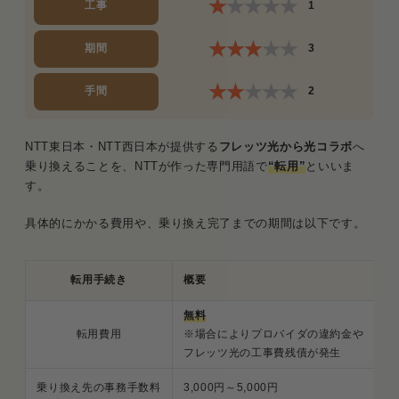
工事
1
期間
3
手間
2
NTT東日本・NTT西日本が提供する
フレッツ光から光コラボ
へ
乗り換えることを、NTTが作った専門用語で
“転用”
といいま
す。
具体的にかかる費用や、乗り換え完了までの期間は以下です。
転用手続き
概要
無料
転用費用
※場合によりプロバイダの違約金や
フレッツ光の工事費残債が発生
乗り換え先の事務手数料
3,000円～5,000円