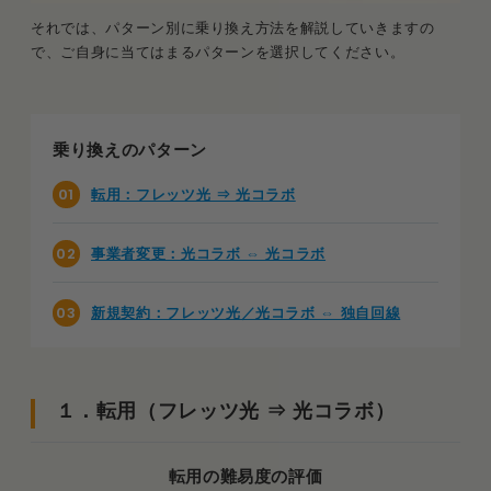
とどうなる？
それでは、パターン別に乗り換え方法を解説していきますの
Q．乗り換えた後の回線の速度が遅いんだけ
で、ご自身に当てはまるパターンを選択してください。
どどうすればいい？
まとめ．光回線の乗り換えは“乗り換え先”で手間が
乗り換えのパターン
変わる！見極めて進めよう
転用：フレッツ光 ⇒ 光コラボ
事業者変更：光コラボ ⇔ 光コラボ
新規契約：フレッツ光／光コラボ ⇔ 独自回線
１．転用（フレッツ光 ⇒ 光コラボ）
転用の難易度の評価