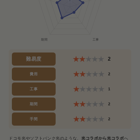
難易度
2
費用
2
工事
1
期間
2
手間
2
ドコモ光やソフトバンク光のような、
光コラボから光コラボ
へ