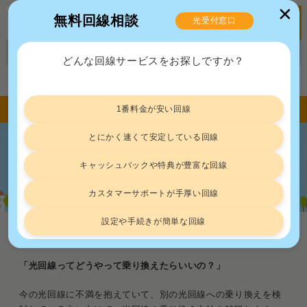
✕
無料回線相談
光受付窓口
MENU
正規販売代理店ポート株式会社 届出番号：C2203454
どんな回線サービスをお探しですか？
トップ
光回線
光回線の乗り換え方法｜最適な乗り換え先の見つけ方も解説
1番料金が安い回線
とにかく速くて安定している回線
光回線の乗り換え方法｜最適な乗り換
キャッシュバックや特典が豊富な回線
え先の見つけ方も解説
カスタマーサポートが手厚い回線
設定や手続きが簡単な回線
光回線
2026.8.6
「光回線ってどうやって乗り換えたらいいの？」
今の光回線に不満を抱えていて、別の光回線への乗り換えを検