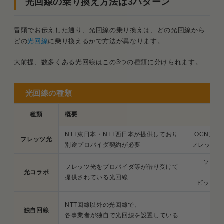
光回線の乗り換え方法は3パターン
事業者変更の流れとポイント
冒頭でお伝えした通り、光回線の乗り換えは、どの光回線から
3．新規契約（フレッツ光／光コラボ ⇔ 独自回線）
どの
光回線
に乗り換えるかで方法が異なります。
新規契約で乗り換える流れとポイント
大前提、数多くある光回線はこの3つの種類に分けられます。
新規契約でも撤去工事なし「光回線再利用」
とは？
光回線の種類
光回線を乗り換える際の注意点と対処法
種類
概要
回
解約タイミングによってはインターネットが
使えなくなる
NTT東日本・NTT西日本が提供しており
OCN光 w
フレッツ光
別途プロバイダ契約が必要
フレッツ光＋
更新月以外は違約金がかかる
ソフト
フレッツ光をプロバイダ等が借り受けて
工事費の残債があれば一括請求される
光コラボ
ド
提供されている光回線
ビッグロ
光電話や光テレビが使えなくなる
au
NTT回線以外の光回線で、
独自回線
NU
各事業者が独自で光回線を設置している
最適な乗り換え先の選び方
eo