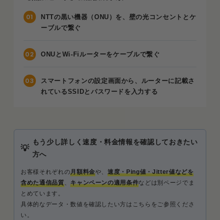
NTTの黒い機器（ONU）を、壁の光コンセントとケ
ーブルで繋ぐ
ONUとWi-Fiルーターをケーブルで繋ぐ
スマートフォンの設定画面から、ルーターに記載さ
れているSSIDとパスワードを入力する
もう少し詳しく速度・料金情報を確認しておきたい
方へ
お客様それぞれの
月額料金
や、
速度・Ping値・Jitter値などを
含めた通信品質
、
キャンペーンの適用条件
などは別ページでま
とめています。
具体的なデータ・数値を確認したい方はこちらをご参照くださ
い。