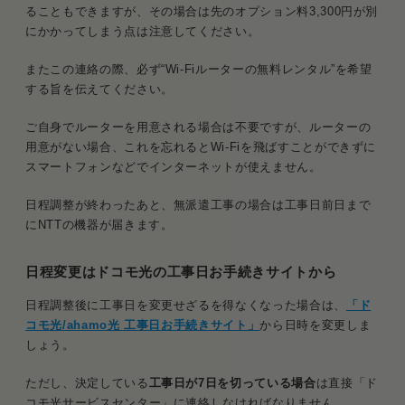
ることもできますが、その場合は先のオプション料3,300円が別
にかかってしまう点は注意してください。
またこの連絡の際、必ず“Wi-Fiルーターの無料レンタル”を希望
する旨を伝えてください。
ご自身でルーターを用意される場合は不要ですが、ルーターの
用意がない場合、これを忘れるとWi-Fiを飛ばすことができずに
スマートフォンなどでインターネットが使えません。
日程調整が終わったあと、無派遣工事の場合は工事日前日まで
にNTTの機器が届きます。
日程変更はドコモ光の工事日お手続きサイトから
日程調整後に工事日を変更せざるを得なくなった場合は、
「ド
コモ光/ahamo光 工事日お手続きサイト」
から日時を変更しま
しょう。
ただし、決定している
工事日が7日を切っている場合
は直接「ド
コモ光サービスセンター」に連絡しなければなりません。