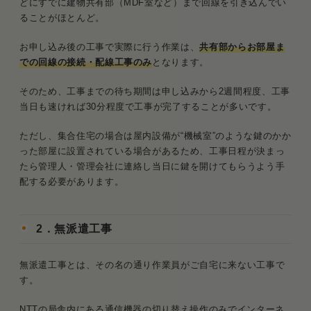
どにすでに建物共有部（MDF室など）まで回線を引き込んでい
ることがほとんど。
お申し込み後の工事で実際に行う作業は、
共有部からお部屋ま
での回線の接続・配線工事のみ
となります。
そのため、工事までの待ち期間は申し込みから2週間程度、工事
当日も速ければ30分程度で工事が完了することが多いです。
ただし、集合住宅の場合は屋内設備が“機械室”のような鍵のかか
った部屋に設置されている場合があるため、工事日程が決まっ
たら管理人・管理会社に連絡し当日に鍵を開けてもらうよう手
配する必要があります。
2．無派遣工事
無派遣工事とは、その名の通り作業員がご自宅に来ない工事で
す。
NTTの局舎内にある通信機器の切り替え操作のみでインターネ