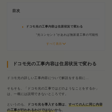
目次
ドコモ光の工事内容は住居状況で変わる
“光コンセント”があれば無派遣工事の可能性
大
「新築・戸建て」なら確実に派遣工事
フレッツ光・他社光コラボからの乗り換えな
ドコモ光の工事内容は住居状況で変わる
ら工事不要
ドコモ光の詳しい工事内容について解説をする前に…
ドコモ光の工事内容
1．派遣工事
そもそも、「ドコモ光の工事ではどのようなことをするか」
は、一概には説明できないところです。
2．無派遣工事
というのも、
ドコモ光を導入する際は、
すべての人に同じ内容
ドコモ光の工事費は“実質”無料
の工事が行われるわけではない
から
。