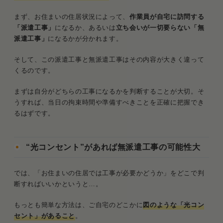
ただし通常工事以外の工事は有料
まず、お住まいの住居状況によって、
作業員が自宅に訪問する
「派遣工事」
になるか、あるいは
立ち会いが一切要らない「無
ドコモ光の工事までの流れ
派遣工事」
になるかが分かれます。
1．申し込み～工事日程調整
そして、この派遣工事と無派遣工事はその内容が大きく違って
くるのです。
2．工事日当日
まずは自分がどちらの工事になるかを判断することが大切。そ
3．工事後
うすれば、当日の拘束時間や準備すべきことを正確に把握でき
るはずです。
ドコモ光の工事に関するよくある質問
Q．光コンセントがあれば絶対に工事はな
い？
“光コンセント”があれば無派遣工事の可能性大
Q．新築一戸建てでも工事できるの？
では、「お住まいの住居では工事が必要かどうか」をどこで判
断すればいいかというと…。
Q．撤去工事の費用はいくら？
もっとも簡単な方法は、ご自宅のどこかに
図のような「光コン
まとめ．ドコモ光の工事は住居タイプで変わる！設
セント」があること
。
備次第では内容も簡単