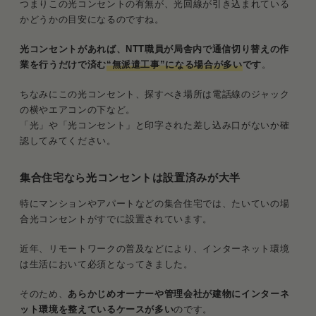
つまりこの光コンセントの有無が、光回線が引き込まれている
かどうかの目安になるのですね。
光コンセントがあれば、NTT職員が局舎内で通信切り替えの作
業を行うだけで済む
“無派遣工事”になる場合が多い
です
。
ちなみにこの光コンセント、探すべき場所は電話線のジャック
の横やエアコンの下など。
「光」や「光コンセント」と印字された差し込み口がないか確
認してみてください。
集合住宅なら光コンセントは設置済みが大半
特にマンションやアパートなどの集合住宅では、たいていの場
合光コンセントがすでに設置されています。
近年、リモートワークの普及などにより、インターネット環境
は生活において必須となってきました。
そのため、
あらかじめオーナーや管理会社が建物にインターネ
ット環境を整えているケースが多い
のです。