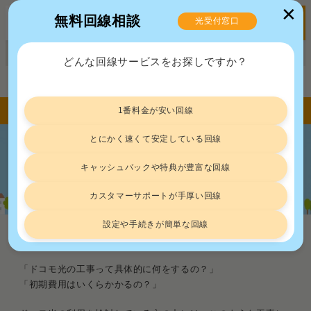
✕
無料回線相談
光受付窓口
MENU
正規販売代理店ポート株式会社 届出番号：C2203454
どんな回線サービスをお探しですか？
トップ
光回線
ドコモ光の工事｜工事内容・費用・流れを徹底解説
1番料金が安い回線
とにかく速くて安定している回線
ドコモ光の工事｜工事内容・費用・流れ
キャッシュバックや特典が豊富な回線
を徹底解説
カスタマーサポートが手厚い回線
設定や手続きが簡単な回線
光回線
2026.8.7
「ドコモ光の工事って具体的に何をするの？」
「初期費用はいくらかかるの？」