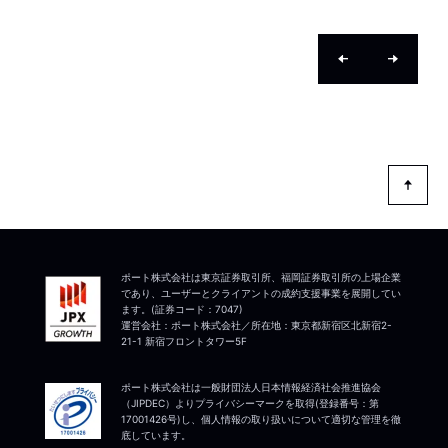
このページ内に
カテゴリのNEWSはありません
ポート株式会社は東京証券取引所、福岡証券取引所の上場企業
であり、ユーザーとクライアントの成約支援事業を展開してい
ます。(証券コード：7047)
運営会社：ポート株式会社／所在地：東京都新宿区北新宿2-
21-1 新宿フロントタワー5F
ポート株式会社は一般財団法人日本情報経済社会推進協会
（JIPDEC）よりプライバシーマークを取得(登録番号：第
17001426号)し、個人情報の取り扱いについて適切な管理を徹
底しています。