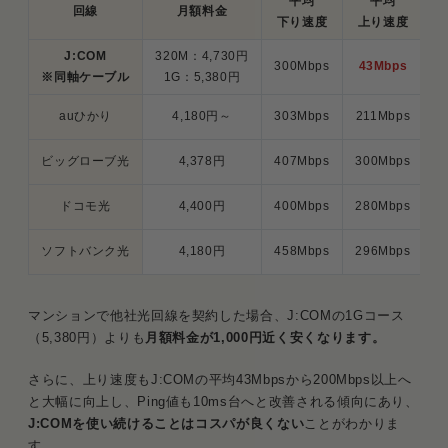
平均
平均
回線
月額料金
P
下り速度
上り速度
J:COM
320M：4,730円
300Mbps
43Mbps
2
※同軸ケーブル
1G：5,380円
auひかり
4,180円～
303Mbps
211Mbps
1
ビッグローブ光
4,378円
407Mbps
300Mbps
1
ドコモ光
4,400円
400Mbps
280Mbps
1
ソフトバンク光
4,180円
458Mbps
296Mbps
1
マンションで他社光回線を契約した場合、J:COMの1Gコース
（5,380円）よりも
月額料金が1,000円近く安くなります。
さらに、上り速度もJ:COMの平均43Mbpsから200Mbps以上へ
と大幅に向上し、Ping値も10ms台へと改善される傾向にあり、
J:COMを使い続けることはコスパが良くない
ことがわかりま
す。