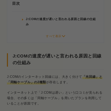
目次
J:COMの速度が遅いと言われる原因と回線の仕組
み
光回線と同軸ケーブルの仕様（最大速度）の
違い
光回線と同軸ケーブルの実測値とPing値の
比較
J:COMの速度が遅いと言われる原因と回線
の仕組み
同軸ケーブルならやめておいた方がいい？用
途別の実用レベル検証
J:COMのインターネット回線には、大きく分けて
「光回線」と
マンション契約前に必須となるJ:COM回線タイプ
「同軸ケーブル」の2種類
が存在します。
の確認手順
インターネット上で「J:COMは遅い」という口コミが見られる
公式サイトのエリア検索を用いた提供プラン
場合、その多くは「同軸ケーブル」を用いたプランを利用して
の判定方法
いることが原因です。