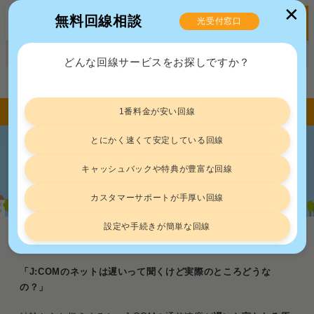
✕
無料回線相談
光受付窓口
MENU
正規販売代理店ポート株式会社 届出番号：C2203454
どんな回線サービスをお探しですか？
トップ
回線速度
J:COMの速度は遅い？光回線と同軸の違いと契約前の確認手順
1番料金が安い回線
とにかく速くて安定している回線
J:COMの速度は遅い？光回線と同軸の
キャッシュバックや特典が豊富な回線
違いと契約前の確認手順
カスタマーサポートが手厚い回線
設定や手続きが簡単な回線
回線速度
2026.7.27
「J:COMのネットは遅いって聞くけど実際のところどうな
の？」