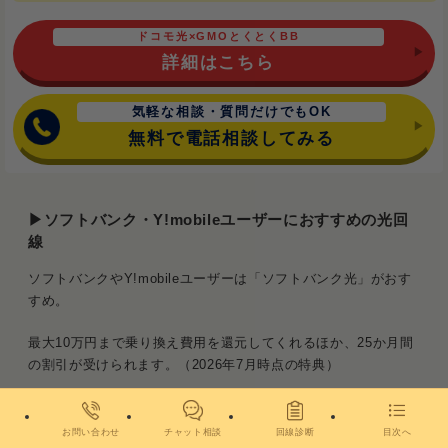
ドコモ光×GMOとくとくBB
詳細はこちら
気軽な相談・質問だけでもOK
無料で電話相談してみる
▶ソフトバンク・Y!mobileユーザーにおすすめの光回
線
ソフトバンクやY!mobileユーザーは「ソフトバンク光」がおす
すめ。
最大10万円まで乗り換え費用を還元してくれるほか、25か月間
の割引が受けられます。（2026年7月時点の特典）
SoftBank/Y!mobileならコレ
お問い合わせ
チャット相談
回線診断
目次へ
ソフトバンク光