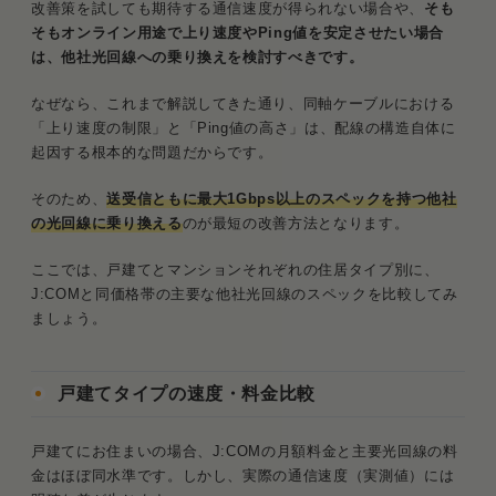
改善策を試しても期待する通信速度が得られない場合や、
そも
そもオンライン用途で上り速度やPing値を安定させたい場合
は、他社光回線への乗り換えを検討すべきです。
なぜなら、これまで解説してきた通り、同軸ケーブルにおける
「上り速度の制限」と「Ping値の高さ」は、配線の構造自体に
起因する根本的な問題だからです。
そのため、
送受信ともに最大1Gbps以上のスペックを持つ他社
の光回線に乗り換える
のが最短の改善方法となります。
ここでは、戸建てとマンションそれぞれの住居タイプ別に、
J:COMと同価格帯の主要な他社光回線のスペックを比較してみ
ましょう。
戸建てタイプの速度・料金比較
戸建てにお住まいの場合、J:COMの月額料金と主要光回線の料
金はほぼ同水準です。しかし、実際の通信速度（実測値）には