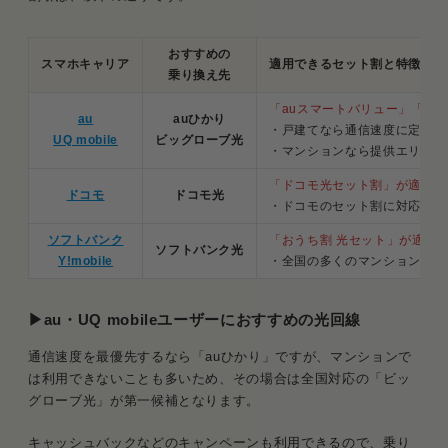
おすすめの
スマホキャリア
適用できるセット割と特徴
乗り換え先
「auスマートバリュー」「自
au
auひかり
・戸建てなら通信速度に定評が
UQ mobile
ビッグローブ光
・マンションなら提供エリアが
「ドコモ光セット割」が適用
ドコモ
ドコモ光
・ドコモのセット割に対応した
ソフトバンク
「おうち割 光セット」が適用
ソフトバンク光
Y!mobile
・全国の多くのマンションで導
▶au・UQ mobileユーザーにおすすめの光回線
通信速度を最優先するなら「auひかり」ですが、マンションで
は利用できないことも多いため、その場合は全国対応の「ビッ
グローブ光」が第一候補となります。
キャッシュバックなどのキャンペーンも利用できるので、乗り