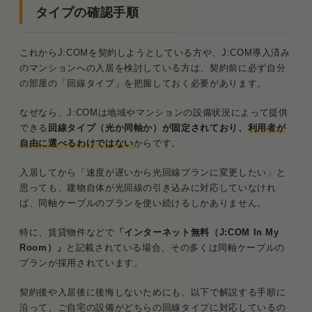
タイプの確認手順
これからJ:COMを契約しようとしている方や、J:COM導入済み
のマンションへの入居を検討している方は、契約前に必ず自分
の部屋の「回線タイプ」を把握しておく必要があります。
なぜなら、J:COMは地域やマンションの設備状況によって提供
できる
回線タイプ（光か同軸か）が固定されており、
利用者が
自由に選べるわけではない
からです。
入居してから「速度が遅いから光回線プランに変更したい」と
思っても、建物自体が光回線の引き込みに対応していなけれ
ば、同軸ケーブルのプランを使い続けるしかありません。
特に、賃貸物件などで
「インターネット無料（J:COM In My
Room）」
と記載されている場合、その多くは同軸ケーブルの
プランが採用されています。
契約後や入居後に後悔しないためにも、以下で解説する手順に
沿って、ご自宅の設備がどちらの回線タイプに対応しているの