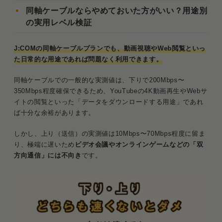
同軸ケーブルならやめておいた方がいい？用途別
の実用レベル検証
J:COMの同軸ケーブルプランでも、動画視聴やWeb閲覧といっ
た日常的な用途であれば問題なく利用できます。
同軸ケーブルでの一般的な実測値は、下りで200Mbps〜
350Mbps程度確保できるため、YouTubeの4K動画再生やWebサ
イトの閲覧といった「データをダウンロードする用途」であれ
ば十分な余裕があります。
しかし、上り（送信）の実測値は10Mbps〜70Mbps程度に留ま
り、極端に遅いため
ビデオ会議やオンラインゲームなどの「双
方向通信」には不向き
です。