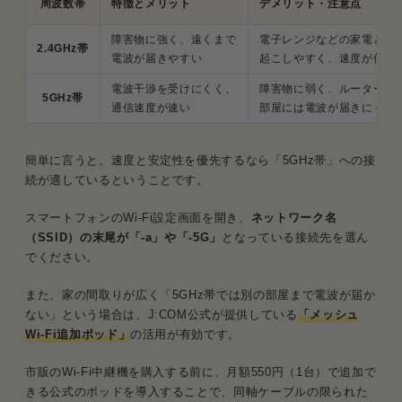
周波数帯
特徴とメリット
デメリット・注意点
障害物に強く、遠くまで
電子レンジなどの家電と電
2.4GHz帯
電波が届きやすい
起こしやすく、速度が低下
電波干渉を受けにくく、
障害物に弱く、ルーターか
5GHz帯
通信速度が速い
部屋には電波が届きにくい
簡単に言うと、速度と安定性を優先するなら「5GHz帯」への接
続が適しているということです。
スマートフォンのWi-Fi設定画面を開き、
ネットワーク名
（SSID）の末尾が「-a」や「-5G」
となっている接続先を選ん
でください。
また、家の間取りが広く「5GHz帯では別の部屋まで電波が届か
ない」という場合は、J:COM公式が提供している
「メッシュ
Wi-Fi追加ポッド」
の活用が有効です。
市販のWi-Fi中継機を購入する前に、月額550円（1台）で追加で
きる公式のポッドを導入することで、同軸ケーブルの限られた