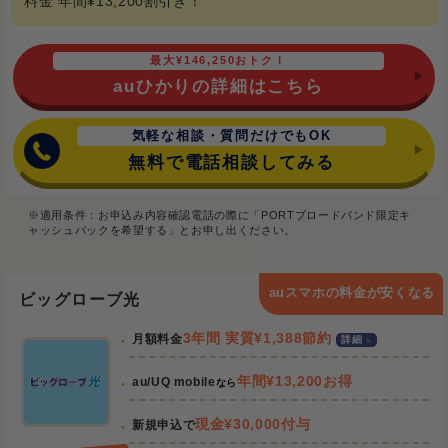
料金 年間¥13,200割引き！
最大¥146,250おトク！
auひかりの詳細はこちら
気軽な相談・質問だけでもOK
無料で電話相談してみる
※適用条件：お申込み内容確認電話の際に「PORTブロードバンド限定キ
ャッシュバックを希望する」とお申し出ください。
auスマホの料金が安くなる
ビッグローブ光
3年間 実質¥1,388節約
月額料金
詳細
年間¥13,200お得
au/UQ mobile
なら
現金¥30,000付与
新規申込で