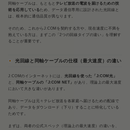
導入済みの同軸ケーブル回線を少しでも速くする改
同軸ケーブルは、もともと
テレビ放送の電波を届けるための技
善策
術を応用している
ため、データ通信専用に設計された光回線と
は、根本的に通信品質が異なります。
改善策1：最新規格Wi-Fiルーターへの交換
そのため、これからJ:COMを契約する方や、現在速度に不満を
改善策2：5GHz帯への接続変更とメッシュ
抱えている方は、まずこの「2つの回線タイプの違い」を理解す
Wi-Fiの活用
ることが重要です。
J:COM（同軸）から他社光回線へ乗り換え「速
度・コスパ比較」
光回線と同軸ケーブルの仕様（最大速度）の違い
戸建てタイプの速度・料金比較
J:COMのインターネットには、
光回線を使った「J:COM光」
マンションタイプの速度・料金比較
と、
同軸ケーブルの「J:COM NET」
があり、理論上の最大速度
において大きな違いがあります。
J:COMからの乗り換え先はスマホキャリア
で選ぶ
同軸ケーブルは元々テレビ放送を各家庭へ届けるための配線で
あり、データをダウンロード（下り）することに特化している
J:COMの速度に関するよくある質問と回答
ためです。
Q．J:COMの1Gコースなら同軸ケーブルで
も快適ですか？
まずは、両者の公式スペック（理論上の最大速度）の違いを、