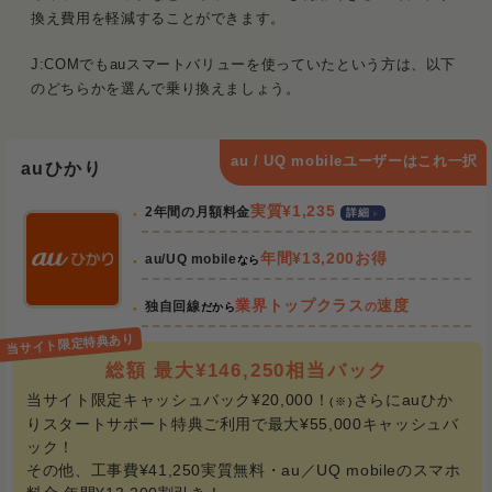
換え費用を軽減することができます。
J:COMでもauスマートバリューを使っていたという方は、以下
のどちらかを選んで乗り換えましょう。
au / UQ mobileユーザーはこれ一択
auひかり
実質¥1,235
2年間の月額料金
詳細
年間¥13,200お得
au/UQ mobile
なら
業界トップクラス
速度
独自回線
の
だから
総額 最大¥146,250相当バック
当サイト限定キャッシュバック¥20,000！
さらにauひか
(※)
りスタートサポート特典ご利用で最大¥55,000キャッシュバ
ック！
その他、工事費¥41,250実質無料・au／UQ mobileのスマホ