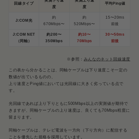
実測下り速
実測上り速
回線タイプ
平均Ping値
度
度
約
約
15〜20ms
J:COM光
670Mbps〜
520Mbps〜
前後
J:COM NET
約200〜
約10〜
30〜50ms
（同軸）
350Mbps
70Mbps
前後
※参照：
みんなのネット回線速度
この表から分かることは、同軸ケーブルは下り速度こそ一定の
数値が出ているものの、
上り速度とPing値においては光回線に大きく劣っている点で
す。
光回線であれば上り下りともに500Mbps以上の実測値が期待で
きますが、同軸ケーブルの上り速度は、良くても70Mbps程度に
留まります。
同軸ケーブルは、テレビ電波を一方向（下り方向）に配信する
ことを優先した規格を採用しています。