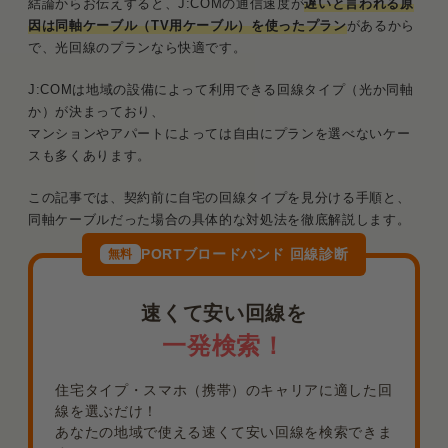
結論からお伝えすると、J:COMの通信速度が
遅いと言われる原
因は同軸ケーブル
（
TV
用
ケーブル
）
を使ったプラン
があるから
で、光回線のプランなら快適です。
J:COMは地域の設備によって利用できる回線タイプ（光か同軸
か）が決まっており、
マンションやアパートによっては自由にプランを選べないケー
スも多くあります。
この記事では、契約前に自宅の回線タイプを見分ける手順と、
同軸ケーブルだった場合の具体的な対処法を徹底解説します。
PORTブロードバンド 回線診断
無料
速くて安い回線を
一発検索！
住宅タイプ・スマホ（携帯）のキャリアに適した回
線を選ぶだけ！
あなたの地域で使える速くて安い回線を検索できま