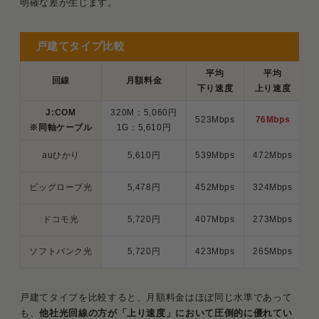
明確な差が生じます。
戸建てタイプ比較
平均
平均
回線
月額料金
P
下り速度
上り速度
J:COM
320M：5,060円
523Mbps
76Mbps
2
※同軸ケーブル
1G：5,610円
auひかり
5,610円
539Mbps
472Mbps
2
ビッグローブ光
5,478円
452Mbps
324Mbps
1
ドコモ光
5,720円
407Mbps
273Mbps
2
ソフトバンク光
5,720円
423Mbps
265Mbps
2
戸建てタイプを比較すると、月額料金はほぼ同じ水準であって
も、
他社光回線の方が「上り速度」において圧倒的に優れてい