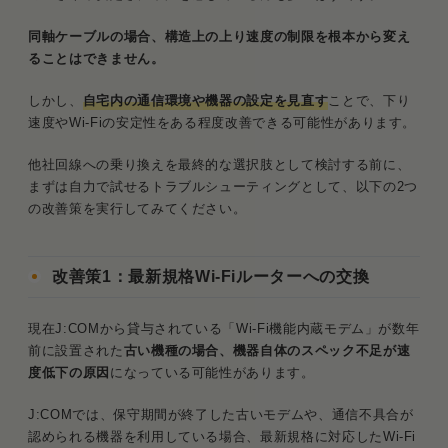
同軸ケーブルの場合、構造上の上り速度の制限を根本から変え
ることはできません。
しかし、
自宅内の通信環境や機器の設定を見直す
ことで、下り
速度やWi-Fiの安定性をある程度改善できる可能性があります。
他社回線への乗り換えを最終的な選択肢として検討する前に、
まずは自力で試せるトラブルシューティングとして、以下の2つ
の改善策を実行してみてください。
改善策1：最新規格Wi-Fiルーターへの交換
現在J:COMから貸与されている「Wi-Fi機能内蔵モデム」が数年
前に設置された
古い機種の場合、機器自体のスペック不足が速
度低下の原因
になっている可能性があります。
J:COMでは、保守期間が終了した古いモデムや、通信不具合が
認められる機器を利用している場合、最新規格に対応したWi-Fi