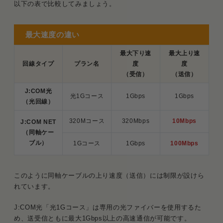
以下の表で比較してみましょう。
Q．J:COMから他社に乗り換えたらテレビも
見られなくなる？
最大速度の違い
Q．マンション無料のIn My Roomはそのま
ま使っても問題ないですか？
最大下り速
最大上り速
回線タイプ
プラン名
度
度
（受信）
（送信）
まとめ．J:COMが同軸なら他社1ギガ回線の利用が
おすすめ
J:COM光
光1Gコース
1Gbps
1Gbps
（光回線）
320Mコース
320Mbps
10Mbps
J:COM NET
（同軸ケー
ブル）
1Gコース
1Gbps
100Mbps
このように同軸ケーブルの上り速度（送信）には制限が設けら
れています。
J:COM光「光1Gコース」は専用の光ファイバーを使用するた
め、送受信ともに最大1Gbps以上の高速通信が可能です。