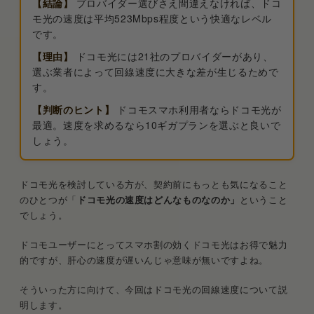
【結論】
プロバイダー選びさえ間違えなければ、ドコ
モ光の速度は平均523Mbps程度という快適なレベル
です。
【理由】
ドコモ光には21社のプロバイダーがあり、
選ぶ業者によって回線速度に大きな差が生じるためで
す。
【判断のヒント】
ドコモスマホ利用者ならドコモ光が
最適。速度を求めるなら10ギガプランを選ぶと良いで
しょう。
ドコモ光を検討している方が、契約前にもっとも気になること
のひとつが「
ドコモ光の速度はどんなものなのか」
ということ
でしょう。
ドコモユーザーにとってスマホ割の効くドコモ光はお得で魅力
的ですが、肝心の速度が遅いんじゃ意味が無いですよね。
そういった方に向けて、今回はドコモ光の回線速度について説
明します。