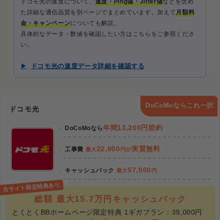
ドコモ光の速度について、
速度・Ping値・Jitter値
などを含め
た詳細な通信品質を別ページでまとめています。加えて
月額料
金・キャンペーン
についても解説。
具体的なデータ・数値を確認したい方はこちらをご参照くださ
い。
ドコモ光の速度データ詳細を確認する
DoCoMoならこれ一択
ドコモ光
年間13,200円節約
DoCoMoなら
22,000
実質無料
工事費
最大
円が
57,000
キャッシュバック
最大
円
総額 最大15.7万円キャッシュバック
とくとくBBホームページ限定特典 1ギガプラン：39,000円