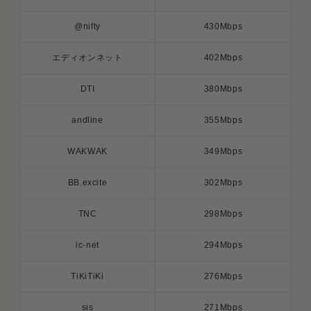
@nifty
430Mbps
エディオンネット
402Mbps
DTI
380Mbps
andline
355Mbps
WAKWAK
349Mbps
BB.excite
302Mbps
TNC
298Mbps
ic-net
294Mbps
TiKiTiKi
276Mbps
sis
271Mbps