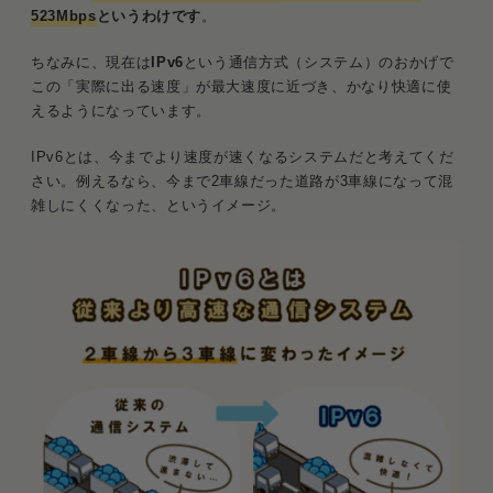
ドコモ光の速度に関する質問と回答
523Mbps
というわけです
。
Q．ドコモ光の速度は結局どれくらい？
ちなみに、現在は
IPv6
という通信方式（システム）のおかげで
この「実際に出る速度」が最大速度に近づき、かなり快適に使
Q．ドコモ光は遅いの？
えるようになっています。
Q．ドコモ光10ギガプランって良いの？
IPv6とは、今までより速度が速くなるシステムだと考えてくだ
さい。例えるなら、今まで2車線だった道路が3車線になって混
まとめ．ドコモ光の速度は500Mbps！普段利用な
雑しにくくなった、というイメージ。
ら問題なく使える