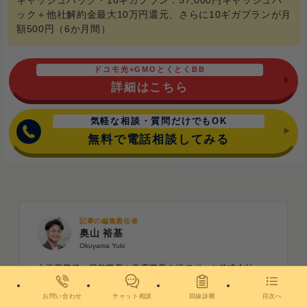
キャッシュバック・10ギガプラン：57,000円キャッシュバ
ック＋他社解約金最大10万円還元、さらに10ギガプランが月
額500円（6か月間）
ドコモ光×GMOとくとくBB
詳細はこちら
気軽な相談・質問だけでもOK
無料で電話相談してみる
記事の編集責任者
奥山 裕基
Okuyama Yuki
大学卒業後、服飾業界と教育業界を経てポート株式会社
へ。
入社後は多数の新規メディア立ち上げに参画し、自身も有
お問い合わせ
チャット相談
回線診断
目次へ