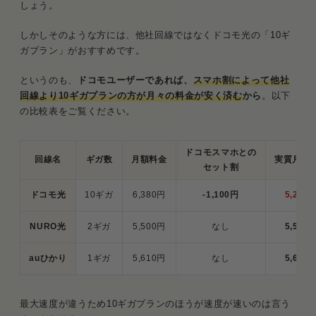
しょう。
しかしそのような方には、他社回線ではなくドコモ光の「10ギ
ガプラン」がおすすめです。
というのも、
ドコモユーザーであれば、
スマホ割によって他社
回線より10ギガプランの方が月々の料金が安く済む
から
。以下
の比較表をご覧ください。
ドコモスマホとの
回線名
ギガ数
月額料金
実質月額
セット割
ドコモ光
10ギガ
6,380円
-1,100円
5,280
NURO光
2ギガ
5,500円
なし
5,500
auひかり
1ギガ
5,610円
なし
5,610
最大速度が違うため10ギガプランのほうが速度が速いのは言う