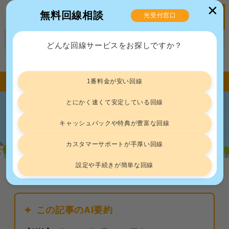
✕
無料回線相談
光受付窓口
MENU
正規販売代理店ポート株式会社 届出番号：C2203454
どんな回線サービスをお探しですか？
トップ
回線速度
ドコモ光の速度は平均500Mbps！普段使いには十分すぎる速さ
1番料金が安い回線
とにかく速くて安定している回線
ドコモ光の速度は平均500Mbps！普段
キャッシュバックや特典が豊富な回線
使いには十分すぎる速さ
カスタマーサポートが手厚い回線
設定や手続きが簡単な回線
回線速度
2026.8.7
この記事のAI要約