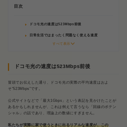
目次
ドコモ光の速度は523Mbps前後
日常生活ではまったく問題なく使える速度
ドコモ光を“できるだけ速く”使う方法
プロバイダをきちんと選ぶ
ドコモ光の速度は523Mbps前後
最新規格に対応したルーターを使う
ドコモ光と他社回線の速度比較！用途別の正しい選
冒頭でお伝えした通り、ドコモ光の実際の平均速度はおよ
び方
そ“523Mbps”です。
基本的には「ドコモ光」で問題なし
公式サイトなどで「最大1Gbps」という表記を見かけたことが
あるかもしれませんが、これは例えて言うなら「回線のポテン
FPSゲーマーや大容量通信者には「10ギガ
シャル」の話であり、理論上の数値にすぎません。
プラン」
私たちが
実際に家で使うときに出るリアルな速度が、この