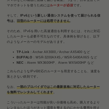
マホでネットを使うためには
ルーターが必須
です。
そして、
IPv6という新しい通信システムを使って届けられる信
号は、
旧型のルーターには処理できません
。
そのため、IPv6を用いた高速通信を利用するには、それに対応
したルーターも必要不可欠なのです。具体例を挙げると、以下
のようなメーカーのモデルがあります。
TP-Link
：Archer AX3000／Archer AX5400 など
BUFFALO
：WSR-3200AX4S／WSR-5400AX6S など
NEC
：Aterm WX3600HP、Aterm WX5400HP など
これらのようなIPv6対応のルーターを用意することも、速度を
落とさない鉄則です。
なお、
一部のプロバイダではこの最新規格に対応したルーター
を無料でレンタルしてくれます
。
こういったルーターは性能が良い分価格も高め。購入するより
レンタルしたほうがネット環境を整えるのにかかる費用を抑え