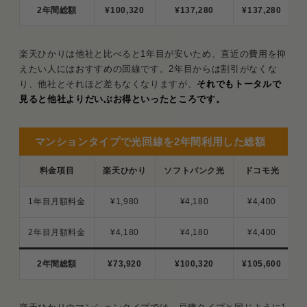
楽天ひかりより料金がお得な回線をご提案
2年間総額
¥100,320
¥137,280
¥137,280
携帯キャリアなどによって最適な回線・プラ
ンが異なる
楽天ひかりは他社と比べると1年目が安いため、直近の費用を抑
えたい人にはおすすめの回線です。2年目からは割引がなくな
まとめ.楽天ひかりは他社光コラボからの乗り換え限
り、他社とそれほど差もなくなりますが、
それでもトータルで
定でお得
見ると他社よりだいぶお得といったところです。
マンションタイプで光回線を2年間利用した総額
料金項目
楽天ひかり
ソフトバンク光
ドコモ光
1年目月額料金
¥1,980
¥4,180
¥4,400
2年目月額料金
¥4,180
¥4,180
¥4,400
2年間総額
¥73,920
¥100,320
¥105,600