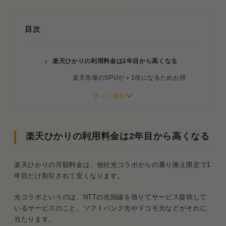
目次
楽天ひかりの利用料金は2年目から高くなる
楽天市場のSPUが＋1倍になるためお得
利用者からの評判は良いけど…
楽天ひかりの料金形態を項目別にチェック
楽天ひかりの利用料金は2年目から高くなる
初期費用は他社と比べると高い？
初期登録費用の比較
楽天ひかりの月額料金は、他社光コラボからの乗り換え限定で1
年目だけ割引されて安くなります。
工事費用
光コラボというのは、NTTの光回線を借りてサービス提供して
1. まずは通常料金のみで比較
いるサービスのこと。ソフトバンク光やドコモ光などがそれに
当たります。
2. キャンペーンなども考慮した場合の実質