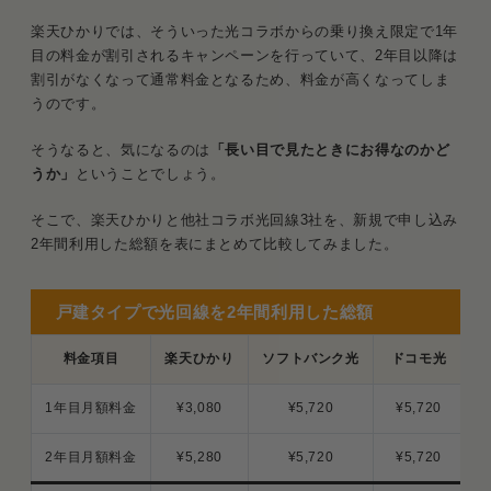
料金を比較
楽天ひかりでは、そういった光コラボからの乗り換え限定で1年
目の料金が割引されるキャンペーンを行っていて、2年目以降は
初期費用は工事費無料キャンペーンのあると
ころがお得
割引がなくなって通常料金となるため、料金が高くなってしま
うのです。
月額料金は他社と比べて高い？
そうなると、気になるのは
「長い目で見たときにお得なのかど
1. 通常料金のみで比較
うか」
ということでしょう。
2. キャンペーンなども考慮した場合月額料
そこで、楽天ひかりと他社コラボ光回線3社を、新規で申し込み
金を比較
2年間利用した総額を表にまとめて比較してみました。
3. 月額料金は楽天ひかりが圧倒的にお得
戸建タイプで光回線を2年間利用した総額
解約費用は他社と比べて高い？
料金項目
楽天ひかり
ソフトバンク光
ドコモ光
楽天ひかりを安く利用する方法をチェック
1年目月額料金
¥3,080
¥5,720
¥5,720
他社光コラボからの乗り換えで月額基本料が
最大1年割引
2年目月額料金
¥5,280
¥5,720
¥5,720