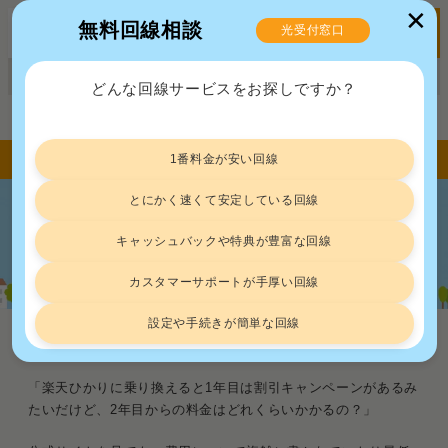
✕
無料回線相談
光受付窓口
MENU
正規販売代理店ポート株式会社 届出番号：C2203454
どんな回線サービスをお探しですか？
トップ
料金
楽天ひかりの料金は2年目から高い！初期費用や月額料金を徹底比較
1番料金が安い回線
とにかく速くて安定している回線
楽天ひかりの料金は2年目から高い！初
キャッシュバックや特典が豊富な回線
期費用や月額料金を徹底比較
カスタマーサポートが手厚い回線
設定や手続きが簡単な回線
料金
2025.2.21
「楽天ひかりに乗り換えると1年目は割引キャンペーンがあるみ
たいだけど、2年目からの料金はどれくらいかかるの？」