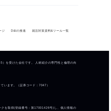
ージ
D&Iの推進
就活対策資料&ツール一覧