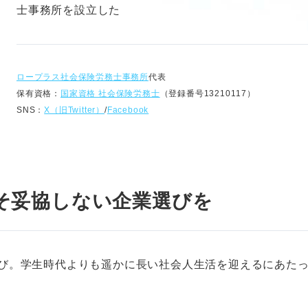
士事務所を設立した
ロープラス社会保険労務士事務所
代表
保有資格：
国家資格 社会保険労務士
（登録番号13210117）
SNS：
X（旧Twitter）
/
Facebook
そ妥協しない企業選びを
び。学生時代よりも遥かに長い社会人生活を迎えるにあた