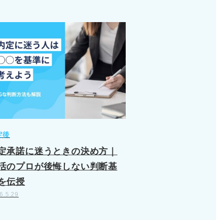
定後
定承諾に迷うときの決め方｜
活のプロが後悔しない判断基
を伝授
6.5.29