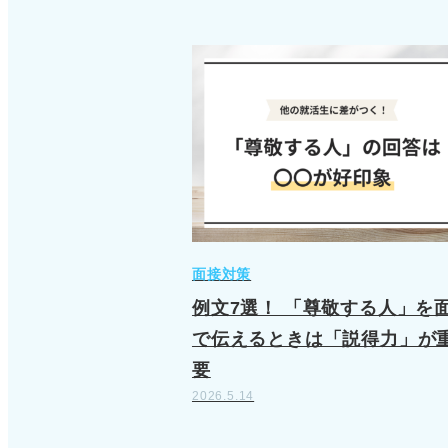
面接対策
例文7選！ 「尊敬する人」を
で伝えるときは「説得力」が
要
2026.5.14