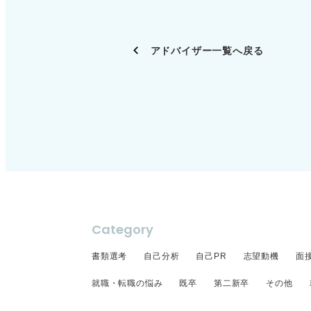
アドバイザー一覧へ戻る
Category
書類選考
自己分析
自己PR
志望動機
面
就職・転職の悩み
既卒
第二新卒
その他