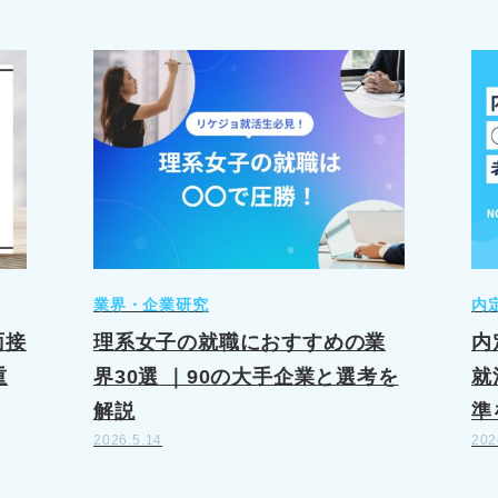
業界・企業研究
内
面接
理系女子の就職におすすめの業
内
重
界30選 ｜90の大手企業と選考を
就
解説
準
2026.5.14
202