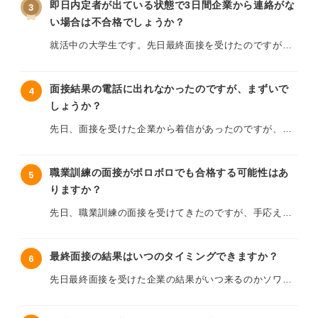
SNSなどで「顔採用がある」といった噂を見かけること
即日内定者が出ている状態で3日間企業から連絡がな
3
採用の場合の受け答えはなんとなく想像できるのです
もあり、自分の何がいけなかったのかと不安ばかりが募
い場合は不合格でしょうか？
が、不採用の場合、気まずい気持ちもあり、どのように
っています。
受け答えすれば良いのかわからず、不安を感じていま
就活中の大学生です。先日最終面接を受けたのですが、
す。
その際に企業の方から「内定なら7〜10日ほどでご連絡
特に、面接中のどのような受け答えが合否を分けるポイ
します。不採用の場合はご連絡はしません」と言われま
ントになるのでしょうか。またペット業界特有のチェッ
また、もし可能であれば不採用だった理由も聞いてみた
面接結果の電話に出れなかったのですが、まずいで
4
した。
クポイントなどがあれば知りたいです。
いと考えていますが、聞いて良いものなのかもわかりま
しょうか？
せん。
そんななか、最終面接を受けた翌日に就活生が書き込む
クーアンドリクのようなペットショップの面接で重視さ
先日、面接を受けた企業から着信があったのですが、授
ことができるサイトを見てみると、即日内定者がいるこ
れる傾向や、今回の結果を次に活かすための振り返りの
業中で電話に出られませんでした。その後すぐに折り返
面接の不採用通知が電話で来た場合、どのように受け答
とを知りました。面接から3日経ち週末を迎えようとして
方法についてアドバイスをお願いします。
したのですが、電話が繋がらなかったため、もう一度か
えすれば良いでしょうか？ 具体的や流れや基本的なマナ
いますが、自分には音沙汰なしです。
職業訓練の面接がボロボロでも合格する可能性はあ
5
け直すべきか、それとも連絡を待つべきか迷っていま
ー、そして不合格理由を聞いても良いのかどうかについ
りますか？
す。
ても教えてください。
この場合は不採用と考えを切り替えて次に進むべきでし
先日、職業訓練の面接を受けてきたのですが、手応えが
ょうか？ その場合の気持ちの切り替え方も知りたいで
留守電も入っておらず、メールでの連絡もまだない状況
まったくなく、ボロボロだったと感じています。
す。よろしくお願いいたします。
です。選考時に結果は数日で伝えると言われていたの
で、この電話がそうだったのかもしれないと思うと、こ
最終面接の結果はいつのタイミングできますか？
6
志望動機や、なぜこのコースを選んだのかなど、質問に
のまま放置しておくのは失礼に当たらないか、また選考
対してうまく答えられず、頭が真っ白になってしまいま
先日最終面接を受けた企業の結果がいつ来るのかソワソ
結果が変わってしまったりしないか不安になってきまし
した。
ワしています。面接官からは「1週間以内に連絡します」
た。
と言われました。