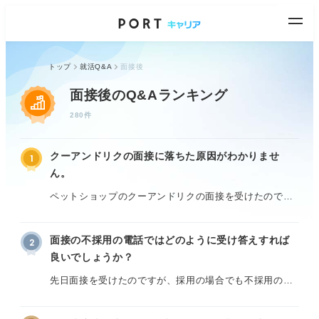
トップ
就活Q&A
面接後
面接後のQ&Aランキング
280件
クーアンドリクの面接に落ちた原因がわかりませ
1
ん。
ペットショップのクーアンドリクの面接を受けたのです
が、結果は不採用でした。
面接の不採用の電話ではどのように受け答えすれば
2
自分なりに動物への愛情を伝えたつもりですが、接客業
良いでしょうか？
としての適性が足りなかったのか、それとも生き物を扱
う仕事としての覚悟が足りないと見なされたのか、自分
先日面接を受けたのですが、採用の場合でも不採用の場
では理由がわからず落ち込んでいます。
合でも電話で結果通知されるとのことです。