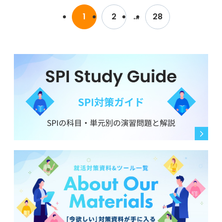
と見ていいのでしょうか？
り、「確かにおっしゃる通り、未熟かもしれませんが、
1
2
…
28
私ほど根性のある人はいないと思いますし、精神的にき
面接が終わった後、手応えがあったような、なかったよ
もちろん一言で合否が決まるものではないとは思います
ついことがあっても乗り越えられると思います」などと
うな、曖昧な気持ちで毎日ソワソワしています。
が、期待してしまいます。また、こうした言葉をもらっ
強めの口調で言い返しました。
た際、何か確認しておくべきことや、感謝の伝え方で意
もし合否のサインがあるのなら、次に活かしたいと思っ
識すべき点があれば教えてください。
雰囲気的にはほとんど喧嘩みたいだったので、落ちただ
ていますが、どのような点がそう判断されるのか気にな
ろうと思っていましたが、こちらも受かっており、採用
ります。例えば、面接官の態度や、質問の内容、面接時
基準がよくわかりません。
間などで判断できるものなのでしょうか？
よくわからないけどなぜか受かる、というのはよくある
不安な気持ちで過ごしているのですが、もし合否の「フ
ことなのでしょうか？ 喜んで良いものなのでしょうか？
ラグ」のようなものがあるとすれば、どのような点に注
意すべきでしょうか？