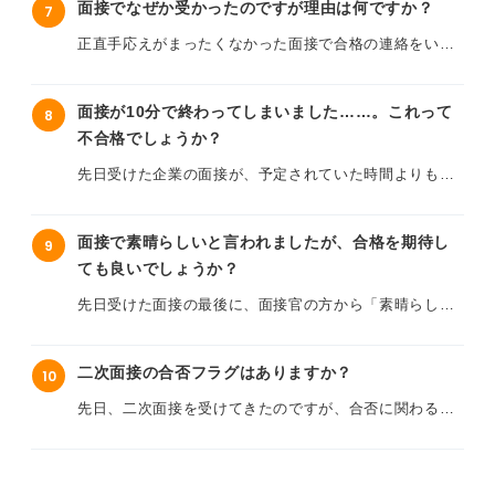
本心からやってみたいことだったため、一生懸命準備し
面接でなぜか受かったのですが理由は何ですか？
7
採用担当者の方は忙しいと思うのですが、どのような対
たつもりでしたが、緊張でしどろもどろになってしま
まだ1週間は経っていないのですが、私としては手応えを
正直手応えがまったくなかった面接で合格の連絡をいた
応をしたら良いでしょうか？ 今後のために、このような
い、面接官の方にも心配そうな顔をされてしまいまし
感じており、毎日結果が気になって仕方ありません。何
だきました。「なぜ自分が受かったんだろう？」と疑問
場合の適切な対応方法や注意点について、何かアドバイ
た。
度もメールや着信履歴を確認してしまい、それ以外のこ
に思っています。
スをいただけると幸いです。
とに身が入らない状態です。
面接が10分で終わってしまいました……。これって
8
面接がボロボロでも合格する可能性はあるのでしょう
不合格でしょうか？
そのような経験は過去に2回あり、1回目は、ずっと趣味
か？ また、もし不合格だった場合、次に同じ失敗を繰り
1週間気長に待てば良いというのはわかるのですが、この
の話をして終わったケースです。
先日受けた企業の面接が、予定されていた時間よりも大
返さないために、どんな準備をしておけば良いかアドバ
期間が本当に長く感じて苦しいです。
幅に短く、わずか10分で終わってしまいました。
イスをいただきたいです。
何を見られているまったくわからず、「自分はもう不合
一般的に、最終面接の結果は何日くらいで来るのでしょ
格だから当たり障りのない話をしてお茶を濁しているん
面接で素晴らしいと言われましたが、合格を期待し
9
これは、不合格がほぼ確定だと考えるべきでしょうか？
うか？ 合格者は早めに連絡するなどの傾向があれば知り
だろう」と思っていました。
ても良いでしょうか？
短い時間で終わってしまった理由として、どのようなケ
たいです。
ースが考えられますか？
先日受けた面接の最後に、面接官の方から「素晴らしい
ところが結果は合格で、あの会話から何を判断していた
ですね」と言われました。
のかわかりません。
面接があまりにも早く終わってしまい、結果が出るまで
不安で仕方ありません。プロのキャリアコンサルタント
二次面接の合否フラグはありますか？
10
その言葉がとても嬉しかったのですが、社交辞令なの
もう一回はかなりきつめに言い返されたケースで、最終
の方、アドバイスをお願いします。
か、本当に評価してもらえたのかわからず、合否が気に
的には「うちの会社が〇〇さんを採用するメリットはな
先日、二次面接を受けてきたのですが、合否に関わる
なって仕方ありません。
いね」と言われました。
「フラグ」のようなものがあると聞きました。実際、ど
のような言動や状況が合格、あるいは不合格のサインな
面接でこのように褒められた場合、合格の可能性は高い
否定的な言葉にかなりショックを受け、ついカッとな
のでしょうか？