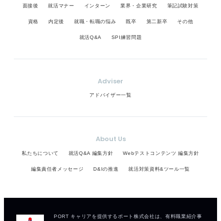
面接後
就活マナー
インターン
業界・企業研究
筆記試験対策
資格
内定後
就職・転職の悩み
既卒
第二新卒
その他
就活Q&A
SPI練習問題
Adviser
アドバイザー一覧
About Us
私たちについて
就活Q&A 編集方針
Webテストコンテンツ 編集方針
編集責任者メッセージ
D&Iの推進
就活対策資料&ツール一覧