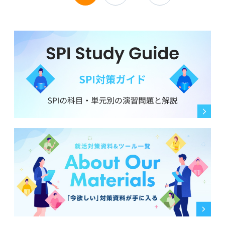
になってしまいます。
れば教えていただきたいです。
「知能検査」や「学力検査」という表現で区別されてい
るのを見かけましたが、出題される問題の分野や難易
近年のWebテストにおける不正監視システムの現状や、
度、制限時間の使い方がどう違うのか教えていただきた
もし不正が発覚した場合にどのようなペナルティがある
いです。
のかについて、アドバイスをお願いします。
また、SPIとSCOAでは対策の方法も大きく変わってき
ますか？ 両方に対応するために、特に意識すべき勉強の
進め方やポイントがあれば、アドバイスをいただきたい
です。