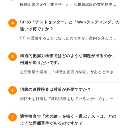
また、計算用の電卓や筆記用具、メモ帳などを自分で持
中途採用における玉手箱は、新卒採用時と比較して合格
民間企業のSPI（非言語）と、公務員試験の数的処理を
参して良いのでしょうか？ 当日の受付方法や入室までの
ラインや問題の難易度に違いはあるのでしょうか？ また
並行して対策していますが、それぞれの難易度や出題傾
流れ持ち込み不可の物など、直前に必ず確認しておくべ
働きながら限られた時間で効率よく対策を進めるため
向の違いがわからず効率的な学習方法に迷っています。
き注意点も教えてほしいです。
の、優先順位やコツを知りたいです。
SPIの「テストセンター」と「Webテスティング」の
4
違いは何ですか？
公務員試験のテキストを解いていればSPIもカバーでき
特に時間が足りなくなりがちな「計数」や、中途ならで
るという話を聞きますが、SPI特有のスピード感や、公
SPIを受検することになったのですが、案内を見ると
はの視点が問われる可能性のある「性格検査」で、企業
務員試験にはあまり出ない損益算・仕事算などの扱いを
「テストセンター」や「Webテスティング」といった種
側がどのようなポイントを重視しているのかが気になっ
どうすべきか判断がつきません。
類があり、何が違うのか混乱しています。
ています。
構造的把握力検査ではどのような問題が出るのか、
5
またWebテスティングやテストセンターなど、形式ごと
例題が知りたいです。
特に出題範囲や問題の難易度に差があるのか、それとも
社会人が玉手箱を短期間で攻略するための具体的な学習
の注意点も知りたいです。
単に受検場所が違うだけなのかがわかりません。
スケジュールや、おすすめの対策教材、中途採用におけ
志望企業の選考に「構造的把握力検査」があると聞きま
る適性検査の評価の重みについてアドバイスをお願いし
した。
SPIと公務員試験の数的処理の難易度や頻出分野の違
テストセンターは専用会場へ行く必要があると聞きまし
ます。
い、そして併願する際に「どちらの対策を優先すべき
たが、WEBテスティングは自宅のパソコンで受ける際に
消防の適性検査は対策が必要ですか？
6
知識や計算力を問う試験とは異なり、物事の共通点や関
か」について、アドバイスをお願いします。
電卓が使えるなど、ルールが全く異なると聞き、それぞ
係性をとらえる力が見られるらしく、感覚的、地頭型の
消防士を目指して就職活動をしている大学生です。一次
れ別個に対策をすべきなのか迷っています。
試験なのではないかと対策に迷っています。
試験の筆記試験や体力検査については対策を進めている
のですが、適性検査について何をどう対策すれば良いの
片方の対策本だけで両方に対応できるのでしょうか？ そ
事前に例題の傾向や考え方を知っておきたいのですが、
適性検査で「木の絵」を描く・選ぶテストは、どの
7
かがわからず焦っています。
れとも、それぞれの形式に特化した練習が必要なのか教
構造的把握力検査では、どのような形式の例題が出され
ような評価基準があるのですか？
えていただきたいです。