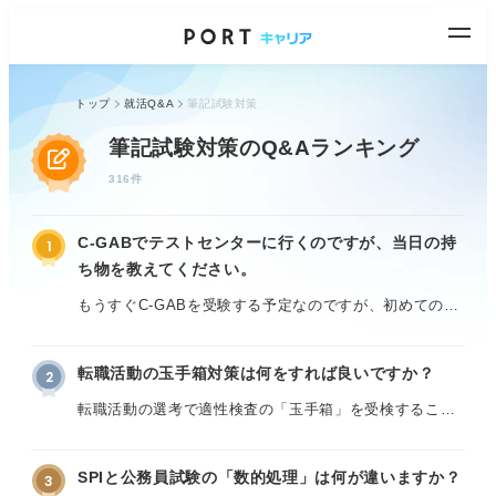
トップ
就活Q&A
筆記試験対策
筆記試験対策のQ&Aランキング
316件
C-GABでテストセンターに行くのですが、当日の持
1
ち物を教えてください。
もうすぐC-GABを受験する予定なのですが、初めてのテ
ストセンター受験のため、当日の持ち物や流れがわから
ず不安です。
転職活動の玉手箱対策は何をすれば良いですか？
2
募集要項には「本人確認書類が必要」と書かれています
転職活動の選考で適性検査の「玉手箱」を受検すること
が、マイナンバーカードでも問題ないのか、運転免許証
になりました。新卒時の就活以来、数年ぶりの受検とな
や学生証でなければならないのか判断がつきません。
るため内容をほぼ忘れてしまっています。
SPIと公務員試験の「数的処理」は何が違いますか？
3