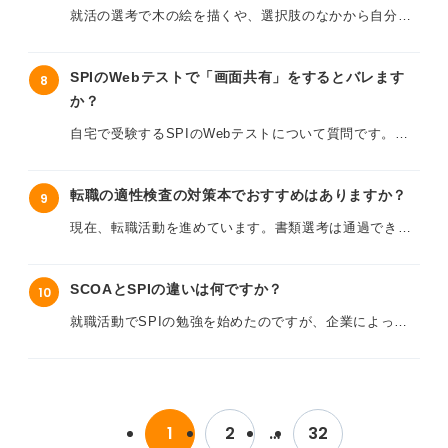
るのでしょうか？
ネットで調べると、「性格検査」や「クレペリン検査」
就活の選考で木の絵を描くや、選択肢のなかから自分の
などの名前が出てきて、自分の性格や処理能力が合否に
イメージに近い木の絵を選ぶような適性検査があり、戸
また短期間で構造的把握力検査に沿った、考え方を身に
かかわるのか不安です。
惑っています。
付けるために意識すべきポイントがあれば教えてくださ
SPIのWebテストで「画面共有」をするとバレます
8
い。
「対策は不要」という意見もあれば、「嘘をつかず正直
か？
性格検査のように文章で答える形式ではないため、自分
に答えろ」というアドバイスもあり、本当に何もしなく
の内面の何が評価されているのか、何が正解なのかがわ
自宅で受験するSPIのWebテストについて質問です。友
ていいのか迷っています。
からず不安です。
人同士で画面を共有して一緒に解いたり、外部のツール
を使って問題を誰かに共有したりした場合、企業側にバ
消防の適性検査では具体的にどのような点が見られてい
たとえば、「枝葉が豊かな木」や「根がしっかり張って
転職の適性検査の対策本でおすすめはありますか？
9
レてしまうのでしょうか。
るのか、また就活生として最低限知っておくべきことや
いる木」など、選ぶ絵の種類によって性格の不一致とみ
心構えなど、何かアドバイスをいただけないでしょう
現在、転職活動を進めています。書類選考は通過できる
なされてしまうことはあるのでしょうか？
ネット掲示板などでは「バレない」という書き込みも見
か？
ものの、次のステップの適性検査でいつも苦戦してしま
かけますが、最近はAI（人工知能）による監視機能や、
い、面接に進めないことが多いのが現状です。
対策として自分の理想の姿に近い木を選ぶべきなのか、
ブラウザの操作ログが厳格にチェックされているという
SCOAとSPIの違いは何ですか？
10
それとも直感で選ぶべきなのか、判断に迷っています。
噂もあり、不安です。
特に非言語分野や時間制限が厳しい問題で焦ってしま
就職活動でSPIの勉強を始めたのですが、企業によって
い、結果が出ない状況にとても焦りを感じています。
は「SCOA」というテストが使われることもあると聞き
こうした心理検査を企業が導入する意図や、回答する際
万が一、不正を疑われて選考に影響が出るリスクはどの
ました。
に意識すべきこと、また「こういう絵を選ぶとマイナス
程度あるのでしょうか？
書店に行くと対策本がたくさんありすぎて、どれが今の
になる」といった注意点があれば教えていただきたいで
自分に一番合っているのかがわかりません。効率良く対
SPIとSCOAは、どちらも適性検査だと思うのですが、
す。
自分ひとりの力で解くべきなのは分かっていますが、ど
策を進めるため、転職者向けの適性検査対策本のなかで
1
2
…
32
具体的にどのような違いがあるのでしょうか？
うしても時間が足りず、周囲がどう対策しているのか気
おすすめの書籍や、短期間で効果が出やすい勉強法があ