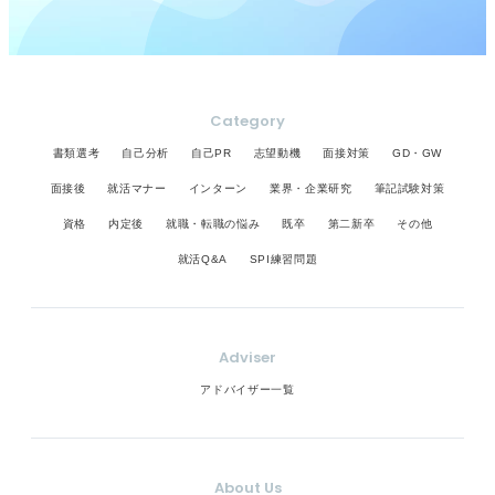
Category
書類選考
自己分析
自己PR
志望動機
面接対策
GD・GW
面接後
就活マナー
インターン
業界・企業研究
筆記試験対策
資格
内定後
就職・転職の悩み
既卒
第二新卒
その他
就活Q&A
SPI練習問題
Adviser
アドバイザー一覧
About Us