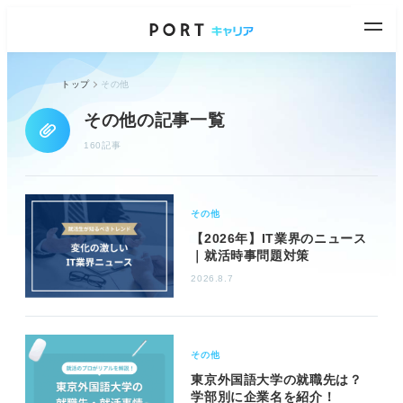
トップ
その他
その他の記事一覧
160記事
その他
【2026年】IT業界のニュース
｜就活時事問題対策
2026.8.7
その他
東京外国語大学の就職先は？
学部別に企業名を紹介！