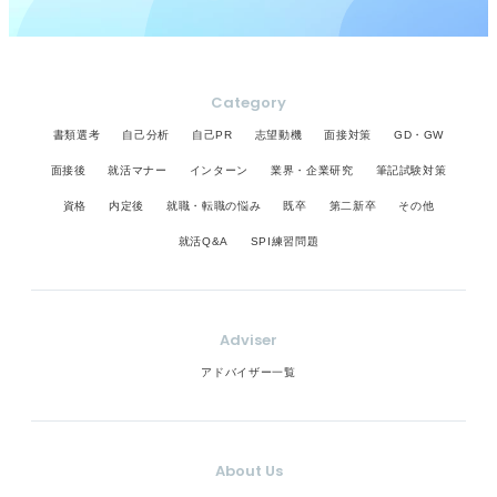
Category
書類選考
自己分析
自己PR
志望動機
面接対策
GD・GW
面接後
就活マナー
インターン
業界・企業研究
筆記試験対策
資格
内定後
就職・転職の悩み
既卒
第二新卒
その他
就活Q&A
SPI練習問題
Adviser
アドバイザー一覧
About Us