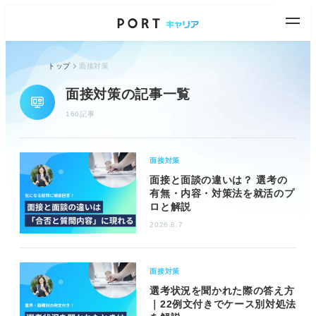
トップ
面接対策
面接対策の記事一覧
160記事
面接対策
面接と面談の違いは？ 選考の
有無・内容・対策法を就活のプ
ロと解説
2026.8.7
面接対策
選考状況を聞かれた際の答え方
｜22例文付きでケース別対処法