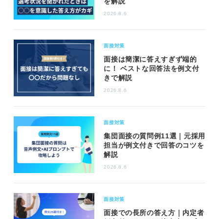
を解説
2026.8.6
面接対策
面接は簡潔に答えすぎず端的
に！ ベストな回答法を例文付
きで解説
2026.8.6
面接対策
集団面接の質問例11選｜元採用
担当が例文付きで回答のコツを
解説
2026.8.6
面接対策
面接での長所の答え方｜内定者