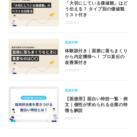
「大切にしている価値観」はど
う伝える？ タイプ別の価値観
リスト付き
2026.8.6
面接対策
体験談付き｜面接に落ちまくり
から内定獲得へ！ プロ直伝の
改善策付き
2026.8.6
面接対策
【面接用】面白い特技一覧・例
文｜個性が求められる企業の特
徴も解説
2026.8.6