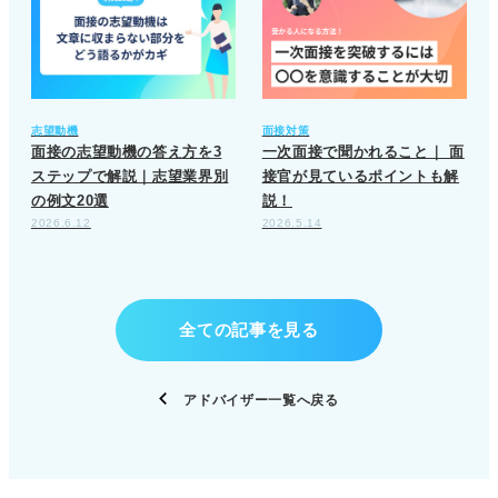
志望動機
面接対策
面接の志望動機の答え方を3
一次面接で聞かれること｜ 面
ステップで解説｜志望業界別
接官が見ているポイントも解
の例文20選
説！
2026.6.12
2026.5.14
全ての記事を見る
アドバイザー一覧へ戻る