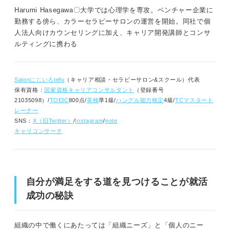
Harumi Hasegawa〇大学では心理学を専攻。ベンチャー企業に
勤務する傍ら、カラーセラピーサロンの運営を開始。同社で個
人法人向けカウンセリングに加え、キャリア開発講師とコンサ
ルティングに携わる
Salonにじいろtefu
（キャリア相談・セラピーサロン&スクール）代表
保有資格：
国家資格キャリアコンサルタント
（登録番号
21035098）/
TOEIC
800点/
英検
準1級/
ハングル能力検定
4級/
TCマスタート
レーナー
SNS：
X（旧Twitter）
/
Instagram
/
note
キャリコンサーチ
自分が満足をする道を見つけることが就活
成功の秘訣
組織の中で働くにあたっては「組織ニーズ」と「個人のニー