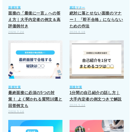
面接対策
就活マナー
面接の「最後に一言」への答
絶対に落とせない面接のマナ
え方｜大手内定者の例文＆高
ー！ 「即不合格」にならない
評価例付き
ための作法
2026.7.24
2026.6.18
面接対策
面接対策
最終面接に必須の5つの対
1分間の自己紹介の話し方｜
策！ よく聞かれる質問10選と
大手内定者の例文つきで解説
回答例文も
2026.5.14
2026.5.14