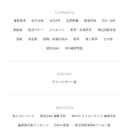
Category
書類選考
自己分析
自己PR
志望動機
面接対策
GD・GW
面接後
就活マナー
インターン
業界・企業研究
筆記試験対策
資格
内定後
就職・転職の悩み
既卒
第二新卒
その他
就活Q&A
SPI練習問題
Adviser
アドバイザー一覧
About Us
私たちについて
就活Q&A 編集方針
Webテストコンテンツ 編集方針
編集責任者メッセージ
D&Iの推進
就活対策資料&ツール一覧