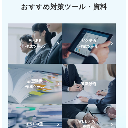
おすすめ対策ツール・資料
自己PR
ガクチカ
作成ツール
作成ツール
志望動機
適職診断
作成ツール
WEBテスト
ES100選
問題集