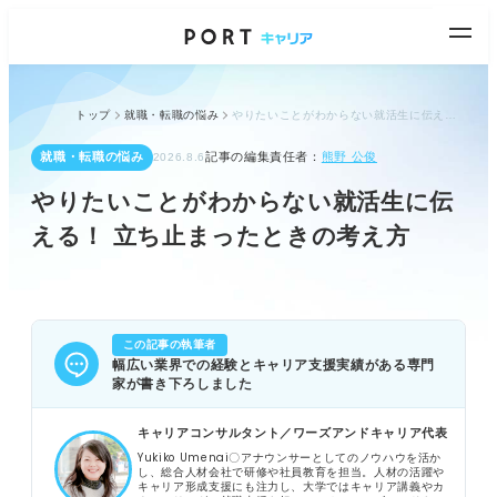
トップ
就職・転職の悩み
やりたいことがわからない就活生に伝える！ 立ち止まったときの考え方
就職・転職の悩み
記事の編集責任者：
熊野 公俊
2026.8.6
やりたいことがわからない就活生に伝
える！ 立ち止まったときの考え方
この記事の執筆者
幅広い業界での経験とキャリア支援実績がある専門
家が書き下ろしました
キャリアコンサルタント／ワーズアンドキャリア代表
Yukiko Umenai〇アナウンサーとしてのノウハウを活か
し、総合人材会社で研修や社員教育を担当。人材の活躍や
キャリア形成支援にも注力し、大学ではキャリア講義やカ