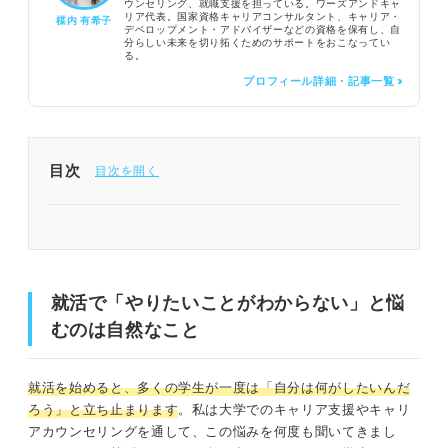
ウンセリング、就職支援を担っている。ワーズアンドキャ
リア代表。国家資格キャリアコンサルタント、キャリア・
楳内 有希子
デベロップメント・アドバイザーなどの資格を保有し、自
分らしい未来を切り拓くためのサポートをおこなってい
る。
プロフィール詳細・記事一覧 >
目次
就活で「やりたいことがわからない」と悩むのは自
然なこと
私が見てきた「やりたいことがわからない」の中身
就活で「やりたいことがわからない」と悩
むのは自然なこと
仕事を十分に知らない
理想の仕事を探しすぎている
就活を始めると、多くの学生が一度は「自分は何がしたいんだ
ろう」と立ち止まります
。私は大学でのキャリア支援やキャリ
「好きなこと」を無理に見つけなくても良い
アカウンセリングを通して、この悩みを何度も聞いてきまし