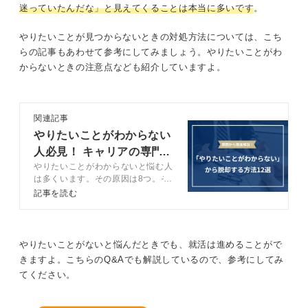
迷っていたんだな」と見えてくることは本当に多いです
。
やりたいことが見つからないときの対処方法については、こち
らの記事もあわせて参考にしてみましょう。やりたいことがわ
からないときの注意点なども紹介していますよ。
関連記事
やりたいことがわからない
人必見！ キャリアの専門
やりたいことがわからないと悩む人
家が対処法を伝授
は多くいます。その原因は8つ。そ
れぞれの原因を見つめつつ、やりた
記事を読む
いことが必ず見つかる12の方法を
キャリアコンサルタントと解説しま
す。やりたいことがわからず将来に
悩んでいる人はぜひ参考にしてくだ
やりたいことがないと悩んだときでも、就活は進めることがで
さい。
きますよ。こちらのQ&Aでも解説しているので、参考にしてみ
てください。