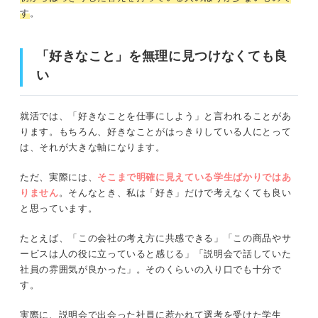
「適職」よりも「納得感」で考えてみる
す
。
やりたいことは、考えるだけでは見つかりにくい
「好きなこと」を無理に見つけなくても
良
い
夢がはっきりしていない人には、その人なりの進み方があ
る
就活では、「好きなことを仕事にしよう」と言われることがあ
ります。もちろん、好きなことがはっきりしている人にとって
やりたいことがわからないときに、まずやってほしいこと
は、それが大きな軸になります。
業界・企業・職種で見てみる
ただ、実際には、
そこまで明確に見えている学生ばかりではあ
りません
。そんなとき、私は「好き」だけで考えなくても良い
企業が誰をどうやって幸せにしているか考える
と思っています。
一人で抱え込まない
たとえば、「この会社の考え方に共感できる」「この商品やサ
ービスは人の役に立っていると感じる」「説明会で話していた
就活でやりたいことがわからないあなたへ伝えたいこと
社員の雰囲気が良かった」。そのくらいの入り口でも十分で
す。
実際に、説明会で出会った社員に惹かれて選考を受けた学生