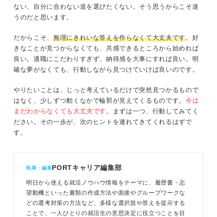
ない、自分に合わない道を選びたくない。そう思うからこそ迷
うのだと思います。
だからこそ、
無理にきれいな答えを作らなくて大丈夫です
。好
きなことが見つからなくても、共感できるところから始めれば
良い。適職にこだわりすぎず、納得感を大事にすれば良い。明
確な夢がなくても、行動しながら見つけていけば良いのです。
やりたいことは、じっと考えているだけで突然見つかるもので
はなく、少しずつ動くなかで輪郭が見えてくるものです。
今は
まだわからなくても大丈夫です
。まずは一つ、行動してみてく
ださい。その一歩が、次のヒントを連れてきてくれるはずで
す。
PORTキャリア編集部
執筆・編集
明日から使える就活ノウハウ情報をテーマに、履歴書・志
望動機といった書類の作成方法や面接やグループワークな
どの選考対策の方法など、多様な選択肢や答えを提示する
ことで、一人ひとりの就活生の意思決定に役立つことを目