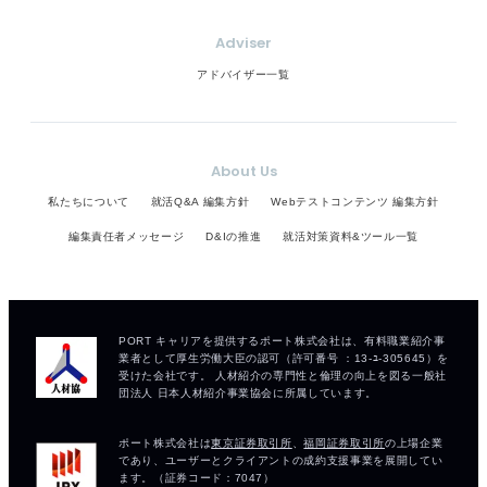
Adviser
アドバイザー一覧
About Us
私たちについて
就活Q&A 編集方針
Webテストコンテンツ 編集方針
編集責任者メッセージ
D&Iの推進
就活対策資料&ツール一覧