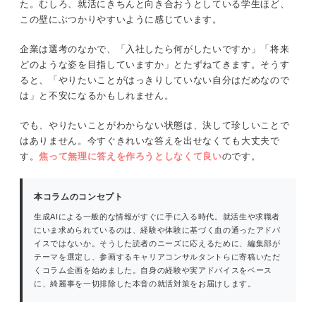
た。むしろ、就活にきちんと向き合おうとしている学生ほど、
企業が「やりたいこと」を聞くのはなぜか
この壁にぶつかりやすいように感じています。
「適職」よりも「納得感」で考えてみる
企業は選考のなかで、「入社したら何がしたいですか」「将来
やりたいことは、考えるだけでは見つかりにくい
どのような姿を目指していますか」とたずねてきます。そうす
ると、「やりたいことがはっきりしていない自分はだめなので
夢がはっきりしていない人には、その人なりの進み
は」と不安になるかもしれません。
方がある
でも、やりたいことがわからない状態は、決して珍しいことで
やりたいことがわからないときに、まずやってほし
はありません。今すぐきれいな答えを出せなくても大丈夫で
いこと
す。
焦って無理に答えを作ろうとしなくて良い
のです。
業界・企業・職種で見てみる
本コラムのコンセプト
企業が誰をどうやって幸せにしているか考
える
生成AIによる一般的な情報がすぐに手に入る時代。就活生や求職者
にいま求められているのは、経験や体験に基づく血の通ったアドバ
一人で抱え込まない
イスではないか。そうした読者のニーズに応えるために、編集部が
テーマを選定し、参画するキャリアコンサルタントらに寄稿いただ
くコラム企画を始めました。自身の経験や実アドバイスをベース
就活でやりたいことがわからないあなたへ伝えたい
に、綺麗事を一切排除した本音の就活対策をお届けします。
こと