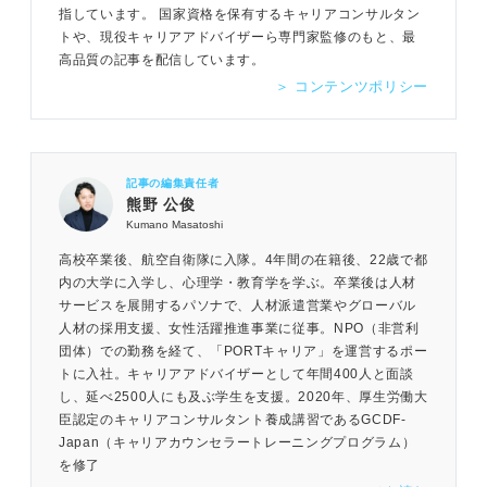
指しています。 国家資格を保有するキャリアコンサルタン
トや、現役キャリアアドバイザーら専門家監修のもと、最
高品質の記事を配信しています。
＞ コンテンツポリシー
記事の編集責任者
熊野 公俊
Kumano Masatoshi
高校卒業後、航空自衛隊に入隊。4年間の在籍後、22歳で都
内の大学に入学し、心理学・教育学を学ぶ。卒業後は人材
サービスを展開するパソナで、人材派遣営業やグローバル
人材の採用支援、女性活躍推進事業に従事。NPO（非営利
団体）での勤務を経て、「PORTキャリア」を運営するポー
トに入社。キャリアアドバイザーとして年間400人と面談
し、延べ2500人にも及ぶ学生を支援。2020年、厚生労働大
臣認定のキャリアコンサルタント養成講習であるGCDF-
Japan（キャリアカウンセラートレーニングプログラム）
を修了