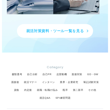
就活対策資料・ツール一覧を見る
Category
書類選考
自己分析
自己PR
志望動機
面接対策
GD・GW
面接後
就活マナー
インターン
業界・企業研究
筆記試験対策
資格
内定後
就職・転職の悩み
既卒
第二新卒
その他
就活Q&A
SPI練習問題