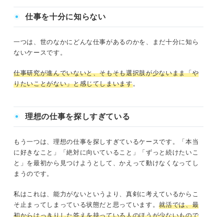
仕事を十分に知らない
一つは、世のなかにどんな仕事があるのかを、まだ十分に知ら
ないケースです。
就活で「やりたいことがわからない」と悩むのは自然なこ
と
仕事研究が進んでいないと、そもそも選択肢が少ないまま「や
りたいことがない」と感じてしまいます
。
私が見てきた「やりたいことがわからない」の中身
理想の仕事を探しすぎている
仕事を十分に知らない
理想の仕事を探しすぎている
もう一つは、理想の仕事を探しすぎているケースです。「本当
に好きなこと」「絶対に向いていること」「ずっと続けたいこ
と」を最初から見つけようとして、かえって動けなくなってし
「好きなこと」を無理に見つけなくても良い
まうのです。
企業が「やりたいこと」を聞くのはなぜか
私はこれは、能力がないというより、真剣に考えているからこ
そ止まってしまっている状態だと思っています。
就活では、最
初からはっきりした答えを持っている人のほうが少ないもので