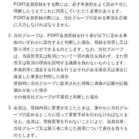
PORT会員登録をする際には、必ず本規約をよく読み十分に
理解したうえでこれに同意していただく必要があります。
PORT会員登録の際には、当社グループの定める事項を正確
に入力しなければなりません。
当社グループは、PORT会員登録を行う者が以下に定める事
由のいずれかに該当すると判断した場合、登録を拒否し又は
取り消すことができるものとします。なお、当社グループ
は、当該拒否又は取消について一切の責任を負わず、また拒
否又は取消の理由を説明する義務を負わないものとします。
本規約等に違反する行為を行うおそれがある場合又は過去に
違反した事実が判明した場合
登録時に当社グループに提供された情報に虚偽の記載や記載
漏れがあった場合
その他当社グループが不適切と判断した場合
会員は、登録内容に変更が生じたときは、速やかに当社グル
ープの定めるところに従って変更手続を行わなければなりま
せん。会員は、登録変更を行わないことにより、会員自身、
当社グループ又は第三者に生じた損害について責任を負うも
のとします。