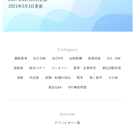
2021年3月1日更新
Category
書類選考
自己分析
自己PR
志望動機
面接対策
GD・GW
面接後
就活マナー
インターン
業界・企業研究
筆記試験対策
資格
内定後
就職・転職の悩み
既卒
第二新卒
その他
就活Q&A
SPI練習問題
Adviser
アドバイザー一覧