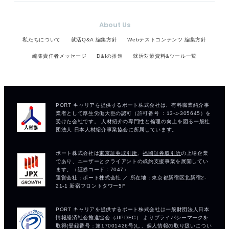
About Us
私たちについて
就活Q&A 編集方針
Webテストコンテンツ 編集方針
編集責任者メッセージ
D&Iの推進
就活対策資料&ツール一覧