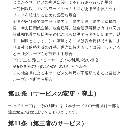
会員が本サービスの利用に関して不正行為を行った場合
一定回数以上のパスワードの入力ミスがある等会員のセキュ
リティを確保するために必要な場合
会員が反社会的勢力等（暴力団、暴力団員、暴力団準構成
員、暴力団関係企業、総会屋等、社会運動等標ぼうゴロ又は
特殊知能暴力集団等その他これらに準ずる者をいいます。以
下、同様とします。）に該当する、又は資金提供その他によ
り反社会的勢力等の維持、運営に協力若しくは関与している
と当社グループらが判断する場合
1年以上会員による本サービスの利用がない場合
第6条各号のいずれかの行為を行った場合
その他会員による本サービスの利用が不適切であると当社グ
ループが判断する場合
第10条（サービスの変更・廃止）
当社グループは、その判断により本サービスの全部又は一部を
適宜変更又は廃止できるものとします。
第11条（第三者のサービス）