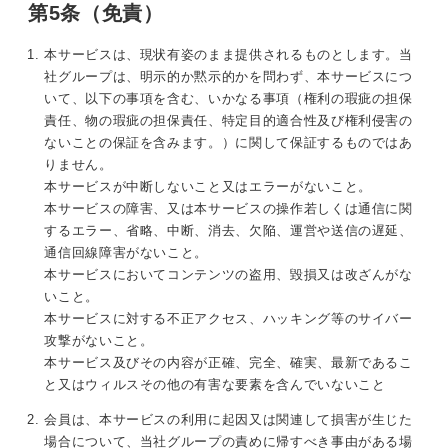
第5条（免責）
本サービスは、現状有姿のまま提供されるものとします。当
社グループは、明示的か黙示的かを問わず、本サービスにつ
いて、以下の事項を含む、いかなる事項（権利の瑕疵の担保
責任、物の瑕疵の担保責任、特定目的適合性及び権利侵害の
ないことの保証を含みます。）に関して保証するものではあ
りません。
本サービスが中断しないこと又はエラーがないこと。
本サービスの障害、又は本サービスの操作若しくは通信に関
するエラー、省略、中断、消去、欠陥、運営や送信の遅延、
通信回線障害がないこと。
本サービスにおいてコンテンツの盗用、毀損又は改ざんがな
いこと。
本サービスに対する不正アクセス、ハッキング等のサイバー
攻撃がないこと。
本サービス及びその内容が正確、完全、確実、最新であるこ
と又はウィルスその他の有害な要素を含んでいないこと
会員は、本サービスの利用に起因又は関連して損害が生じた
場合について、当社グループの責めに帰すべき事由がある場