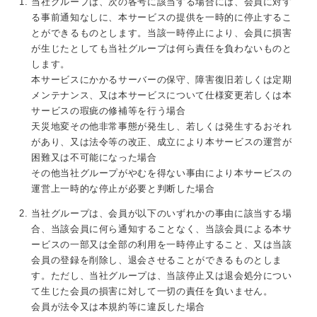
当社グループは、次の各号に該当する場合には、会員に対す
る事前通知なしに、本サービスの提供を一時的に停止するこ
とができるものとします。当該一時停止により、会員に損害
が生じたとしても当社グループは何ら責任を負わないものと
します。
本サービスにかかるサーバーの保守、障害復旧若しくは定期
メンテナンス、又は本サービスについて仕様変更若しくは本
サービスの瑕疵の修補等を行う場合
天災地変その他非常事態が発生し、若しくは発生するおそれ
があり、又は法令等の改正、成立により本サービスの運営が
困難又は不可能になった場合
その他当社グループがやむを得ない事由により本サービスの
運営上一時的な停止が必要と判断した場合
当社グループは、会員が以下のいずれかの事由に該当する場
合、当該会員に何ら通知することなく、当該会員による本サ
ービスの一部又は全部の利用を一時停止すること、又は当該
会員の登録を削除し、退会させることができるものとしま
す。ただし、当社グループは、当該停止又は退会処分につい
て生じた会員の損害に対して一切の責任を負いません。
会員が法令又は本規約等に違反した場合