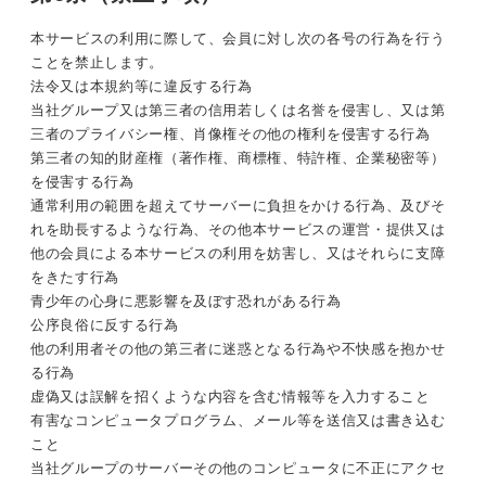
本サービスの利用に際して、会員に対し次の各号の行為を行う
ことを禁止します。
法令又は本規約等に違反する行為
当社グループ又は第三者の信用若しくは名誉を侵害し、又は第
三者のプライバシー権、肖像権その他の権利を侵害する行為
第三者の知的財産権（著作権、商標権、特許権、企業秘密等）
を侵害する行為
通常利用の範囲を超えてサーバーに負担をかける行為、及びそ
れを助長するような行為、その他本サービスの運営・提供又は
他の会員による本サービスの利用を妨害し、又はそれらに支障
をきたす行為
青少年の心身に悪影響を及ぼす恐れがある行為
公序良俗に反する行為
他の利用者その他の第三者に迷惑となる行為や不快感を抱かせ
る行為
虚偽又は誤解を招くような内容を含む情報等を入力すること
有害なコンピュータプログラム、メール等を送信又は書き込む
こと
当社グループのサーバーその他のコンピュータに不正にアクセ