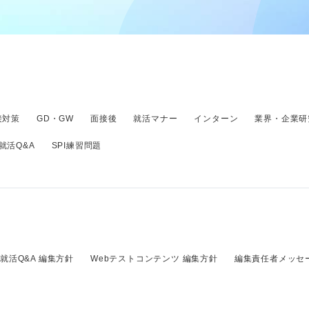
接対策
GD・GW
面接後
就活マナー
インターン
業界・企業研
就活Q&A
SPI練習問題
就活Q&A 編集方針
Webテストコンテンツ 編集方針
編集責任者メッセ