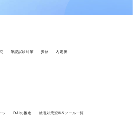
究
筆記試験対策
資格
内定後
ージ
D&Iの推進
就活対策資料&ツール一覧