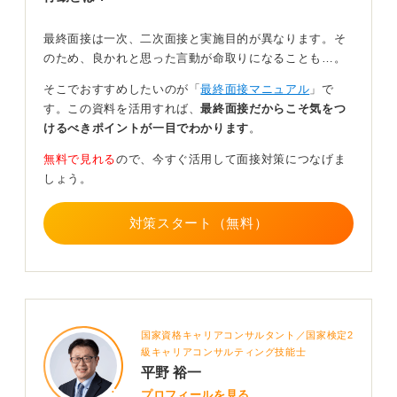
不安であれば、エージェントに進捗を確認してもらうの
最終面接は一次、二次面接と実施目的が異なります。そ
も一つの方法です。
のため、良かれと思った言動が命取りになることも…。
待機期間は他社の選考対策やスキルアップに充て、意識
そこでおすすめしたいのが「
最終面接マニュアル
」で
を切り替えるようにしてください。
す。この資料を活用すれば、
最終面接だからこそ気をつ
結果はどうあれ、これまでの努力が消えることはありま
けるべきポイントが一目でわかります
。
せん。
無料で見れる
ので、今すぐ活用して面接対策につなげま
どっしりと構えて、次の連絡を待ちましょう。
しょう。
0
対策スタート（無料）
国家資格キャリアコンサルタント／国家検定2
級キャリアコンサルティング技能士
平野 裕一
プロフィールを見る