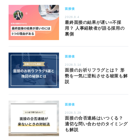
面接後
2026.8.4
最終面接の結果が遅い=不採
用？ 人事経験者が語る採用の
裏側
面接後
2026.5.14
面接のお祈りフラグとは？ 形
勢を一気に逆転させる秘策も解
説
面接後
2026.5.29
面接の合否連絡はいつくる？
適切な問い合わせのタイミング
も解説