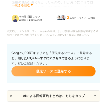
面接の感触は悪くなかったものの、日が経つにつれて自
⋯続きを読む▼
分の受け答えを振り返っては不安が膨らみ、「すでに結
果は決まっているのではないか」と考えてしまいます。
その他 回答しない
2
エージェントからは結果が出次第連絡すると言われてい
人のアドバイザーが回答
質問日：
2026/4/30
ますが、具体的な目安が分からず、待つしかない状況で
不安があります。
※質問は、エントリーフォームからの内容、または弊社が就活相談を実施する過
程の中で寄せられた内容を公開しています。就活Q&A 編集方針は
こちら
他社の選考も進んでいるため、もし不採用であれば早め
に気持ちを切り替えたい一方で、こちらから連絡を入れ
ることで印象が悪くなるのではないかという心配もあ
GoogleでPORTキャリアを「優先するソース」に登録する
り、動けずにいます。
と、
知りたいQ&Aへすぐにアクセスできる
ようになりま
す。ぜひご登録ください。
転職エージェント経由の最終面接では、結果連絡までに
どの程度時間がかかるのが一般的なのか、また連絡が遅
優先ソースに登録する
れる背景にはどのような事情が考えられるのかを踏ま
え、落ち着いて状況を受け止めるための捉え方を整理し
ておきたいと思っています。
AIによる回答要約まとめはこちらをタップ
▼