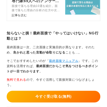
専門家69人へのアンケート
す。この待ち時間を、他社の対策や自己分析に充てるこ
面接で落ちる理由10選を紹介。面
結果をもとに解説
とで、焦りを建設的な行動に変えることができます。
接で落ちた理由の分析の仕方や次の
面接に向けての対策のコツをキャリ
記事を読む
結果を待つ間も、あなたの価値が下がることはありませ
アコンサルタントとともに解説しま
ん。結果は企業の事情に委ね、あなたはキャリア形成を
す。面接で見られているポイントも
解説するので、面接に落ちてしまっ
止めないことが大切です。
た人もこれから面接に臨む人も必読
知らないと損！最終面接で「やってはいけない」NG行
です。
動とは？
0
最終面接は一次、二次面接と実施目的が異なります。そのた
め、
良かれと思った言動が命取りになる
ことも…。
そこでおすすめしたいのが「
最終面接マニュアル
」です。この
資料を活用すれば、
最終面接だからこそ気をつけるべきポイン
トが一目でわかります
。
無料で見れる
ので、今すぐ活用して面接対策につなげましょ
う。
今すぐ受け取る(無料)