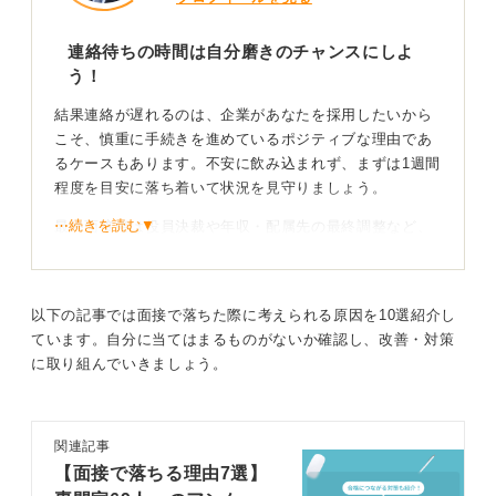
連絡待ちの時間は自分磨きのチャンスにしよ
う！
結果連絡が遅れるのは、企業があなたを採用したいから
こそ、慎重に手続きを進めているポジティブな理由であ
るケースもあります。不安に飲み込まれず、まずは1週間
程度を目安に落ち着いて状況を見守りましょう。
⋯続きを読む▼
最終面接後は役員決裁や年収・配属先の最終調整など、
社内手続きに時間を要することが多いからです。また、
複数の候補者を比較検討している場合、全員の面接が終
わるまで結果を出さないという運用も一般的です。
以下の記事では面接で落ちた際に考えられる原因を10選紹介し
ています。自分に当てはまるものがないか確認し、改善・対策
不安に飲み込まれず建設的に時間を過ごそう！
に取り組んでいきましょう。
他社の選考期限が迫っているなら、エージェントに状況
を教えてほしいと連絡しても、印象が悪くなることはな
関連記事
いと案内してきました。
【面接で落ちる理由7選】
ビジネスパーソンとしての適切な確認行為とみなされま