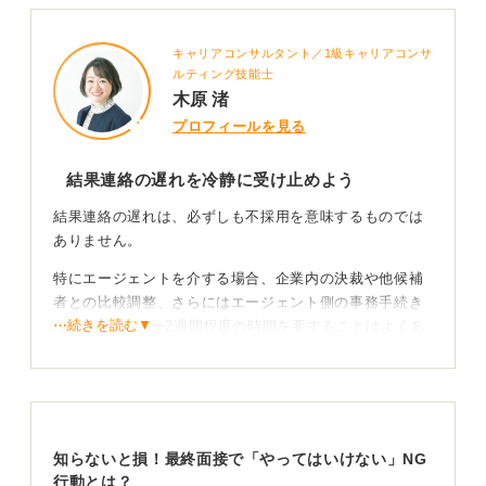
キャリアコンサルタント／1級キャリアコンサ
ルティング技能士
木原 渚
プロフィールを見る
結果連絡の遅れを冷静に受け止めよう
結果連絡の遅れは、必ずしも不採用を意味するものでは
ありません。
特にエージェントを介する場合、企業内の決裁や他候補
者との比較調整、さらにはエージェント側の事務手続き
⋯続きを読む▼
などにより、1〜2週間程度の時間を要することはよくあ
ります。
企業があなたを高く評価しているからこそ、条件面など
の調整に時間をかけているケースもあるでしょう。
知らないと損！最終面接で「やってはいけない」NG
調整期間ととらえて過度な不安を抑える
行動とは？