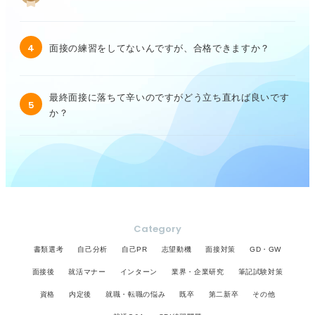
4
面接の練習をしてないんですが、合格できますか？
最終面接に落ちて辛いのですがどう立ち直れば良いです
5
か？
Category
書類選考
自己分析
自己PR
志望動機
面接対策
GD・GW
面接後
就活マナー
インターン
業界・企業研究
筆記試験対策
資格
内定後
就職・転職の悩み
既卒
第二新卒
その他