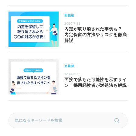
面接後
2026.7.31
内定が取り消された事例も？
内定保留の方法やリスクを徹底
解説
面接後
2026.8.6
面接で落ちた可能性を示すサイ
ン｜採用経験者が対処法も解説