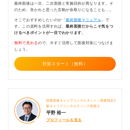
最終面接は一次、二次面接と実施目的が異なります。そ
たとえば第一志望であることや入社を前向きに検討して
のため、良かれと思った言動が命取りになることも…。
いることを明確にしつつ、他社結果の期限を簡潔に伝え
る対応が現実的です。
そこでおすすめしたいのが「
最終面接マニュアル
」で
す。この資料を活用すれば、
最終面接だからこそ気をつ
曖昧な返事や過度に慎重すぎる表現は、熱意不足と受け
けるべきポイントが一目でわかります
。
取られる可能性があるため注意してください。
無料で見れる
ので、今すぐ活用して面接対策につなげま
誠意を持ってスピーディーに返信することで、あなたの
しょう。
真剣さをしっかり伝えましょう。
0
対策スタート（無料）
国家資格キャリアコンサルタント／国家検定2
級キャリアコンサルティング技能士
平野 裕一
プロフィールを見る