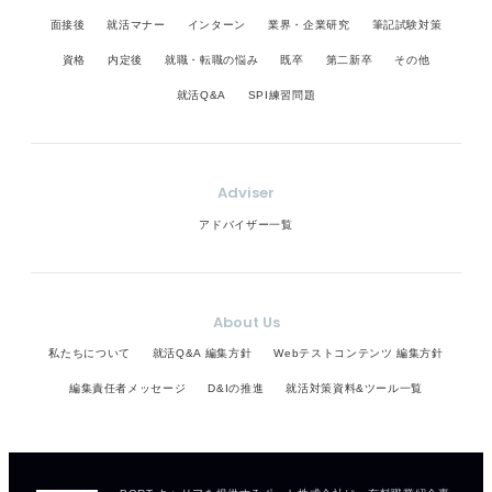
面接後
就活マナー
インターン
業界・企業研究
筆記試験対策
資格
内定後
就職・転職の悩み
既卒
第二新卒
その他
就活Q&A
SPI練習問題
Adviser
アドバイザー一覧
About Us
私たちについて
就活Q&A 編集方針
Webテストコンテンツ 編集方針
編集責任者メッセージ
D&Iの推進
就活対策資料&ツール一覧