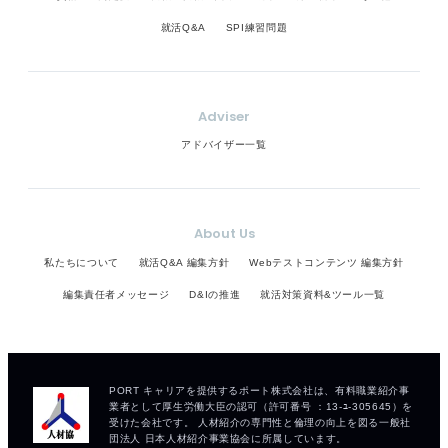
就活Q&A
SPI練習問題
Adviser
アドバイザー一覧
About Us
私たちについて
就活Q&A 編集方針
Webテストコンテンツ 編集方針
編集責任者メッセージ
D&Iの推進
就活対策資料&ツール一覧