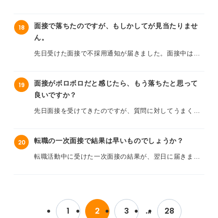
でした。転職活動を始めてからすでに数社落ちており、
まだ結果の連絡が来ず、不安な毎日を過ごしています。
くなる可能性のある理由について教えていただきたいで
正直、自分には何が足りないのか、どうすれば内定がも
インターネットを見ると「結果が遅いのは不採用のサイ
す。
らえるのかわからなくなってきています。
面接で落ちたのですが、もしかしてが見当たりませ
18
ン」という情報もあって、余計に落ち着きません。
ん。
また、もし連絡が来ない場合、企業に問い合わせても良
このまま転職活動を続けても、また不採用になってしま
もしかして、もう落ちてしまったのでしょうか？ それと
いものなのでしょうか？ プロのキャリアコンサルタント
先日受けた面接で不採用通知が届きました。面接中は手
うのではないかという不安も大きく、次の面接に臨む気
も、一般的に新卒の二次面接の結果が遅いのは普通なの
の方にこのような状況でどのように考え、行動すれば良
応えを感じていたつもりだったので、とてもショックで
力も湧いてきません。どのように気持ちを切り替え、前
でしょうか？ 企業側の都合で連絡が遅れているだけの可
いかアドバイスをいただきたいです。
す。「もしかしたら、〇〇だったから落ちたのかな…」
向きに転職活動を続けることができるのか、何かアドバ
能性もありますか？
面接がボロボロだと感じたら、もう落ちたと思って
19
と、原因を探してばかりいます。
イスをお願いします。
良いですか？
不安でたまらないので回答お待ちしています！
面接で落ちてしまった場合、どのような理由が考えられ
先日面接を受けてきたのですが、質問に対してうまく答
るでしょうか？ 準備不足だったのか、話し方が悪かった
えられなかったり、途中で言葉に詰まってしまったり
のか、企業が求める人物像と合わなかったのか、自分で
と、自分のなかでは「ボロボロだった」という印象しか
振り返ってみても、明確な理由がわかりません。
転職の一次面接で結果は早いものでしょうか？
20
ありません。
転職活動中に受けた一次面接の結果が、翌日に届きまし
この状況だと、もう不採用は確実なのではないかと、か
た。合格だったので嬉しかったのですが、あまりに早か
なり落ち込んでいます。
ったため、その理由が少し気になっています。
面接がボロボロだと感じた場合、やはりその企業からの
新卒のときは3日～1週間くらい待った会社が多かったよ
内定は難しいものなのか、それとも、挽回のチャンスは
1
2
3
…
28
うに思いますが、転職の一次面接は結果が早いのが普通
まだあるのでしょうか？