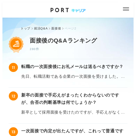
トップ
就活Q&A
面接後
ページ2
面接後のQ&Aランキング
280件
転職の一次面接後にお礼メールは送るべきですか？
11
先日、転職活動である企業の一次面接を受けました。担
当の方がとても丁寧に対応してくださり、感謝の気持ち
を伝えたいのですが、お礼メールを送るのがマナーとし
新卒の面接で手応えがまったくわからないのです
12
て正しいのか迷っています。
が、合否の判断基準は何でしょうか？
ネットでは「送ると好印象」という声もあれば、「かえ
新卒として採用面接を受けたのですが、手応えがなく不
って迷惑になる」という意見もあって、どちらが正しい
安で仕方ありません。
のかわかりません。特に転職の場合は、新卒と違ってマ
ナーや期待値も違うのではないかという不安もありま
一次面接で内定が出たんですが、これって普通です
13
質問には一通り答えることができましたが、面接官の方