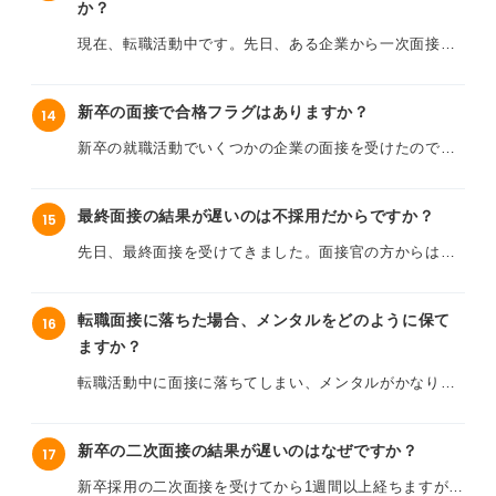
す。
か？
の表情もあまり変わらず、 反応も薄かったように感じて
います。
現在、転職活動中です。先日、ある企業から一次面接の
転職活動において、一次面接の後にお礼メールを送るの
後にすぐに内定の連絡をいただきました。転職を経験し
は一般的なのでしょうか？ 送るとしたら、どんなタイミ
新卒の面接では、手応えがなくても合格することはあり
ている周りの友人の話を聞くと、通常は二次面接や最終
ング・内容が適切か、例文も含めて教えていただけると
ますか？ また、このように手応えがわからなかった場
新卒の面接で合格フラグはありますか？
14
面接があるとのことだったので、一次面接で内定が出た
助かります。
合、結果が出るまでどのように気持ちを保つか、アドバ
ことに驚き、正直なところ不安を感じています。
新卒の就職活動でいくつかの企業の面接を受けたのです
イスをいただけると嬉しいです。
が、面接中に「これは合格の可能性が高いかも？」と感
こんなに早く内定が出ると、もしかしてその企業はあま
じる瞬間がいくつかありました。
り人気がないのではないか、あるいは何かほかに理由が
最終面接の結果が遅いのは不採用だからですか？
15
あるのではないかと勘ぐってしまいます。
たとえば、面接官の方が深く掘り下げた質問をしてきた
先日、最終面接を受けてきました。面接官の方からは結
り、私の話に熱心に耳を傾けてくれたり、面接官の表情
果の連絡時期について特に伝えられなかったのですが、
このままこの内定を承諾して良いのか、それとも慎重に
も明るかったように思います。
なかなか連絡が来ないので、もしかして不採用なのでは
なるべきなのか迷っています。一次面接で内定が出るの
転職面接に落ちた場合、メンタルをどのように保て
16
ないかと不安になっています。
は、あり得ることなのでしょうか？
これらは一般的に合格フラグと言われているものなので
ますか？
しょうか？ ほかにも、面接中に見られる合格のサインが
インターネットで調べると、「最終面接の結果が遅いの
転職活動中に面接に落ちてしまい、メンタルがかなり落
また、一次面接で内定出るというのは、企業にとってど
あれば教えていただきたいです。
は不採用のサイン」といった情報も目にして、さらに気
ち込んでいます。
のような意図があるのでしょうか？ このような場合、ほ
持ちが沈んでしまいます。最終面接の結果連絡が遅い場
かに確認すべきことや、入社をして良いのかどうか企業
合、やはり不採用の可能性が高いのでしょうか？
新卒の二次面接の結果が遅いのはなぜですか？
17
今回の企業は第一志望で、面接の手応えもそれなりに感
を見極めるためのアドバイスがあれば教えてください。
じていたため、不採用の連絡が来た時は本当にショック
新卒採用の二次面接を受けてから1週間以上経ちますが、
最終面接の結果が来るまでの一般的な期間や、連絡が遅