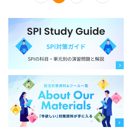
なのでしょうか？ それとも、結果が早いのはたとば人手
不足などが理由で、その会社に入るのはもう少し検討し
ボロボロだと感じた面接でもし不採用だった場合、この
たほうが良いというサインになり得るのでしょうか？
経験を次にどう活かせば良いのか、具体的な気持ちの切
り替え方や次への準備についてアドバイスをいただきた
企業側の事情など、可能な範囲でかまいませんので教え
いです。
ていただきたいです。
また、面接がうまくいかなかったと感じたときに、前向
きになれるような考え方があれば教えてください。