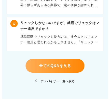
の場合も、毎日忙殺され、残業を重ねても仕事が終
きる人は減らす工夫をしています。忙しい中で勉強
界に限らずあらゆる業界で一定の価値が認められて
わらず、夜にメールが来ると動悸がするほどでし
時間を足すのは難しいため、まずは生活の中の無駄
います。 企業は、以前在籍していた人が外で新しい
た。原因は、仕事をこなせないのではなく、全体の
や誘惑を減らすことから始めます。 自分の集中でき
知識や経験を積んで戻ってくることにより、即戦力
流れを把握する余裕がなく、目の前の作業だけに集
る時間帯に合わせて設計する たとえば、スマートフ
として活躍してもらえる点を評価する傾向がありま
中していたことでした。 見えていない仕事が負荷を
ォンの使用を完全に制限するのではなく、「帰宅し
リュックしかないのですが、就活でリュックはマ
Q
す。 特にネット・IT業界は技術やトレンドの変化が
増やす パニック状態では脳の処理能力が限界に達
たら充電器ごと玄関の棚に置く」といったように、
ナー違反ですか？
早く、短期間でスキルを更新する必要があるため、
し、優先順位を適切に判断できなくなります。そこ
習慣的に触れにくくする工夫が効果的です。 さら
就職活動でリュックを使うのは、社会人としてはマ
外で得た経験を活かして古巣に貢献できる人材は歓
で一度立ち止まって、作業の全体構造を見直すこと
に、疲労がたまっている日は無理に勉強せず、あえ
ナー違反と思われるかもしれません。「リュックは
迎されやすいです。 円満退職とアピール内容を整理
が必要でした。 具体的には、30分間かけて現在のす
て休養日を設けることが効率につながります。疲れ
マナー違反ですか」と迷っている時点で、無意識に
しよう！ 出戻り転職を成功させるためには、まず退
べてのタスクを書き出し、依頼者や期限、自分でな
ている状態で無理をすると翌日以降の効率が落ちる
それがまずいと感じているのではないでしょうか？
職時に関係を良好に保つことが重要です。円満退職
くても行える仕事、目的がはっきりしないものを整
ため、週に1日は完全休養にしたり、疲れた日は「5
面接や説明会では、服装だけでなくバッグもあなた
を心掛け、引き継ぎや感謝の表明を丁寧におこなう
理しました。 その結果、抱え込む必要のない仕事が
分だけ」といった小さな目標を設定したりするのが
の誠実さやプロ意識を伝える要素になります。 低コ
ことで、再応募時に信頼感が高まります。 また、再
約3割あったことがわかりました。 翌日、上司と優
全てのQ&Aを見る
有効です。 勉強の継続とは、頑張る日の調整や休む
ストで手持ちバッグを用意する工夫を！ 予算が厳し
応募の際は「なぜ再び古巣に戻りたいのか」「外で
先すべき業務と手放すべき業務を相談することがで
勇気を持つことでもあります。仕事と勉強を両立さ
くてすぐに手持ちバッグを用意できない場合は、黒
得た経験をどう活かすか」を具体的に説明できるよ
き、進行速度が大きく改善しました。この例からも
せるには、自分が最も集中できる時間帯を把握し、
や紺の無地で装飾が少ないリュックを選び、中身を
う整理しておくことが必要です。 制度として出戻り
お分かりのように、すべてを自分でやらなければと
アドバイザー一覧へ戻る
その時間に学習を配置することが効果的です。 夜に
整理整頓して書類や筆記用具がすぐ取り出せる工夫
採用を設けている企業も増えており、アルムナイ向
考える必要はありません。 また、気持ちを落ち着か
弱い人は朝や通勤時間を活用し、スマホなどの誘惑
をしてください。 面接中にはリュックを椅子の横に
けの情報発信やコミュニティが存在する場合は積極
せるためにもご自身の感情面のケアも重要です。仕
は気合いで避けるのではなく「触れにくくする」対
丁寧に置き、振る舞いや姿勢にも気を配ることで誠
的に活用すると良いでしょう。 さらに、外での経験
事量の多さだけでなく、「自分だけ遅れている」と
策を取ることが継続の助けになります。 さらに、目
実さを演出できます。 最終面接など重要な場面で
を単に経歴として積むのではなく、古巣での課題解
感じる認知の歪みからもパニックは生じます。 私自
標達成のために先に休む日を決めておくとメリハリ
は、可能であれば格安の手持ちビジネスバッグを入
決や新規プロジェクトにどう貢献できるかを意識し
身も若手の頃、先輩から「すべてをひとりで抱え込
がつきます。 こうしたことを踏まえ、自分の日々の