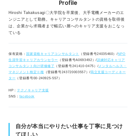
Profile
Hiroshi Takakusagi〇大学院を卒業後、大手電機メーカーのエ
ンジニアとして勤務。キャリアコンサルタントの資格を取得後
は、企業から求職者まで幅広い層へのキャリア支援をおこなっ
ている
保有資格：
国家資格キャリアコンサルタント
（登録番号24035460）/
NPO
生涯学習キャリアカウンセラー
（登録番号A0693492）/
訓練対応キャリア
コンサルタント向け研修修了
（登録番号241410-0475）/
メンタルヘルス・
マネジメント検定Ⅱ種
（登録番号243720003557）/
両立支援コーディネー
ター
（登録番号00-240925-557）
HP：
テクノキャリア支援
SNS：
facebook
自分が本当にやりたい仕事を丁寧に見つけ
てほしい