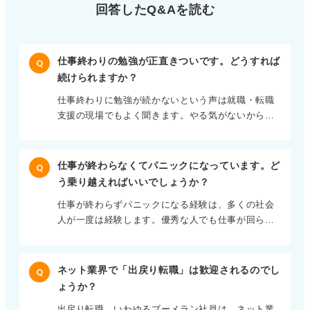
回答したQ&Aを読む
仕事終わりの勉強が正直きついです。どうすれば
Q
続けられますか？
仕事終わりに勉強が続かないという声は就職・転職
支援の現場でもよく聞きます。やる気がないから続
かないわけではなく、多くの場合、平日の脳や体の
エネルギー配分が生活リズムと一致していないこと
が原因です。 たとえば、夜に勉強しようと頑張る人
仕事が終わらなくてパニックになっています。ど
Q
でも、実は集中力が朝の通勤前にピークを迎える人
う乗り越えればいいでしょうか？
もいます。こうした習慣や固定観念が学習の妨げに
仕事が終わらずパニックになる経験は、多くの社会
なっていることがあります。 ある20代の方の例で
人が一度は経験します。優秀な人でも仕事が回らな
は、「夜に頑張るべき」と思い込んで毎晩眠気に負
い状態に陥ることは珍しくありません。 特に近年は
けていましたが、朝に勉強時間を移したところ3か月
IT化で業務量が増える一方で、人手は増えず、真面
で基礎が固まり、半年後に希望業界に転職できまし
目で責任感の強い人ほど負担が重くなる傾向があり
た。 このように効率的な学習時間帯は人それぞれ
ネット業界で「出戻り転職」は歓迎されるのでし
Q
ます。こうした状況は能力不足ではなく、仕事の構
で、固定観念にとらわれず自分のリズムに合った時
ょうか？
造的な問題が影響しています。 私が支援したCさん
間を見つけることが大切です。 また、勉強を継続で
出戻り転職、いわゆるブーメラン社員は、ネット業