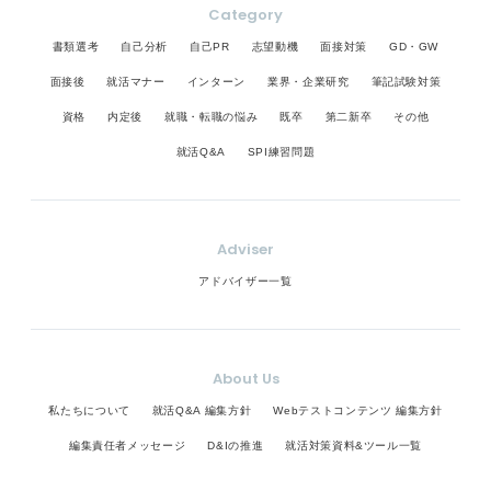
手して、それを使って第一印象をよりフォーマルか
Category
てスキルを磨くことが、出戻り転職を前向きに評価
む人ほど壊れやすい」と教えられ、自分の完璧主義
スケジュールや疲れやすい時間帯を把握し、生活リ
つ信頼される印象へと高める努力が望ましいです。
してもらうコツです。 まとめると、出戻り転職はネ
に気づきました。 あなたが抱える不安は自然なもの
ズムに合った無理のない学習リズムを設計していく
書類選考
自己分析
自己PR
志望動機
面接対策
GD・GW
また、フリマアプリやリサイクルショップでは比較
ット業界だけでなく多くの業界で歓迎される傾向が
であり、弱さの証ではありません。立て直すために
ことが、仕事と勉強の両立で成果を上げる秘訣で
的お手頃で清潔なビジネスバッグが見つかることも
面接後
就活マナー
インターン
業界・企業研究
筆記試験対策
あり、退職時の関係性や再応募時の自己アピール、
は、タスクの見える化、優先順位の理由を明確にす
す。 スキマ時間を活用したり、暮らしの中の習慣と
多いため、そちらを活用してコストを抑えつつ見た
経験の活かし方が成功のポイントとなります。
る、上司・同僚に現状を共有するの3つを大切にして
セットにして小さな目標から始めたりするのも効果
資格
内定後
就職・転職の悩み
既卒
第二新卒
その他
目を整えるのも有効な方法です。 こうした配慮を通
みてください。
的な方法です。これらを意識すると、多忙な社会人
就活Q&A
SPI練習問題
じて、見た目と内面の両方で信頼感を高めることが
でもムリなく勉強を続けられます。
できます。その努力は長期的に評価され、就職活動
の大きな強みになります。無理なく続けましょう。
最後まで自分らしく誠実に臨んでください。バッグ
Adviser
の扱いはあなたの印象戦略の一部です。丁寧な準備
は必ず結果に結びつきます。
アドバイザー一覧
About Us
私たちについて
就活Q&A 編集方針
Webテストコンテンツ 編集方針
編集責任者メッセージ
D&Iの推進
就活対策資料&ツール一覧