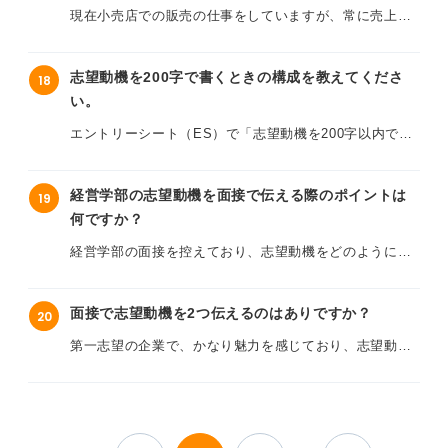
のファンであること」や「思い出話」が中心になってし
現在小売店での販売の仕事をしていますが、常に売上ノ
かといって、建前ばかりの志望動機を書くことにも違和
まい、一人のビジネスパーソンとしてどのように貢献で
ルマや顧客のクレーム対応といったストレス・プレッシ
感があります。
きるのかを具体化できず、行き詰まっています。
ャーに追われる毎日であり、心機一転して清掃業界への
志望動機を200字で書くときの構成を教えてくださ
18
転職を考えています。
もし給料や待遇を志望理由に含める場合、どのような表
少子化が進むなかで、業界が抱える課題に対して自分な
い。
現に変換すれば、仕事への意欲とセットでポジティブに
りにどのような視点を持つべきなのか、また単なる「愛
しかし清掃の実務経験はまったくなく、志望動機で「な
伝えることができるのでしょうか？
エントリーシート（ES）で「志望動機を200字以内で書
好家」と「プロ志望」の境界線はどこにあるのでしょう
ぜ販売から清掃なのか」と問われたときに、うまく説明
いてください」と指定されることが多く、どのような構
か？
できそうにありません。
待遇面を重視する際の志望動機の書き方のマナーや、本
成でまとめればよいのか悩んでいます。
経営学部の志望動機を面接で伝える際のポイントは
19
音と建前をうまく調和させて熱意を伝えるテクニックに
キャラクタービジネスや海外展開など、多角化する現在
私のように販売系の異業種出身者が清掃の仕事を目指す
何ですか？
ついてアドバイスをお願いします。
書きたいことはあるものの、文字数を意識すると内容が
の玩具業界において、採用担当者が学生のどこを見て
にあたって、どのような内容や切り口で志望動機を作れ
散らばってしまったり、逆に浅くなってしまったりして
「一緒に働きたい」と判断するのかが知りたいです。
経営学部の面接を控えており、志望動機をどのように話
ば良いでしょうか。具体的な例文も含めアドバイスいた
うまく収まりません。
せば面接官に響くのか悩んでいます。
だきたいです。
趣味の延長ではないプロ視点での志望動機の作り方や、
周囲の人の志望動機を見るとわかりやすくまとまってい
面接で志望動機を2つ伝えるのはありですか？
20
厳しい競争を勝ち抜くために必要なスキルについてアド
漠然と「将来はビジネスに携わりたい」「経営者になり
るように感じ、自分の書き方で問題ないのか不安になり
バイスをお願いします。
たい」といった思いはあるのですが、具体的なエピソー
第一志望の企業で、かなり魅力を感じており、志望動機
ます。
ドや学びたいことと結びつけるのが難しいと感じていま
が2つあります。面接で志望動機を1つに絞るべきか、そ
す。
れとも2つ伝えても良いのか迷っています。
志望動機を200字で書く場合、どのような構成を意識す
ると伝わりやすくなるのでしょうか？ 整理の考え方や、
なぜ数ある学部の中で経営学部を選んだのか、その大学
普通志望動機は1つだと思うので、2つ話すことで採用担
まとめる際のポイントについて教えていただきたいで