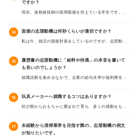
構成で話せば良いでしょうか？ 面接でとっさに1分で話
ですか？
すれば良いのでしょうか？
すように言われても対応できるように、何か準備してお
現在、放射線技師の採用面接を控えている学生です。志
くべきことがあればアドバイスをお願いします。
その地域の方々の温かさに触れ、街の雰囲気にも魅力を
望動機について考えているのですが、面接官に響くよう
感じていることがその地域で働きたい理由の一つなので
な、自分らしい内容にまとめることができず悩んでいま
すが、地元以外で保健師になることへの明確な理由にな
面接の志望動機は何秒くらいが適切ですか？
14
す。
っているのか自信がありません。
私は今、就活の面接対策をしているのですが、志望動機
「なぜこの病院で働きたいのか」という理由が抽象的に
をいつもどのくらいの長さで話せば良いのか迷ってしま
ほかにもいろいろな志望動機を考えてみてはいるのです
なってしまったり、「なぜ数ある医療職のなかで放射線
います。面接で話す志望動機は、具体的に何秒くらいを
が、地元に貢献したいという志望動機を掲げている人よ
技師を選んだのか」という理由が薄っぺらく感じられた
履歴書の志望動機に「給料や待遇」の本音を書いて
15
目安に作成すれば良いのでしょうか？
りも評価されやすいテーマが思いつかないため、何かア
りして、これで本当に面接を乗り切れるか不安です。
も良いのでしょうか？
ドバイスをいただけないでしょうか？ よろしくお願いい
話す時間が短すぎると熱意が伝わらない気がするし、長
たします。
就職活動を進めるなかで、企業の給与水準や福利厚生に
周りの友人はすでに内定をもらっている人もいて、自分
すぎると要点がぼやけてしまいそうで不安です。時間を
魅力を感じて応募を決めるケースがあるのですが、履歴
の志望動機に自信が持てないまま面接に臨みたくありま
意識しすぎると逆に言いたいことが抜けてしまったりし
書の志望動機に正直に「給与」について触れても良いも
せん。
て、毎回手応えがなく終わってしまいます。
玩具メーカーへ就職するコツはありますか？
16
のか悩んでいます。
幼少期からおもちゃに囲まれて育ち、多くの感動をもら
放射線技師の面接において、学生が志望動機を話す際に
面接で志望動機を伝えるときは、何秒〜何分くらいが理
正直なところ長く働くうえで報酬は重要なモチベーショ
ってきた経験から、将来は玩具メーカーで子どもたちに
特に意識すべきポイントや、説得力のある志望動機の構
想なのでしょうか？ また、簡潔で魅力的にまとめるため
ンになりますが、そのまま書くと「お金目的ですぐに辞
夢を届けたいと考えています。
成について具体的なアドバイスをお願いいたします。
のコツなどもあれば教えてください。
めてしまうのではないか」や「仕事内容に興味がないの
未経験から清掃業界を目指す際の、志望動機の例文
17
では」とネガティブにとらえられないか不安です。
が知りたいです。
しかしいざ志望動機を書き始めると、どうしても「製品