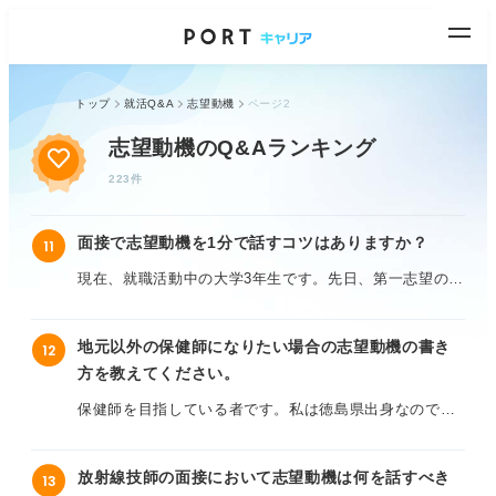
トップ
就活Q&A
志望動機
ページ2
志望動機のQ&Aランキング
223件
面接で志望動機を1分で話すコツはありますか？
11
現在、就職活動中の大学3年生です。先日、第一志望の企
業の面接を受けたのですが、「志望動機を1分で話してく
ださい」と言われてしまい、用意していた内容をうまく
地元以外の保健師になりたい場合の志望動機の書き
12
まとめられませんでした。
方を教えてください。
面接官から時間を指定されると、焦ってしまっていつも
保健師を目指している者です。私は徳島県出身なのです
よりも話せなくなってしまいます。
が、先日他県の説明会に参加した際、地元以外で保健師
として働きたいという気持ちが芽生えました。このよう
1分という短い時間で志望動機を伝えるには、どのような
放射線技師の面接において志望動機は何を話すべき
13
な場合、保健師採用の志望動機ではどのようにアピール