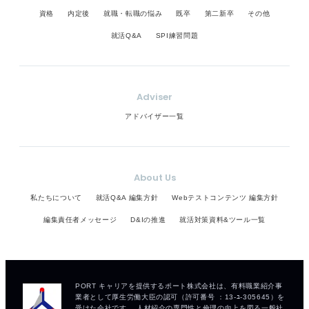
資格
内定後
就職・転職の悩み
既卒
第二新卒
その他
就活Q&A
SPI練習問題
Adviser
アドバイザー一覧
About Us
私たちについて
就活Q&A 編集方針
Webテストコンテンツ 編集方針
編集責任者メッセージ
D&Iの推進
就活対策資料&ツール一覧