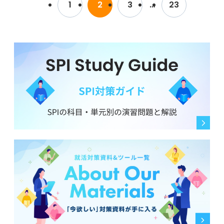
の経営学部でなければならない理由を、どのように論理
1
2
3
…
23
当者を混乱させたり、「思考の整理ができない人」とい
す。
的に、かつ熱意をもって伝えれば良いのでしょうか？ 経
った悪い印象を残してしまわないか不安です。
営学部の学びとどのように結びつければ良いのかも知り
たいです。
個人的には、熱意も伝わると思うので2つ話したいのです
が、志望動機が2つあるのはありなのでしょうか？
もし2つ話して問題ない場合、どのように伝えれば効果的
なのかや、それぞれの志望動機を話す際の注意点、話す
順番のコツなども教えていただきたいです。