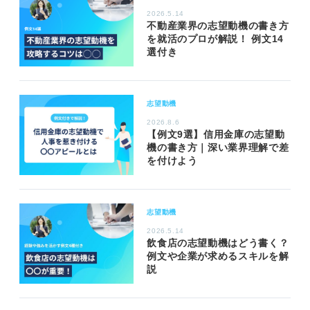
2026.5.14
不動産業界の志望動機の書き方
を就活のプロが解説！ 例文14
選付き
志望動機
2026.8.6
【例文9選】信用金庫の志望動
機の書き方｜深い業界理解で差
を付けよう
志望動機
2026.5.14
飲食店の志望動機はどう書く？
例文や企業が求めるスキルを解
説