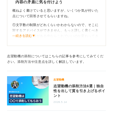
内容の矛盾に気を付けよう
概ねよく書けていると思いますが、いくつか気が付いた
点について回答させてもらいますね。
①文字数の制限がどれくらいかわからないので、そこに
対するアドバイスができません。もっと詳しく書くべき
⋯続きを読む▼
か、文字数制限がある中ならこれでいいのか変わってき
ます。
②最初の一文で短く結論を述べているのはわかりやすく
ていいと思います。
志望動機の添削についてはこちらの記事を参考にしてみてくだ
さい。添削方法や注意点を詳しく解説しています。
③これまで子どもと接するような経験はあまり積んでい
ない、としつつ幼い頃から子どもと接する機会は多くあ
ったと、内容に矛盾が生じています。言いたいことはほ
志望動機
ぼわかりますが、修正した方がいい箇所だと思います。
志望動機の添削方法6選｜独自
性を出して質を引き上げるポイ
0
ント
2026.5.14