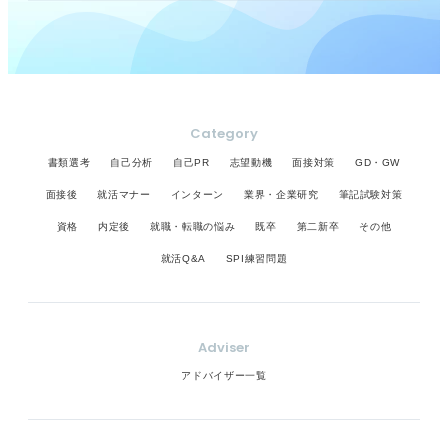
Category
書類選考
自己分析
自己PR
志望動機
面接対策
GD・GW
面接後
就活マナー
インターン
業界・企業研究
筆記試験対策
資格
内定後
就職・転職の悩み
既卒
第二新卒
その他
就活Q&A
SPI練習問題
Adviser
アドバイザー一覧