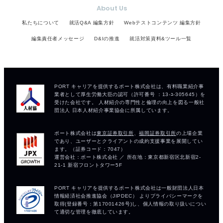
About Us
私たちについて
就活Q&A 編集方針
Webテストコンテンツ 編集方針
編集責任者メッセージ
D&Iの推進
就活対策資料&ツール一覧