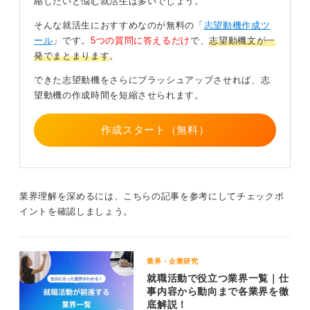
縮したいと悩む就活生は多いでしょう。
そんな就活生におすすめなのが無料の「
志望動機作成ツ
ール
」です。
5つの質問に答えるだけ
で、
志望動機文が一
発でまとまります
。
できた志望動機をさらにブラッシュアップさせれば、志
望動機の作成時間を短縮させられます。
作成スタート（無料）
業界理解を深めるには、こちらの記事を参考にしてチェックポ
イントを確認しましょう。
業界・企業研究
就職活動で役立つ業界一覧｜仕
事内容から動向まで各業界を徹
底解説！