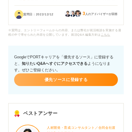
学生の成長や学びをサポートできる点に惹かれ、学童保
育を志望するようになりました。
3
人のアドバイザーが回答
質問日：
2022/12/12
これまで子どもと接するような経験はあまり積んできて
いませんが、幼い頃から町内会のイベントなどで子ども
※質問は、エントリーフォームからの内容、または弊社が就活相談を実施する過
と接する機会は多くありました。その経験も活かしなが
程の中で寄せられた内容を公開しています。就活Q&A 編集方針は
こちら
ら子どもたちと楽しく勉強したり触れ合ったりすること
で、その成長に貢献したいと思い志望しました。」
GoogleでPORTキャリアを「優先するソース」に登録する
と、
知りたいQ&Aへすぐにアクセスできる
ようになりま
す。ぜひご登録ください。
優先ソースに登録する
ベストアンサー
人材開発・育成コンサルタント／合同会社渡