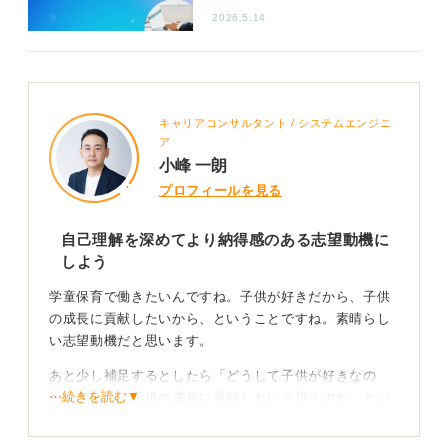
2026.5.14
キャリアコンサルタント / システムエンジニ
ア
小峰 一朗
プロフィールを見る
自己理解を深めてより納得感のある志望動機に
しよう
学童保育で働きたいんですね。子供が好きだから、子供
の成長に貢献したいから、ということですね。素晴らし
い志望動機だと思います。
あと少し補足するとしたら「どうして子供が好きなの
⋯続きを読む▼
か、どうして子供の成長に貢献したいと思うのか」とい
うことをあなたの経験や価値観から説明できるとより納
得感が深まりそうです。