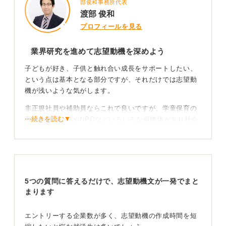
部俊和事務所代表
渡部 俊和
プロフィールを見る
業界研究を進めて志望動機を深めよう
子どもが好き、子供と触れ合い成長をサポートしたい、
という点は基本となる部分ですが、それだけでは志望動
機が浅いような気がします。
非正規社員や補助員ならこれで良いですが、学童保育の
⋯続きを読む▼
事業は民間企業やNPOなどいろいろな組織体があり社会
的な課題も抱えています。
どの程度業界や仕事のことがわかっているのか、この業
界にどんな将来展望を持っているのか、など、重要なポ
イントがこの文面からは感じ取ることができないので、
5つの質問に答えるだけで、志望動機文が一発でまと
いささか気になります。業界研究を進めて加筆していた
まります
だきたいと思います。
エントリーする企業数が多く、志望動機の作成時間を短
3