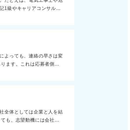
。たとえば、電気工事士や危
あっても十分に伝わる内容に
記1級やキャリアコンサルタ
るビジネス基礎能力への翻訳
異なり、その資格がないとで
う。
てください。 介護福祉士な
載すべきです。 取得動機や
く、なぜその資格に関心を持
う活かしたかという実績を交
によっても、連絡の早さは変
が必要な場合が多いため、そ
あります。これは応募者側に
思ったのか」「取得してどの
遅いからといって過度に心配
ージを持ってもらえるように
している最中である可能性も
況確認の連絡をしよう た
、確認の連絡を入れてみても
きな理由を添えて問い合わせ
社全体としては企業と人を結
ュールや進捗を教えていただ
っても、志望動機には会社の
おります」といった言葉を添
方向性に魅力を感じた」など
ールの見通しも立ちやすくな