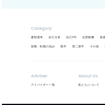
Category
書類選考
自己分析
自己PR
志望動機
面
就職・転職の悩み
既卒
第二新卒
その他
Adviser
About Us
アドバイザー一覧
私たちについて