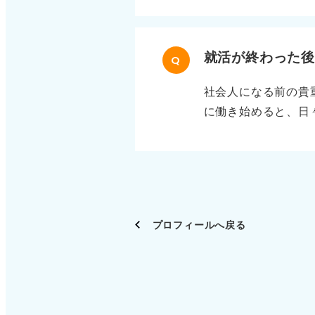
と伝えることができ
ります。 2週間程
や分析、資料作成が
と漠然とした印象に
就活が終わった
Q
ソードは、必ずしも
社会人になる前の貴
かを勧誘した」「人
に働き始めると、日
あれば、それをエピ
そのため、自分の市
も、誰かを紹介して
格取得、読書などが
明になります。 事
要な助走期間になり
さい。
きることをリストア
として最高のスター
プロフィールへ戻る
ょう。 「学生時代
です。心身ともにリ
るためのエネルギー
経験をつくってみて
た、意味のある時間