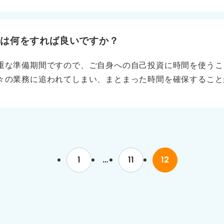
ます。 もちろん、事務職への興味や適性を示すことも大切
度の間隔であれば、採用側も問い合わせを不自然には感じない
好きであると述べるだけでなく、それらを裏付ける経験を、
ならず説得力が増します。 人と組織をつないだ具体的な経験
後は何をすれば良いですか？
仕事に関するものでなくてかまいません。 たとえば大学の
重な準備期間ですので、ご自身への自己投資に時間を使うこ
と人を紹介して感謝された」経験でも良いです。組織や人と
々の業務に追われてしまい、まとまった時間を確保すること
ソードとして加えるとアピールに効果的なのでおすすめです
場価値を高めるためのインプットに時間を使うのが有意義で
相手の団体から感謝されたといった経験は、派遣業界に通じ
おすすめです。 この期間は、社会人としての生活をスムー
務処理能力だけでなく、人と組織をつなぐマインドを持って
ます。生活リズムを崩さないように注意して、有意義に過ご
ップして、一つずつ取り組むのがおすすめです。 最後の学
トダッシュを切ろう もちろん勉強だけでなく、全力で遊ん
1
…
11
12
にやり切った」という満足感を得るためには、長期旅行や、
フレッシュさせてください。 この満足感こそが、気持ちよ
源になります。 ただ漫然と過ごすのではなく、何か一つで
ください。入社式を自信を持って迎えることにもつながりま
にするために、今のうちから計画を立てて行動してみてくだ