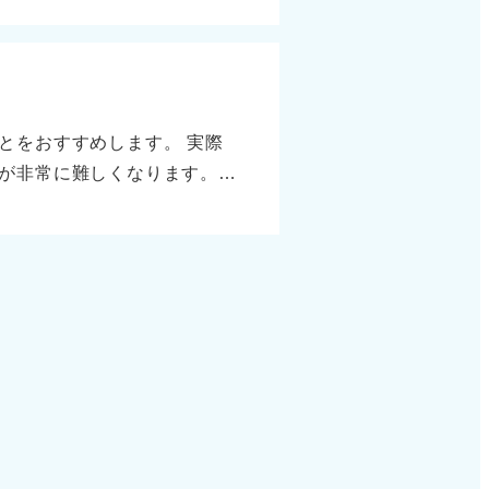
です。パソコンを使った業務
はずです。
可能な限り定量化して伝える
を盛り込もう 具体的なエピ
サークル活動などでの、「誰
とをおすすめします。 実際
のかかわりをつくった経験が
が非常に難しくなります。
。 金銭が発生していなくて
す。たとえば、英語学習や資
る視点を持っていることの証
ズにスタートさせるための重
いることをアピールしてくだ
しましょう。 今のうちにで
生生活を充実させて、社会人
だり趣味に没頭したりしまし
会いたい人に会うことが大切
く社会人生活をスタートさせ
も「これをやった」と言える
す。 ご自身にとって充実し
さい。