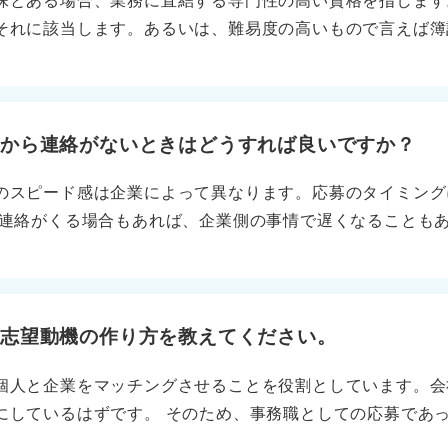
殊とある場合、業務に直結する専門性の高い資格を指します
理した在庫数などの数値も添えましょう。異業種への転職で
それに該当します。あるいは、難易度の高いもので言えば簿
な経験をそのまま話すのではなく、どの企業でも必要とされ
です。 誰もが受けるような一般的な語学検定などとは少し
当者が自社での活躍をイメージしやすいように工夫しましょ
あるいは取得に相当な努力を要するものを記載すると理解し
す。専門性が高く、実務能力の証明になるものは積極的に記
伝えよう！ アピールする際は、単に資格名を書くだけでな
業から連絡がないときはどうすれば良いですか？
や、資格取得のためにどのような行動をとったか、実務でど
のスピード感は企業によって異なります。応募のタイミング
です。 特殊資格は取得すること自体に高い意欲や目的意識
く連絡がくる場合もあれば、企業側の事情で遅くなることも
リーを面接官は聞きたいと思っています。 「なぜ取ろうと
ない部分です。 企業側の時間軸で動いているため、連絡が
ったのか」を具体的に説明し、即戦力として活躍できるイメ
ん。 不安になる気持ちはわかりますが、多くの学生を対応
はありません。待つ姿勢を貫きましょう。 前向きな理由で状
であれば、前回の連絡から2週間程度経過したタイミングで
の志望動機の作り方を教えてください。
その際は単に「連絡はまだですか」と聞くのではなく、前向
個人と企業をマッチングさせることを役割としています。会
えば、「御社に対して非常に関心があるため、今後のスケジ
にしているはずです。 そのため、事務職としての応募であ
後のスケジュールに合わせて予定を開けておきたいと思って
欲を記すのがおすすめです。「企業と人を結び付ける会社の
上記の趣旨なら失礼にはあたりません。自分自身のスケジュ