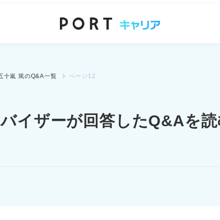
五十嵐 篤のQ&A一覧
ページ12
ドバイザーが
回答したQ&Aを読