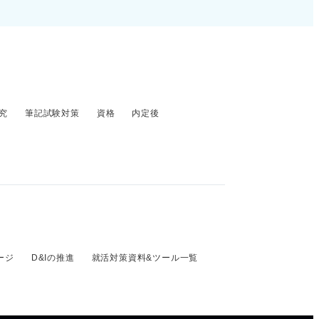
究
筆記試験対策
資格
内定後
ージ
D&Iの推進
就活対策資料&ツール一覧