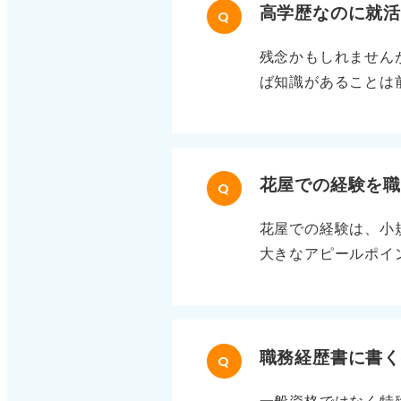
高学歴なのに就
Q
残念かもしれません
ば知識があることは
きるか」といった行
が伝わっていない可
は測れない部分をア
働した経験や、学ん
花屋での経験を
Q
の点数では測れない
花屋での経験は、小
す。 一人で完結す
大きなアピールポイ
識だけでなく行動も
理能力もあります。
鮮度が重要な商品を
も求められる正確性
い換えるのが重要 
職務経歴書に書
Q
識や対人スキルとい