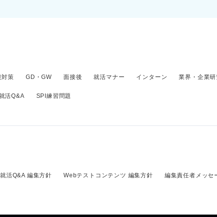
接対策
GD・GW
面接後
就活マナー
インターン
業界・企業研
就活Q&A
SPI練習問題
就活Q&A 編集方針
Webテストコンテンツ 編集方針
編集責任者メッセ