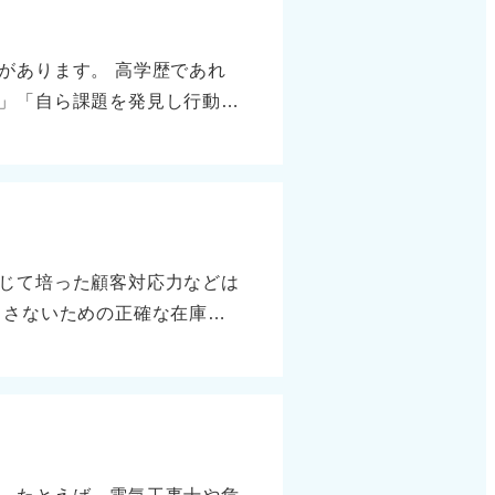
があります。 高学歴であれ
」「自ら課題を発見し行動で
大きいです。 情熱や協調性
みましょう。 テストの点で
う注意しましょう。他者と協
ることが大切です。 テスト
結果も変わってくるはずで
じて培った顧客対応力などは
んだ経験を話すことで、「知
出さないための正確な在庫管
も評価されるスキルです。
応える力は、事務職において
象化して汎用的なスキルに言
えるのではなく、数値への意
です。 さらに、具体的な売