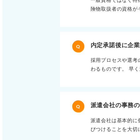
一般資格ではなく特
上目標の達成率や管
険物取扱者の資格が
なります。 専門的
ントなども特殊資格
が大切です。採用担
きない業務がある、
どもこれに該当しま
実務での活用実績を
内定承諾後に企
Q
ったのかという動機
採用プロセスや選考
えて伝えると効果的
わるものです。 早
の背景にあるストー
はコントロールでき
ような業務をおこな
する必要はありませ
しましょう。
高いです。焦る必要
だ、どうしても不安
派遣会社の事務
Q
問題ありません。 
派遣会社は基本的に
てください。 たと
びつけることを大切
けませんか」や「今
役割に貢献したい意
えると丁寧です。 