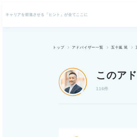
キャリアを前進させる「ヒント」が全てここに
トップ
アドバイザー一覧
五十嵐 篤
このア
116件