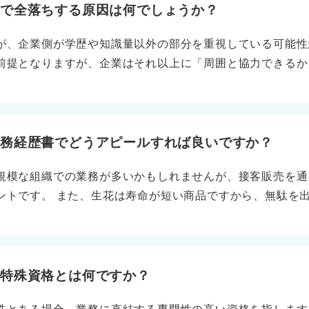
活で全落ちする原因は何でしょうか？
が、企業側が学歴や知識量以外の部分を重視している可能性
前提となりますが、企業はそれ以上に「周囲と協力できるか
動面や人間性を評価します。学歴だけでは評価しない部分が
能性があります。どこが見られているのかを冷静に見直して
ピールしよう 知識があるがゆえに頭でっかちにならないよ
だことをどう行動に移して成果を出したか、プロセスを伝え
職務経歴書でどうアピールすれば良いですか？
、行動力やチームワークの部分を意識してアピールすれば、
規模な組織での業務が多いかもしれませんが、接客販売を通
る成果だけでなく、複数のメンバーと協力して何かに取り組
ントです。 また、生花は寿命が短い商品ですから、無駄を
ともなう人だ」という印象を残せるようにしましょう。
また、顧客の要望に合わせて臨機応変に対応する柔軟性など
扱うなかで培われた管理能力や、顧客ごとの細かなニーズに
やホスピタリティに通じるといえます。 花屋での業務を抽
書き方のコツは、「花屋でしかできないこと」として狭く捉
く特殊資格とは何ですか？
った、ほかの業界でも通用する汎用スキルに言い換えること