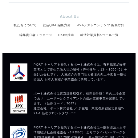
About Us
私たちについて
就活Q&A 編集方針
Webテストコンテンツ 編集方針
編集責任者メッセージ
D&Iの推進
就活対策資料&ツール一覧