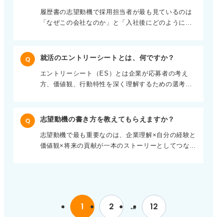
明だけで終わる回答は評価されにくく、ニュースの
エピソードでは誰に対して、どんな課題があり、ど
説得力ある説明と差別化ができます。
履歴書の志望動機で採用担当者が最も見ているのは
概要、なぜ注目したか、自分の考えや学びという構
う工夫して伝え、結果どうなったかを必ず含めまし
「なぜこの会社なのか」と「入社後にどのように活
成が基本になりますよ。 多角的な思考で社会への関
ょう。 「伝える力」という言葉を使う場合でも、結
躍イメージを描いているか」の2点がおもなポイント
心を示そう ニュースのジャンルは必ずしも企業や業
論部分では「私は◯◯な状況で、△△を意識して伝
です。 単なる企業理解や憧れではなく、企業の特徴
界と一致している必要はありませんが、可能であれ
える力があります」と定義付けることを意識してお
と自分の経験、価値観が結びついているかが重要に
ば企業活動に影響しそう、自分の価値観や問題意識
きましょう。 言い換え表現は装飾ではなく、思考の
就活のエントリーシートとは、何ですか？
Q
なります。 そのためまずは企業研究の段階でこの会
とつながる内容が望ましいです。 たとえば業界ニュ
具体化として使うことが評価につながりますよ。
エントリーシート（ES）とは企業が応募者の考え
社ならではの強み、課題、方向性を一つに絞りその
ース、技術動向、働き方、環境、社会課題などは汎
方、価値観、行動特性を深く理解するための選考書
要素に自分がどのように共感し、貢献できるかを考
用性が高く話を広げやすいテーマです。 重要なのは
類です。 履歴書が事実情報（学歴、資格、基本属
えることが具体的な方法として良いでしょう。 貢献
賛否を語ることよりも、多面的に考えようとする姿
性）を確認するための書類であるのに対応して、ES
できることを伝えて差別化を図ろう 構成としては企
勢を示すことです。 また専門的すぎるニュースや強
は「なぜそう考え、どう行動してきたか」というス
業に興味を持ったきっかけ、その企業でなければな
志望動機の書き方を教えてもらえますか？
い政治的主張を含む話題は、意見の対立を生みやす
Q
トーリーや思考プロセスを見ることを目的としてい
らない理由、入社後にどうかかわりたいかの流れで
いため慎重に扱う必要があります。 面接では正解と
志望動機で最も重要なのは、企業理解×自分の経験と
ます。 そのため履歴書と内容が一部重複しても問題
書けるとストーリーがある志望動機になります。 文
いうより社会に目を向け、自分の言葉で考えている
価値観×将来の貢献が一本のストーリーとしてつなが
ありませんが、同じ情報をそのまま繰り返すのでは
字数が限られる履歴書ではたくさん書くことはでき
学生であることが伝わる回答を意識してください
っていることです。 ありきたりな志望動機になって
なく背景、工夫、学びを補足する役割を意識するこ
ないため、エピソードは一つに絞り具体的な行動や
ね。
しまう原因の多くは、企業の魅力を並べるだけで終
とが重要です。 課題への向き合い方を具体的に伝え
考え方を簡潔に示すことがポイントですよ。 また
わっています。 「なぜそれに自分が惹かれたのか」
よう 企業がESで見ているのは論理的に考えられる
「御社で成長したい」で終わらせず、その成長を通
「なぜ自分が合うのか」という視点が不足している
か、自分の経験を言語化できるか、自社の仕事や価
じて何を提供できるのかまで踏み込むことで、ほか
点にあるかもしれません。まず押さえるべきは業界
値観と合いそうかという点です。 特に新卒採用で
の学生との差別化ができます。 志望動機は熱量だけ
1
2
…
12
だけでなく、この会社である理由です。 入社後の活
は、完成度の高さよりも伸びしろや再現性を重視す
でなく論理性と再現性を意識して書くことが、魅力