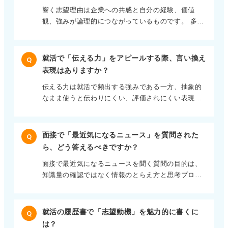
履歴書よりも職務経歴書が主役です。 新卒のエント
は社会人としての最低限の礼節が身に付いている
肩肘を張らず、誠実で一貫性のある文章を心掛けま
響く志望理由は企業への共感と自分の経験、価値
リーシート（ES）がエピソード中心なのに対して、
か、場の空気を読み落ち着いて行動できるかという
しょう。
観、強みが論理的につながっているものです。 多く
転職ではどのような業務をどのレベルで、どんな成
点です。 ノックの回数やお辞儀の角度を暗記するよ
の学生が「成長したい」「社会に貢献したい」と語
果につなげたかを具体的に整理する必要がありま
りも、あいさつ、目線、声のトーンを意識したほう
りますが、企業側が本当に知りたいのは「なぜこの
す。 市場価値を客観的に棚卸ししよう 抽象的な意欲
が、結果的に好印象につながります。 入室の形式は
会社でそれを実現したいのか」「自社で再現性のあ
表現だけでは評価されにくく、数字、プロセス、工
就活で「伝える力」をアピールする際、言い換え
会話の前段階にすぎません。入室後は気持ちを切り
Q
る活躍ができそうか」という点です。 そのためには
夫点などの事実が求められます。 面接でも「なぜ当
替え、相手との対話に集中することが最も重要で
表現はありますか？
企業の特徴や課題を正しく理解すること、それに対
社か」より先に「あなたは何ができる人か」「なぜ
す。
伝える力は就活で頻出する強みである一方、抽象的
して自分の過去経験や価値観がどう結びつくかを言
今転職するのか」「入社後どのように貢献できる
なまま使うと伝わりにくい、評価されにくい表現で
語化すること。 また入社後にどのようなかかわり方
か」が深掘りされます。 新卒のように「学ばせてく
もあります。 そのため重要なのは能力の言い換えに
をしたいのかを具体化することの三点が重要になり
ださい」という姿勢ではなく、「この経験を活かせ
加えて、具体的な行動まで落として表現することで
ます。 自分の経験から唯一の理由を導き出そう 企業
ます」というスタンスが前提です。 初めての転職で
す。 たとえば伝える力は「相手の理解度に応じて情
研究は情報収集で終わらせず「なぜ自分はここに惹
成功するためには自己分析を性格ではなく、スキ
面接で「最近気になるニュース」を質問された
Q
報を整理し、要点を構造的に伝える力」「専門的な
かれたのか」を掘り下げることが不可欠です。 「な
ル、経験、強みの棚卸しに切り替えましょう。自分
ら、どう答えるべきですか？
内容を非専門家にもかみ砕いて説明する力」 「立場
ぜそれに自分は心が動いたのか」「過去のどんな経
の市場価値を客観的に言語化することが鍵となりま
面接で最近気になるニュースを聞く質問の目的は、
や利害の異なる相手の合意を引き出す調整力」な
験と重なるのか」を振り返ってみてください。 アル
すよ。
知識量の確認ではなく情報のとらえ方と思考プロセ
ど、ビジネススキルとして言語化できます。 相手目
バイトやゼミ、部活など、特別でなくてかまいませ
スをみることにあります。 面接官がみているのは
線のコミュニケーションを具体的に示そう 採用担当
ん。その経験を通じて大切にしてきた価値観が、企
「ニュースをどう理解し、どう考え、自分なりの視
者や面接官がみているのは、話がうまいかではなく
業の特徴と重なった瞬間にあなただけの志望理由に
点を持っているか」「社会や業界への関心がどの程
相手目線で考え、行動に反映できるか、成果につな
なります。 志望理由は熱意の作文ではなく、企業と
就活の履歴書で「志望動機」を魅力的に書くに
Q
度あるか」という点です。 そのため単なる事実の説
がるコミュニケーションができるかです。 そのため
自分の相性を説明するロジックととらえることで、
は？