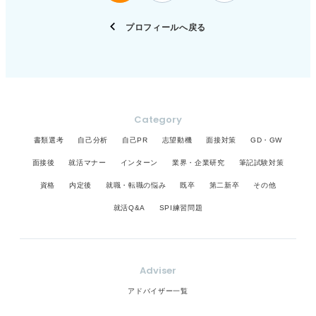
躍イメージを採用担当者に届けよう そのためには事
る傾向があります。 そのため成果の大きさよりも、
的な志望動機になっていくと思います。
業内容、強み、顧客、競合との違いなどを調べ、他
課題にどう向き合いどのように工夫したかを具体的
プロフィールへ戻る
社ではなくこの会社ならではの特徴を1〜2点に絞り
に書くことが評価につながります。 初めてESを書く
ます。 次にその特徴と、自身の過去の経験（ゼミ、
際は、設問の意図を読み取り「この質問で企業は何
アルバイト、部活、研究など）で培った価値観や行
を知りたいのか」を考えたうえで構成することが、
動特性を結び付けます。 重要なのは経験の規模では
最も重要なポイントですよ。
なく、どんな場面で何を考え、どう行動したかで
す。 基本的な構成としては興味を持ったきっかけ、
Category
企業独自の魅力、自分との接点、入社後にどう貢献
書類選考
自己分析
自己PR
志望動機
面接対策
GD・GW
したいかの流れが基本です。 この会社で働く自分が
イメージできるような志望動機が、採用担当者に
面接後
就活マナー
インターン
業界・企業研究
筆記試験対策
「この学生を採用したい」と思ってもらうことに近
資格
内定後
就職・転職の悩み
既卒
第二新卒
その他
づくでしょう。
就活Q&A
SPI練習問題
Adviser
アドバイザー一覧