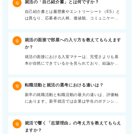
就活の「自己紹介書」とは何ですか？
Q
はなく、行動特性の確認ととらえると良いでしょ
自己紹介書とは履歴書やエントリーシート（ES）と
う。 そのため回答では性格の特徴を一言で示し、そ
は異なり、応募者の人柄、価値観、コミュニケーシ
れが表れた具体的な行動やエピソードを述べ、仕事
ョンの癖を把握するための補助資料として使われる
にどう活かすことができるかという構成が有効でし
書類です。 選考書類というよりは面接前の人物理解
ょう。 短所も改善の工夫を伝えて評価につなげよう
を深めるための、インプット資料という位置付けの
たとえば「慎重な性格です」と述べる場合でも、
就活の面接で部屋への入り方を教えてもらえます
Q
企業が多いと考えられています。 履歴書が事実情
「確認を徹底することでミスを防いできた」「チー
か？
報、ESが評価されるためのアウトプットだとする
ム全体の細部にわたる取り組みの品質向上に貢献し
就活の面接における入室マナーは、完璧さよりも基
と、自己紹介書は等身大のあなたを知るための素材
た」といった業務への接続が重要になります。 短所
本が自然にできているかを見られており、結論から
と考えるとわかりやすいでしょう。 価値観やスタン
についても隠す必要はありませんが単なる欠点とし
言えば面接官が細かく減点方式でチェックしている
スを誠実に伝えていこう そのためESほどロジックや
て終わらせず、改善の工夫、コントロールしている
わけではありません。 ただし、第一印象を左右する
成果に寄せすぎる必要はなく、これまでの経験のな
点まで伝えることが評価につながります。 企業は完
重要な場面であることは間違いありません。 私が伝
かで大切にしてきた価値観や、どんなスタンスで物
転職活動と就活の選考における違いは？
璧な人材を求めているのではなく、自己理解があり
Q
えたいのは、大きな失敗をしなければ大丈夫という
事に取り組む人なのかを伝えることが重視されま
成長できる人材を見ています。 性格を答える際は自
新卒の就職活動と転職活動の最大の違いは、評価軸
ことです。ノックして呼ばれたら入室し「明るくあ
す。 内容が履歴書やESと一部重複しても問題はあり
分らしさと仕事での再現性を意識し、企業が安心し
にあります。新卒就活では企業は学生のポテンシャ
いさつをする」これができていれば、形式面で大き
ません。 ただし同じエピソードを使う場合でも結果
て一緒に働くイメージを持てるように伝えることが
ル、人柄、伸びしろを重視します。 一方で転職活動
くマイナスになることはほぼありません。 マナーよ
よりも背景、考え方、人となりに焦点を当てて書く
重要ですよ。
では原則として即戦力性と再現性が問われます。 つ
り目の前の相手との対話を優先しよう 一方で過剰に
ことが重要です。 採用担当者は自己紹介書から「こ
まり「入社後に何ができるか」を、過去の経験を根
マナーを意識しすぎると動作が不自然になり、緊張
就活で響く「志望理由」の考え方を教えてもらえ
の学生と実際に話すとどんな雰囲気なのか」「組織
Q
拠に説明できるかが重要になります。書類面では、
感が強く伝わってしまいます。 面接官が見ているの
に入ったときのイメージが湧くか」を見ています。
ますか？