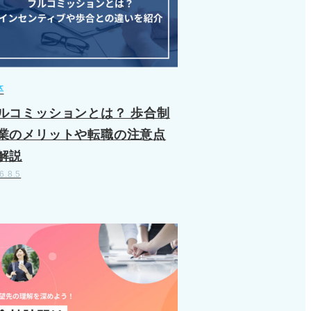
卒
ルコミッションとは？ 歩合制
業のメリットや転職の注意点
解説
6.8.5