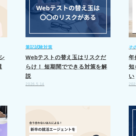
筆記試験対策
そ
シ
Webテストの替え玉はリスクだ
年
選
らけ！ 短期間でできる対策を解
知
説
い
2026.5.14
202