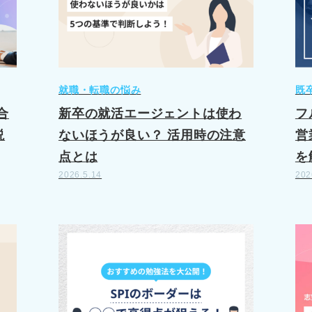
就職・転職の悩み
既
合
新卒の就活エージェントは使わ
フ
説
ないほうが良い？ 活用時の注意
営
点とは
を
2026.5.14
202