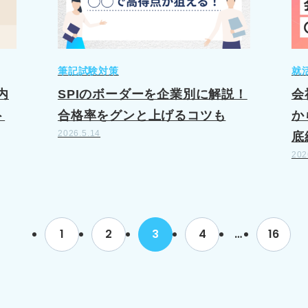
筆記試験対策
就
内
SPIのボーダーを企業別に解説！
会
ト
合格率をグンと上げるコツも
か
2026.5.14
底
202
1
2
3
4
…
16