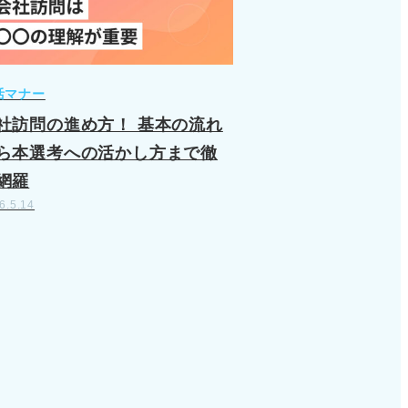
活マナー
社訪問の進め方！ 基本の流れ
ら本選考への活かし方まで徹
網羅
6.5.14