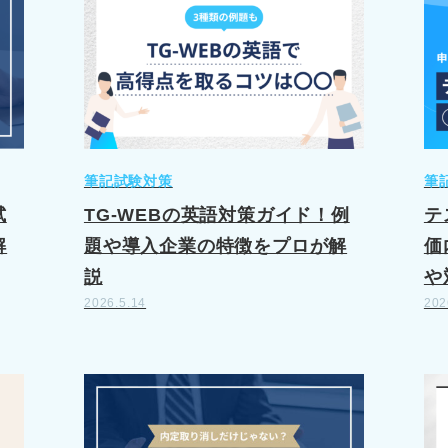
筆記試験対策
筆
試
TG-WEBの英語対策ガイド！例
テ
解
題や導入企業の特徴をプロが解
価
説
や
2026.5.14
202