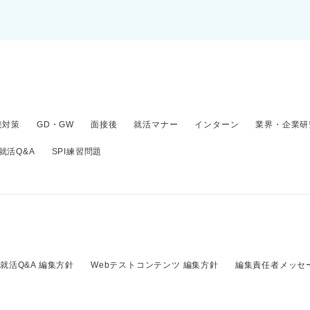
接対策
GD・GW
面接後
就活マナー
インターン
業界・企業研
就活Q&A
SPI練習問題
就活Q&A 編集方針
Webテストコンテンツ 編集方針
編集責任者メッセ