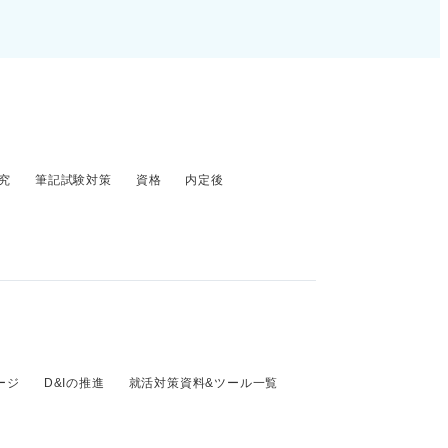
究
筆記試験対策
資格
内定後
ージ
D&Iの推進
就活対策資料&ツール一覧