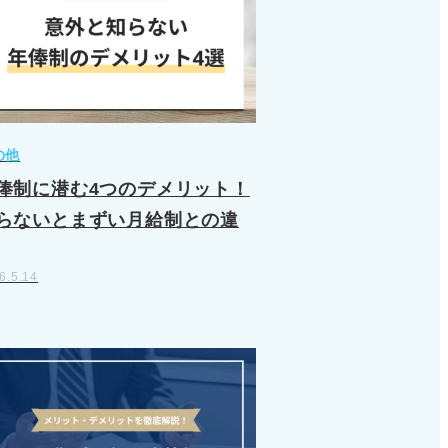
の他
俸制に潜む4つのデメリット！
らないとまずい月給制との違
6.5.14