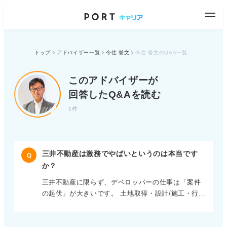
トップ
アドバイザー一覧
今住 誉文
今住 誉文のQ&A一覧
このアドバイザーが
回答したQ&Aを読む
1件
三井不動産は激務でやばいというのは本当です
Q
か？
三井不動産に限らず、デベロッパーの仕事は「案件
の起伏」が大きいです。 土地取得・設計/施工・行政
との協議・テナント対応などの節目で一時的に長時
間になりやすいのは間違いありません。私もその世
界で働いていましたのでよくわかります。 一方で、