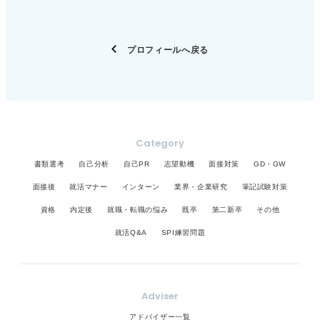
会社全体が常にブラックかどうかは、部署や、プロ
ジェクト規模、繁忙期などによって大きく変わりま
す。 不安は「ブラックかどうか」ではなく具体的な
プロフィールへ戻る
働き方に分解して確認する 口コミでは、強い現場が
際立って拡散されやすい点も踏まえ ①希望職種の
OB/OG訪問で「ピーク時の働き方・休日連絡の頻
度・裁量と支援」を具体的に聞いてみる ②説明会で
制度より運用（残業管理、有休の取りやすさ、代休
の実態）を質問してみる ③自分の体力・精神力を前
Category
提に「忙しさと引き換えに得たい成長」を文字化・
書類選考
自己分析
自己PR
志望動機
面接対策
GD・GW
言語化してみる ことによって不安はかなり整理でき
面接後
就活マナー
インターン
業界・企業研究
筆記試験対策
るはずです。憧れは強みだと思います。 恐怖感は確
認すべき論点に分解して、しっかりの材料を集めま
資格
内定後
就職・転職の悩み
既卒
第二新卒
その他
しょう。
就活Q&A
SPI練習問題
Adviser
アドバイザー一覧