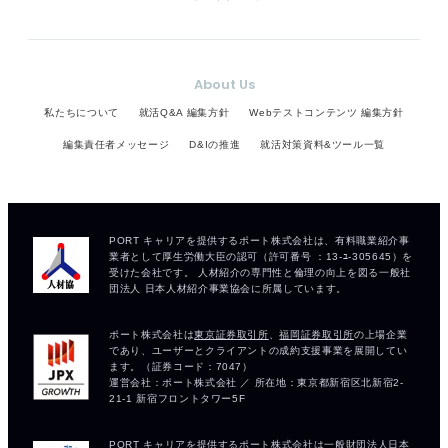
About Us
私たちについて
就活Q&A 編集方針
Webテストコンテンツ 編集方針
編集責任者メッセージ
D&Iの推進
就活対策資料&ツール一覧