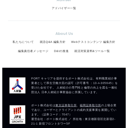
アドバイザー一覧
About Us
私たちについて
就活Q&A 編集方針
Webテストコンテンツ 編集方針
編集責任者メッセージ
D&Iの推進
就活対策資料&ツール一覧