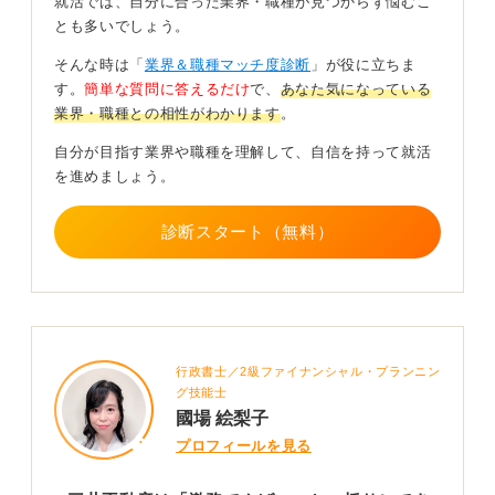
就活では、自分に合った業界・職種が見つからず悩むこ
とも多いでしょう。
口コミでは、強い現場が際立って拡散されやすい点も踏
まえ
そんな時は「
業界＆職種マッチ度診断
」が役に立ちま
す。
簡単な質問に答えるだけ
で、
あなた気になっている
①希望職種のOB/OG訪問で「ピーク時の働き方・休日連
業界・職種との相性がわかります
。
絡の頻度・裁量と支援」を具体的に聞いてみる
②説明会で制度より運用（残業管理、有休の取りやす
自分が目指す業界や職種を理解して、自信を持って就活
さ、代休の実態）を質問してみる
を進めましょう。
③自分の体力・精神力を前提に「忙しさと引き換えに得
たい成長」を文字化・言語化してみる
診断スタート（無料）
ことによって不安はかなり整理できるはずです。憧れは
強みだと思います。
恐怖感は確認すべき論点に分解して、しっかりの材料を
集めましょう。
行政書士／2級ファイナンシャル・プランニン
2
グ技能士
國場 絵梨子
プロフィールを見る