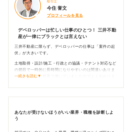
取引士
今住 誉文
プロフィールを見る
デベロッパーは忙しい仕事のひとつ！ 三井不動
産が一律にブラックとは言えない
三井不動産に限らず、デベロッパーの仕事は「案件の起
伏」が大きいです。
土地取得・設計/施工・行政との協議・テナント対応など
の節目で一時的に長時間になりやすいのは間違いありま
⋯続きを読む▼
せん。私もその世界で働いていましたのでよくわかりま
す。
一方で、会社全体が常にブラックかどうかは、部署や、
プロジェクト規模、繁忙期などによって大きく変わりま
す。
あなたが受けないほうがいい業界・職種を診断しよ
う
不安は「ブラックかどうか」ではなく具体的な働き
方に分解して確認する