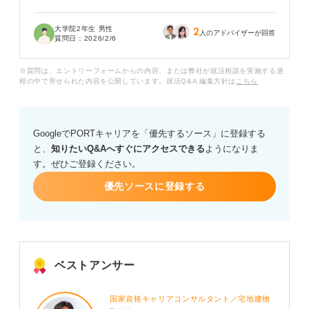
業」といった不穏な評判をよく目にしています……。
大学院2年生 男性
2
もちろん、街づくりという大きな仕事だからこそ、忙し
人のアドバイザーが回答
質問日：
2026/2/6
いのは当然だと思いますが、「休日に電話がかかってく
るのは当たり前」「若いうちはプライベートがない」と
※質問は、エントリーフォームからの内容、または弊社が就活相談を実施する過
いった口コミを見ると、さすがに自分の体力やメンタル
程の中で寄せられた内容を公開しています。就活Q&A 編集方針は
こちら
が持つのか不安で仕方がありません。
説明会で見る社員の方々はスマートで格好良いですが、
GoogleでPORTキャリアを「優先するソース」に登録する
その裏でどれほどの犠牲を払っているのか、リアルな実
と、
知りたいQ&Aへすぐにアクセスできる
ようになりま
態が知りたいです。
す。ぜひご登録ください。
プロのキャリアコンサルタントの方から見て、三井不動
優先ソースに登録する
産の激務の実態や社風はどのような感じなのでしょう
か？ ぜひ詳しく教えてください。
ベストアンサー
国家資格キャリアコンサルタント／宅地建物