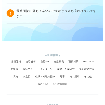
最終面接に落ちて辛いのですがどう立ち直れば良いです
5
か？
Category
書類選考
自己分析
自己PR
志望動機
面接対策
GD・GW
面接後
就活マナー
インターン
業界・企業研究
筆記試験対策
資格
内定後
就職・転職の悩み
既卒
第二新卒
その他
就活Q&A
SPI練習問題
Adviser