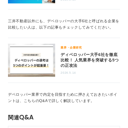
う。この点だけ見ると、ブラックじゃないとは言い切れ
ないなと感じる人がいても不思議ではないと思います。
三井不動産以外にも、デベロッパーの大手6社と呼ばれる企業を
一方で、じゃあ常にどの部署もブラックなのかという
比較したい人は、以下の記事もチェックしてみてください。
と、少なくとも一概にそう決めつけるのは違うような気
がします。
最近は働き方改革の影響もあって、このような有名企業
業界・企業研究
はきちんとフレックスや在宅勤務が使える環境はかなり
ディベロッパー大手6社を徹底
整ってきていると思います。
比較！ 人気業界を突破する5つ
の正攻法
「激務かどうか」は配属先と向き不向きで決まる
2026.5.14
結局のところ、激務でやばいのかどうかは、配属先と担
当案件次第です。どの仕事も責任は重いですし、楽して
デベロッパー業界で内定を目指すために押さえておきたいポイ
稼げる仕事ではありませんが、その分スケールの大きい
ントは、こちらのQ&Aで詳しく解説しています。
案件に関われるのは確かです。
忙しさを「激務でやばい」と感じるか、「まあこんなも
Q&A
関連
のか」「むしろ面白い」と思えるかで、向き不向きがは
っきり分かれる会社だと思います。