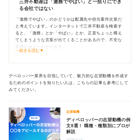
三井不動産は「激務でやばい」と一括りにでき
る会社ではない
「激務でやばい」のかどうかは配属先や担当案件次第だ
と考えています。インターネットで三井不動産を検索す
ると、「激務」とか「やばい」とか、正直ちょっと構え
てしまうような言葉が出てくることがあるので、不安な
気持ちはよくわかります。
⋯続きを読む▼
ただ、「本当に全員がやばいくらいの激務に追われてい
るのか？」と言われると、さすがにそれは違うのではな
いかと思います。
デベロッパー業界を目指していて、魅力的な志望動機を作成す
るためのポイントを知りたい人は、こちらの記事も参考にして
忙しくなる時期があるのは、デベロッパーという仕
みてください。
事の特性
不動産デベロッパーの仕事なので、大きなプロジェクト
志望動機
が動いている時期は忙しくなるのは避けられません。こ
ディベロッパーの志望動機の例
こは間違いなく大変なところですね。
文8選！ 職種・種類別にプロが
解説
部署やタイミングによっては、残業が続いたり、休日で
も連絡対応を求められたりすることは普通にあるでしょ
2026.5.14