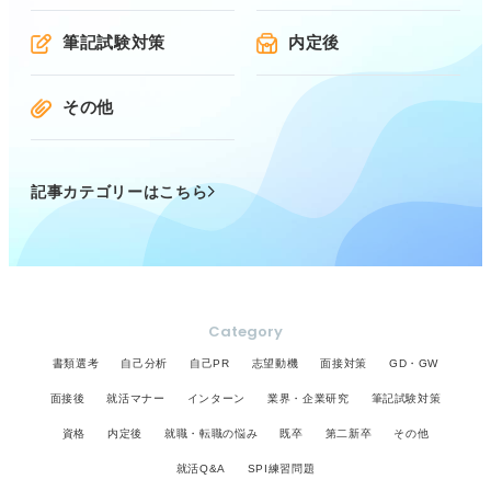
筆記試験対策
内定後
その他
記事カテゴリーはこちら
Category
書類選考
自己分析
自己PR
志望動機
面接対策
GD・GW
面接後
就活マナー
インターン
業界・企業研究
筆記試験対策
資格
内定後
就職・転職の悩み
既卒
第二新卒
その他
就活Q&A
SPI練習問題