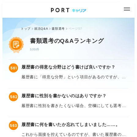
トップ
就活Q&A
書類選考
ページ57
書類選考のQ&Aランキング
599件
履歴書の得意な分野はどう書けば良いですか？
561
履歴書に「得意な分野」という項目があるのですが、具
体的にどのような内容を書けばいいのかわかりません。
履歴書に性別を書かないのはありですか？
562
学んできた専門分野を書くべきか、それとも自分の強み
として発揮できる業務内容のようなものを書くべきでし
履歴書に性別を書きたくない場合、空欄にしても選考に
ょうか？ 大学で学んできた内容は日本文学なので、営業
影響はないのでしょうか？
志望であることとは関係ないですよね。
履歴書に何を書いたか忘れてしまいました……。
563
自分のことではないのですが、セクシュアリティが
そもそも採用担当者は、履歴書の「得意な分野」からど
LGBTQに該当する友人がいて、少し気になったので質問
これから面接を控えているのですが、書いた履歴書の内