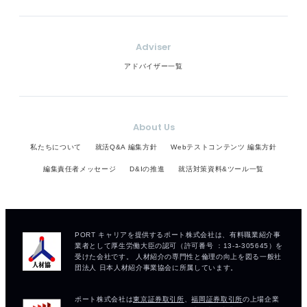
Adviser
アドバイザー一覧
About Us
私たちについて
就活Q&A 編集方針
Webテストコンテンツ 編集方針
編集責任者メッセージ
D&Iの推進
就活対策資料&ツール一覧