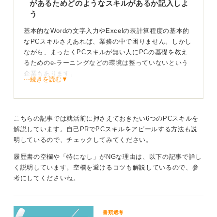
があるためどのようなスキルがあるか記入しよ
でなくても構いません。自分が取り組んでいることや、
う
できることを正確に伝えることが、書類選考を突破する
ためのポイントとなります。
基本的なWordの文字入力やExcelの表計算程度の基本的
なPCスキルさえあれば、業務の中で困りません。しかし
0
ながら、まったくPCスキルが無い人にPCの基礎を教え
るためのe-ラーニングなどの環境は整っていないという
企業もあります。
⋯続きを読む▼
履歴書のPCスキル欄に「特になし」と書いてしまうと
PCスキル自体がまったく無いのではないかと誤解を与え
てしまう可能性があります。企業側に基本的なPCスキル
こちらの記事では就活前に押さえておきたい6つのPCスキルを
を伝えるべく、「Word:文字入力、Excel:基本的な表計
解説しています
。自己PRでPCスキルをアピールする方法も説
算」など、具体的にどのようなスキルがあるかを記載し
明しているので、チェックしてみてください。
た方がPRにつながり選考で有利です。
履歴書の空欄や「特になし」がNGな理由は、以下の記事で詳し
新卒採用ではPCスキルが決め手になることは少ない
く説明しています。空欄を避けるコツも解説しているので、参
が具体的に書いた方が心象はよくなる
考にしてくださいね。
企業の中でどれだけPCスキルが重要視されるかどうかは
企業によって異なるため選考通過率に関しては一概に言
書類選考