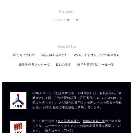
Adviser
アドバイザー一覧
About Us
私たちについて
就活Q&A 編集方針
Webテストコンテンツ 編集方針
編集責任者メッセージ
D&Iの推進
就活対策資料&ツール一覧