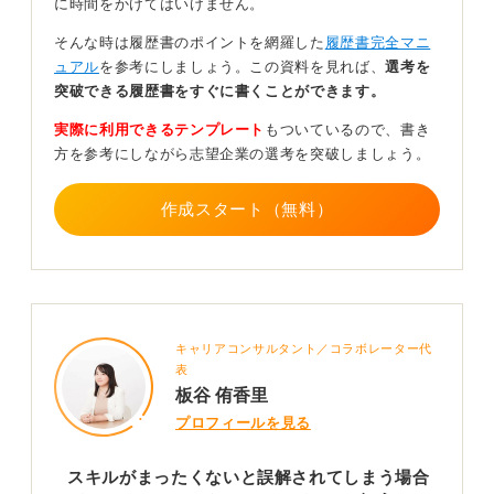
に時間をかけてはいけません。
や議事録の作成をした」「Excelで売上管理表や簡単な
関数（SUM、AVERAGEなど）を使って表を作成した」
そんな時は履歴書のポイントを網羅した
履歴書完全マニ
といった日常的な業務で活かせるスキルを具体的に記す
ュアル
を参考にしましょう。この資料を見れば、
選考を
ことが大切です。
突破できる履歴書をすぐに書くことができます。
実際に利用できるテンプレート
もついているので、書き
自主的に練習していることや継続していることを伝
方を参考にしながら志望企業の選考を突破しましょう。
えて主体性や向上心を伝えよう
作成スタート（無料）
また、「現在MOS（Microsoft Office Specialist）の
Excel資格取得に向けて勉強中」「YouTubeや無料講座
で独学しながら、タッチタイピングの練習を継続中」な
どの学習姿勢を添えることで、主体性や向上心を効果的
に伝えることもできます。
キャリアコンサルタント／コラボレーター代
実際に、以前サポートした求職者は、「週に3日、1時間
表
ずつタイピング練習を継続している」と書いたことで
板谷 侑香里
「努力を継続できる人」と評価され、面接へと進むきっ
プロフィールを見る
かけになりました。
このように、パソコンスキル欄は「今の自分」と「これ
スキルがまったくないと誤解されてしまう場合
からの成長」を同時に伝えられる重要な項目です。完璧