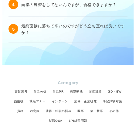
4
面接の練習をしてないんですが、合格できますか？
最終面接に落ちて辛いのですがどう立ち直れば良いです
5
か？
Category
書類選考
自己分析
自己PR
志望動機
面接対策
GD・GW
面接後
就活マナー
インターン
業界・企業研究
筆記試験対策
資格
内定後
就職・転職の悩み
既卒
第二新卒
その他
就活Q&A
SPI練習問題