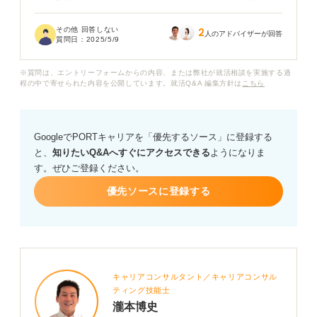
別な資格も持っていません。ただ「特になし」と書く
と、学習意欲がないように思われたり、選考で不利にな
その他 回答しない
2
ったりしないか不安です。
人のアドバイザーが回答
質問日：
2025/5/9
「特になし」と正直に書くのはありなのでしょうか？
※質問は、エントリーフォームからの内容、または弊社が就活相談を実施する過
程の中で寄せられた内容を公開しています。就活Q&A 編集方針は
こちら
GoogleでPORTキャリアを「優先するソース」に登録する
と、
知りたいQ&Aへすぐにアクセスできる
ようになりま
す。ぜひご登録ください。
優先ソースに登録する
キャリアコンサルタント／キャリアコンサル
ティング技能士
瀧本博史