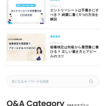
2026.7.1
エントリーシートは手書きにす
べき？ 綺麗に書く5つの方法を
解説
書類選考
2026.5.14
秘書検定は何級から履歴書に書
ける？ 正しい書き方とアピー
ルのコツ
Q&Aカテゴリー