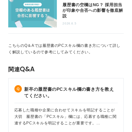
えません。
履歴書の空欄はNG？ 採用担当
が印象や合否への影響を徹底解
新卒採用の際はPCスキルの部分で「特になし」と書かれ
説
ていたからと言っても、高校で情報の授業が必修になる
2026.6.5
など、最低限PCに触れてきているという前提があるため
選考の際にPCスキルが決め手になる場面はあまり多くあ
りません。ただ、できる限り具体的にスキルを書いた方
が企業側の印象は良いです。
こちらのQ＆Aでは履歴書のPCスキル欄の書き方について詳し
く解説しているので参考にしてみてください。
0
Q&A
関連
新卒の履歴書のPCスキル欄の書き方を教え
てください。
応募した職種や企業に合わせてスキルを明記することが
大切 履歴書の「PCスキル」欄には、応募する職種に関
連するPCスキルを明記することが重要です。…