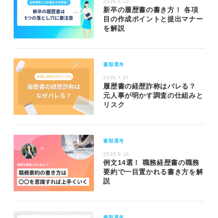
2026.6.12
新卒の履歴書の書き方！ 各項
目の作成ポイントと提出マナー
を解説
書類選考
2026.7.17
履歴書の経歴詐称はバレる？
元人事が明かす調査の仕組みと
リスク
書類選考
2026.6.16
例文14選！ 職務経歴書の職務
要約で一目置かれる書き方を解
説
書類選考