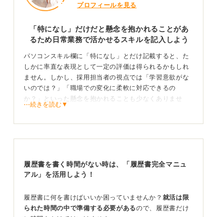
プロフィールを見る
「特になし」だけだと懸念を抱かれることがあ
るため日常業務で活かせるスキルを記入しよう
パソコンスキル欄に「特になし」とだけ記載すると、た
しかに率直な表現として一定の評価は得られるかもしれ
ません。しかし、採用担当者の視点では「学習意欲がな
いのでは？」「職場での変化に柔軟に対応できるの
か？」といった懸念を抱かれることも少なくありませ
⋯続きを読む▼
ん。
実際、ある事務職の採用現場では、基本的な表計算ソフ
トの操作が業務に欠かせないにもかかわらず、スキル欄
が空欄だった応募者は、他の候補者に比べて早い段階で
選考対象外となっていました。
履歴書を書く時間がない時は、「履歴書完全マニュ
アル」を活用しよう！
書類選考の通過率は一般的に30から50％程度とされてお
り、内容にアピールポイントが少ないとそれだけで印象
が埋もれてしまう可能性があります。
履歴書に何を書けばいいか困っていませんか？
就活は限
られた時間の中で準備する必要がある
ので、履歴書だけ
たとえ高度な技術を持っていなくても、「Wordで報告書