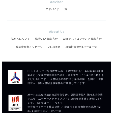
かります。 消し跡も極力残らないように丁寧に扱
Adviser
い、誤字脱字には注意が必要です。 どちらで作成し
アドバイザー一覧
ても、最後には必ず読み直してから提出すようにし
てくださいね。
About Us
私たちについて
就活Q&A 編集方針
Webテストコンテンツ 編集方針
編集責任者メッセージ
D&Iの推進
就活対策資料&ツール一覧