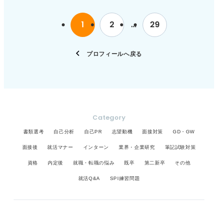
います。 逆にPowerPointやWordファイルのように
と良いです。 「今は苦労を感じないけれど大学1年
げない向上心」「多国籍メンバーとの協調性」「年
可変式のファイルで公開されている場合には、パソ
生のときには大変だった」「最終的には解決したけ
上の後輩の中のバイトリーダー」など、もう少し中
1
2
…
29
コンで入力したほうが適切ですね。 就職してからは
れど最初はどうして良いかわからなかった」と思う
身を聞いてみたいと思わせるような独自の言葉を入
圧倒的にパソコン操作の比率が高いため、企業とし
ことが見つかるのではないでしょうか。 当時がどう
れると良いですね。
てはパソコン入力での提出のほうがなじみがあり、
いう状況でそこから何を考え、どう行動し、結果ど
プロフィールへ戻る
手書きでないからと言って機械的な印象を与えるこ
うなったかという流れで経験をまとめると、苦労を
とはありません。 デザイン系の企業や老舗企業の場
克服した経験として伝えられます。 過去の苦労した
合には手書きのほうが好まれますが、それ以外はパ
経験を今にどう活かせているのかで締めくくる また
ソコンでの作成が主流だと言えます。 手書きでもパ
その経験から何を学んだか、学んだことを今はどう
ソコンでの作成でも丁寧さが大切 パソコンで作成す
活かしているかということまで現在進行形でESに書
る際には改行や改ページなどの校正に注意しましょ
くことで、一過性のものではなく、経験としてその
Category
う。 改行がなく長文が続くと読みづらいですし、不
後に活きていることもアピールできます。 過去の経
書類選考
自己分析
自己PR
志望動機
面接対策
GD・GW
自然なところでページが変わると、読みにくくなっ
験として伝えるだけでなく、今につなげる経験とし
てしまいます。効率が良いからこそ丁寧に読み手に
てまとめることを意識しましょう。
面接後
就活マナー
インターン
業界・企業研究
筆記試験対策
配慮できているか確認しながら作成しましょう。 手
資格
内定後
就職・転職の悩み
既卒
第二新卒
その他
書きの作成の場合は字の綺麗さよりも、時間をかけ
て制作したということがわかる丁寧さを意識してく
就活Q&A
SPI練習問題
ださい。 文字が綺麗なほうがもちろん印象は良いで
すが、文字に自信がなかったとしても、走り書きを
したのか丁寧に一文字一文字書いたのかはすぐにわ