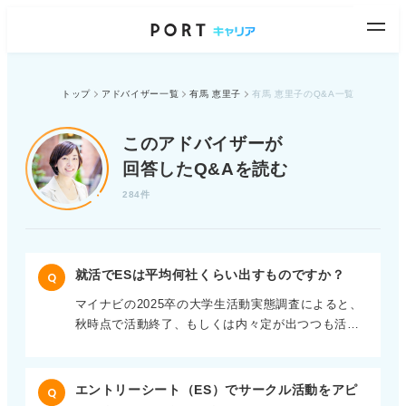
トップ
アドバイザー一覧
有馬 恵里子
有馬 恵里子のQ&A一覧
このアドバイザーが
回答したQ&Aを読む
284件
就活でESは平均何社くらい出すものですか？
Q
マイナビの2025卒の大学生活動実態調査によると、
秋時点で活動終了、もしくは内々定が出つつも活動
している学生は13～15社という結果が出ています。
まだ内々定がない学生は5社程度の選考受験数という
結果が出ています。 その結果からも、10～20社のエ
エントリーシート（ES）でサークル活動をアピ
Q
ントリーを進めることをおすすめします。 すでにイ