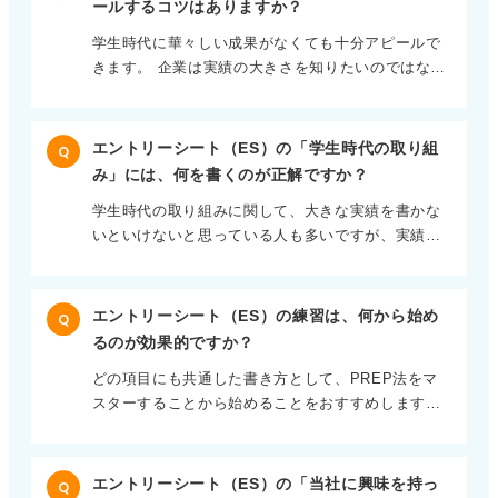
ールするコツはありますか？
ンターンシップにも参加して、志望企業がある程度
学生時代に華々しい成果がなくても十分アピールで
明確になっている場合には、10～15社程度のエント
きます。 企業は実績の大きさを知りたいのではな
リーで一つ一つの企業を大事に進めるのが良いで
く、あなたがどんな価値観でどういった行動をして
す。 働くイメージもあり、ゼロから始める学生と比
きたかを知ることで、企業とのマッチ度を見ていま
べると企業との接点も多いです。 厳選した企業か
す。 サークル活動について書きたいということなの
ら、自分の価値観によりマッチする企業を選んでい
エントリーシート（ES）の「学生時代の取り組
Q
で、サークル活動への思い入れが何かしらあるはず
きましょう。 状況に合わせたエントリー数で可能性
み」には、何を書くのが正解ですか？
です。 なぜサークル活動について書きたいのかを改
を拡大 逆にインターンはそこまで積極的ではなく、
学生時代の取り組みに関して、大きな実績を書かな
めて考えてみてください。 そのうえで活動の内容そ
ゼロからエントリーという場合には、15～20社と多
いといけないと思っている人も多いですが、実績や
のものではなく、活動のなかで特に力を入れていた
めに出すことをおすすめします。 多少興味がある程
経験の大きさは問題ではなく大事なのは、あなたが
ことや意識していたことを中心に書きましょう。 具
度の企業でも知識を増やす意味で応募を進めると、
どういう興味と思いを持って行動したかです。 アル
体的なエピソードを添えて働く姿をイメージさせよ
自分が知らない企業を知って興味を広げることがで
バイトやサークルのような日常の内容でも、まとめ
う 具体的に書くためには活動全体の話よりも、何か
きます。 自分の興味や方向性が定まってきたら、む
エントリーシート（ES）の練習は、何から始め
Q
かたによって十分評価されます。 エピソードに悩む
印象深いエピソードをピックアップして、それに対
やみに広げず深めることに意識を向けましょう。 た
るのが効果的ですか？
ようであれば、自分が一番時間を費やしたことや一
しての取り組みをまとめたほうが伝わりやすいかと
だ、選考に進んでいる企業が1社だけにならないよう
どの項目にも共通した書き方として、PREP法をマ
番お金を費やしたことにフォーカスするのもおすす
思います。 たとえばサークルで文化祭に出ることを
に、1社不合格になったらまた別の企業のエントリー
スターすることから始めることをおすすめします。
めです。 意外と無意識な人も多いのですが、時間や
目標にメンバーを鼓舞した経験があるなら、周りと
を進めるという形で、常に複数比較できる状態を維
まず項目に対しての結論を一言で書きます。 次にな
お金を費やしたことは、自分の意識が向いているこ
の連携や目標達成という視点でまとめることができ
持してください。
ぜそう言えるか根拠を書き、根拠を裏付ける具体的
とを示しています。 エピソードが見つかったら、ど
ます。 どのような状況でどう考え、どう行動してど
なエピソードを書き、最後に結論に改めて触れてま
ういう状況でどんな課題意識を持ち、どう行動して
んな結果になったかという流れで書くと説得力が増
エントリーシート（ES）の「当社に興味を持っ
Q