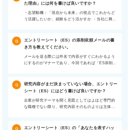
とめます。 この書き方を自己PRや志望動機など項目
どんな結果が出たかの順番で書きましょう。 日常の
します。 役職に就いていなくとも、メンバーのなか
た理由」には何を書けば良いですか？
にわけて実践することで、話のまとめ方が鍛えられ
経験を深掘りして自分らしいエピソードを形にしよ
での立ち位置やほかのメンバーとのかかわり方を具
・志望動機：「現在から未来」の視点でこれからど
ます。 ガクチカの内容によってはSTAR法もおすす
う たとえば資格の勉強であれば、社会に出てから必
体的に伝えることで、企業はあなたが何を大事に過
う活躍したいか、経験をどう活かすか ・当社に興味
め より詳細なエピソードの説明が必要となるガクチ
要だと思ったので毎日通学の電車の中で時間をと
ごしているかがイメージできます。
を持った理由：「過去から現在」の視点でこれから
カや、苦労したことなどの項目に関しては、STAR法
り、夜に過去問を解くことを3カ月続け、無事合格し
どう活躍したいか、経験をどう活かすか 何をきっか
の書き方も有効です。 伝えたいエピソードを選び、
たという流れでまとめます。 もしまだ結果が出てい
けに知ったのか、あなたと企業がどの点で合致して
どういう状況で何を課題と感じ、どう行動してどう
ないようであれば、現在進行形で取り組んでいると
エントリーシート（ES）の添削依頼メールの書
Q
いるのかという興味の源泉を伝える点で異なりま
いう結果になったかという流れでいくつかまとめて
いう伝え方でも問題ありません。 企業はこの質問か
き方を教えてください。
す。 そういう意味では、企業のHPだけにとどまらな
おきましょう。 PREP法もSTAR法も、どちらも200
ら、あなたが何に興味を持っているかを見ていま
メールを送る際には件名で内容がすぐにわかるよう
いはずです。 会社説明会やOB訪問、さらにはもっ
～300字でまとめるとおさまりが良いです。 数字や
す。 ほかの学生と同じ内容であっても、視点や行動
にするのがマナーであり、今回であれば「ES添削の
ともっと前の段階として、企業の商品のヘビーユー
第三者の視点を加えて説得力を高めよう 一通り書け
そのものがあなた独自のものであり、企業が大事に
ご依頼（大学名・学部・名前）」とするのが一般的
ザーであるなど、あなたの原体験を振り返りましょ
たら数字や客観的な指標で具体性を上げられない
している価値観や方向性と乖離がなければ、好意的
かと思います。 始めに時候の挨拶はいらないので、
う。 企業は単に何をきっかけに知ったかを知りたい
か、説得力が上がらないかをチェックして補強しま
にとらえてくれるはずです。
宛先の後にまずは名乗り、ESエントリーシートの添
だけではないので、原体験を振り返ったうえで、そ
す。 批判的な視点で「本当にそういえるのか？」
研究内容がまだ決まっていない場合、エントリー
Q
削をお願いしたいととすぐに本題に入りましょう。
のきっかけで何を感じたかまでまとめる必要があり
「ほかの企業でもいえるのではないか？」など突っ
シート（ES）にはどう書けば良いですか？
もし誰かからの紹介で連絡をしている場合には「〇
ます。 体験して感じたことや思ったことをリアルに
込んでみると内容が深まると思います。 自分一人で
企業が研究テーマを聞く意図としてはよほど専門的
〇さんからの紹介でご連絡しました」と入れると話
振り返ることで差別化が図れる たとえばその企業の
気づけない場合には、第三者に見てもらうのも良い
な職種でない限り、研究内容そのものよりは主体的
が伝わりやすくなります。 これまで添削をおこなっ
商品を数年前から使い続けていたのであれば、使い
ですね。
に学んでいるかどうか、自分が取り組んでいること
た人で、「ご確認ください」の一言だけで添付ファ
勝手の良さとデザイン性に魅力を感じて、ユーザー
に責任を持っているかどうかを知るためです。 研究
イルを送ってくる人がいますが、唐突すぎるので避
に長く愛される商品を作りたいと思った、というこ
内容が定まっていなくても、自分が取り組んでいる
けましょう。 簡潔さが重要とはいえ、依頼をするう
ともいえるかもしれません。 あるいは、企業説明会
エントリーシート（ES）の「あなたを表すハッ
Q