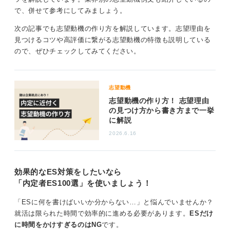
して、企業の商品のヘビーユーザーであるなど、あなた
で、併せて参考にしてみましょう。
の原体験を振り返りましょう。
次の記事でも志望動機の作り方を解説しています。志望理由を
企業は単に何をきっかけに知ったかを知りたいだけでは
見つけるコツや高評価に繋がる志望動機の特徴も説明している
ないので、原体験を振り返ったうえで、そのきっかけで
ので、ぜひチェックしてみてください。
何を感じたかまでまとめる必要があります。
体験して感じたことや思ったことをリアルに振り返
志望動機
ることで差別化が図れる
志望動機の作り方！ 志望理由
の見つけ方から書き方まで一挙
に解説
たとえばその企業の商品を数年前から使い続けていたの
であれば、使い勝手の良さとデザイン性に魅力を感じ
2026.6.16
て、ユーザーに長く愛される商品を作りたいと思った、
ということもいえるかもしれません。
効果的なES対策をしたいなら
あるいは、企業説明会で熱意ある先輩社員の話に魅せら
「内定者ES100選」を使いましょう！
れたのであれば、その先輩が話していた具体的な話に触
れるのもひとつです。
「ESに何を書けばいいか分からない…」と悩んでいませんか？
HPの字面ではなく、あなた自身が体験して感じたことそ
就活は限られた時間で効率的に進める必要があります。
ESだけ
のものを書くことで、ほかの学生とは十分に差別化でき
に時間をかけすぎるのはNG
です。