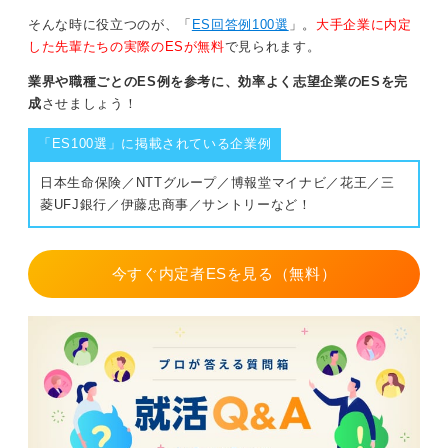
ます。
そんな時に役立つのが、「
ES回答例100選
」。
大手企業に内定
した先輩たちの実際のESが無料
で見られます。
0
業界や職種ごとのES例を参考に、効率よく志望企業のESを完
成
させましょう！
「ES100選」に掲載されている企業例
日本生命保険／NTTグループ／博報堂マイナビ／花王／三
菱UFJ銀行／伊藤忠商事／サントリーなど！
今すぐ内定者ESを見る（無料）