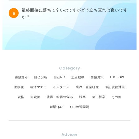
最終面接に落ちて辛いのですがどう立ち直れば良いです
5
か？
Category
書類選考
自己分析
自己PR
志望動機
面接対策
GD・GW
面接後
就活マナー
インターン
業界・企業研究
筆記試験対策
資格
内定後
就職・転職の悩み
既卒
第二新卒
その他
就活Q&A
SPI練習問題
Adviser