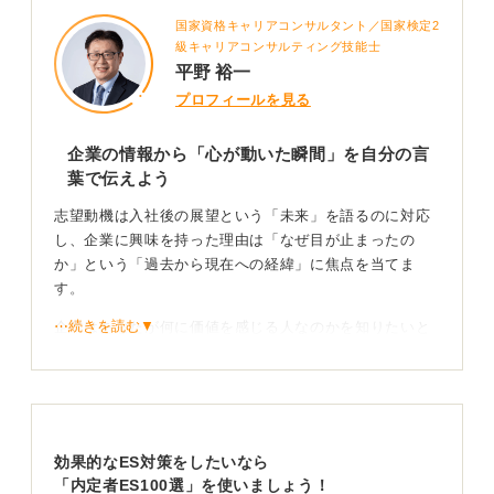
国家資格キャリアコンサルタント／国家検定2
級キャリアコンサルティング技能士
平野 裕一
プロフィールを見る
企業の情報から「心が動いた瞬間」を自分の言
葉で伝えよう
志望動機は入社後の展望という「未来」を語るのに対応
し、企業に興味を持った理由は「なぜ目が止まったの
か」という「過去から現在への経緯」に焦点を当てま
す。
⋯続きを読む▼
企業はあなたが何に価値を感じる人なのかを知りたいと
考えています。
人事の視点からすると、情報の正確さよりも、あなたの
価値観と自社の接点がどこにあるかというマッチングの
根拠を評価しています。
効果的なES対策をしたいなら
「内定者ES100選」を使いましょう！
HPの要約はNG！ 独自の原体験を重ねて説得力を格