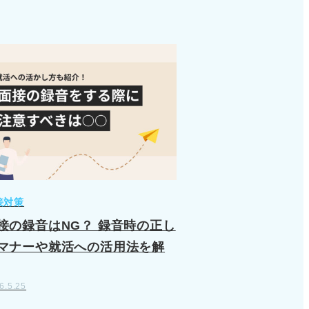
接対策
接の録音はNG？ 録音時の正し
マナーや就活への活用法を解
6.5.25