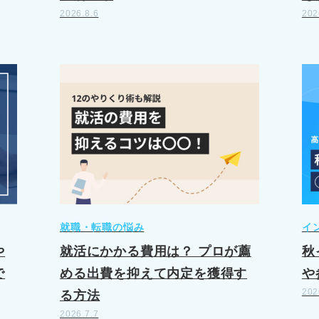
2026.8.6
202
就職・転職の悩み
イ
や
就活にかかる費用は？ プロが薦
秋
で
める出費を抑えて内定を獲得す
や
202
る方法
2026.7.7