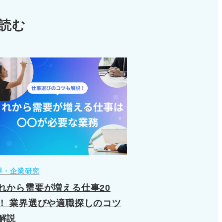
読む
界・企業研究
れから需要が増える仕事20
！ 業界選びや適職探しのコツ
解説