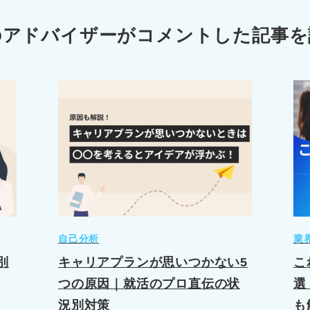
のアドバイザーが
コメントした記事を
自己分析
業
別
キャリアプランが思いつかない5
こ
つの原因｜就活のプロ直伝の状
選
況別対策
も