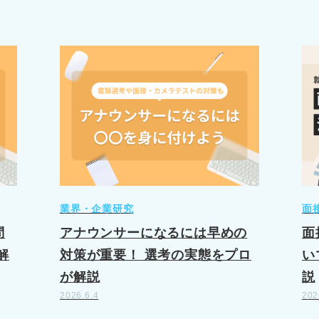
業界・企業研究
面
問
アナウンサーになるには早めの
面
解
対策が重要！ 選考の実態をプロ
い
が解説
説
2026.6.4
202