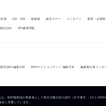
接対策
GD・GW
面接後
就活マナー
インターン
業界・企業研
就活Q&A
SPI練習問題
就活Q&A 編集方針
Webテストコンテンツ 編集方針
編集責任者メッセ