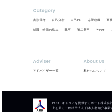
Category
書類選考
自己分析
自己PR
志望動機
面
就職・転職の悩み
既卒
第二新卒
その他
Adviser
About Us
アドバイザー一覧
私たちについて