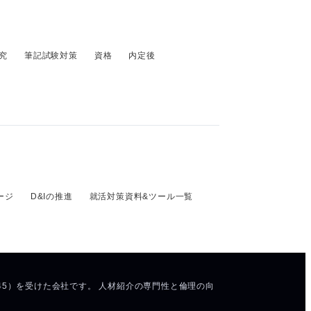
究
筆記試験対策
資格
内定後
ージ
D&Iの推進
就活対策資料&ツール一覧