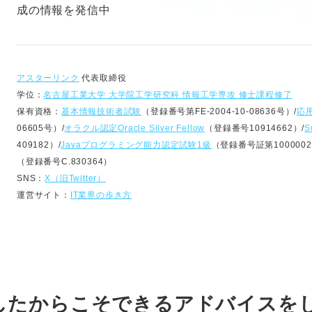
成の情報を発信中
アスターリンク
代表取締役
学位：
名古屋工業大学 大学院工学研究科 情報工学専攻 修士課程修了
保有資格：
基本情報技術者試験
（登録番号第FE-2004-10-08636号）/
応
06605号）/
オラクル認定Oracle Silver Fellow
（登録番号10914662）/
S
409182）/
Javaプログラミング能力認定試験1級
（登録番号証第1000002
（登録番号C.830364）
SNS：
X（旧Twitter）
運営サイト：
IT業界の歩き方
したからこそできるアドバイスを