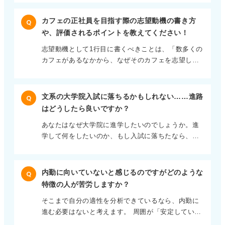
模な組織は福利厚生や教育制度などの体制が整って
おり、経営も安定していることが多いです。そうい
カフェの正社員を目指す際の志望動機の書き方
Q
った意味では、安心して働けます。収入も高めで安
や、評価されるポイントを教えてください！
定している場合が多いです。 一方、中小ではそうし
志望動機として1行目に書くべきことは、「数多くの
た体制が比較的整っていない場合が多くあります。
カフェがあるなかから、なぜそのカフェを志望した
また、大手は事業所を多く所有し、それぞれを統括
のか」「どうしてそのカフェでないといけないの
していかなければならないため、マネージャー職も
か」という内容です。 それぞれのカフェには、サー
多くの人数が必要です。 そのため、各所への配置換
ビスや接客、提供しているメニュー、経営方針、コ
えや、現場からリーダー職・マネージャー職への昇
文系の大学院入試に落ちるかもしれない……進路
Q
ンセプト、店舗デザイン、スタッフの質など、競合
格もあるものの、自分の意志だけで決められること
はどうしたら良いですか？
と差別化されているポイントがあります。 そのなか
はありません。 正社員である以上、組織の発展のた
あなたはなぜ大学院に進学したいのでしょうか。進
であなたが魅力的だと思ったポイントを挙げ、「自
めなら転勤や昇進を受け入れ、自分のポジションを
学して何をしたいのか、もし入試に落ちたなら、も
分もその一員に加わりたい」「お客様に唯一のサー
変えながら対応していかなければならない場面が出
う一度挑戦して大学院に行きたいほどやりたいこと
ビスを届ける仲間に加わりたい」という想いを伝え
てきます。 また、多くの方が業務を分担して進めて
があるのかを明確にする必要があります。 まず、食
ましょう。 そして、自分にはそのために培った経験
いくため、一人が受け持つ職務範囲が限られること
事が通らないほどの不安は、落ちたらやりたい研究
や知識があり、これから成長してカフェの発展に貢
が多いです。そのために「一つのコマのようだ」と
内勤に向いていないと感じるのですがどのような
Q
ができなくなることへの不安なのか、落ちたら就職
献する努力を惜しまないことなど、カフェにとって
評されることもありますが、職務をきちんとこなし
特徴の人が苦労しますか？
活動もうまくいかず路頭に迷うことへの心配なのか
のメリットをアピールします。 さらに、そのカフェ
ていけば、着実なキャリアアップにつながっていき
そこまで自分の適性を分析できているなら、内勤に
を切り分けましょう。 進学でも就職でも良いから安
のビジョンに合わせて、将来の展望を語りましょ
ます。 中小ではさまざまな仕事を経験できる！ 自分
進む必要はないと考えます。 周囲が「安定している
心して進める道を決めたいということなら、試験対
う。 たとえば、海外進出を目指す企業であれば「将
の価値観で判断しよう 一方、中小のほうが業務の責
から事務が良い」と言っても、本当に事務が安定し
策をしながら就職活動も進めるしかありません。 将