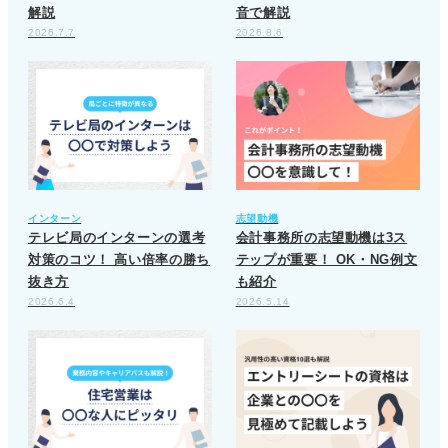
解説
音で解説
2026.7.7
2026.8.6
インターン
志望動機
テレビ局のインターンの選考
会計事務所の志望動機は3ス
対策のコツ！ 高い倍率の勝ち
テップが重要！ OK・NG例文
抜き方
も紹介
2026.6.4
2026.5.14