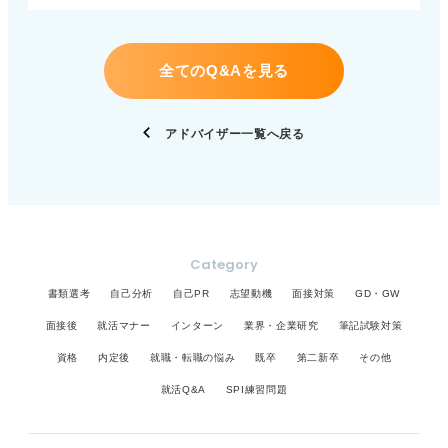
来はこのカフェの企画運営を担える人材となって、
任範囲や指示系統が曖昧である分、職務責任の線引
た仕事とは言い切れません。今やソフトやAI（人工
来の目標が決まればするべき決断も見えてくる も
海外展開も視野に入れられるよう貢献していきた
きも曖昧になりがちです。うまくいっているときは
知能）が事務の仕事を自動化しています。今後それ
し、試験の結果がわかってから就活をしたいなら、
い」と語ると大きなアピールとなります。 カフェの
良いですが、問題が大きくなると経営に直結する場
がもっと進むと、事務職は今ほど必要なくなるかも
そこからできることをするべきです。就職活動をす
特色と大変さを理解して熱意を示せるかがカギ カフ
全てのQ&Aを見る
合もあります。 しかし、一人が受け持つ職務範囲が
しれません。 ただし、事務のなかでも、労務・人
る、もう一度大学院に挑戦する、1年就職浪人をする
ェは見かけ以上に大変な仕事であることは間違いあ
広く、早くからさまざまな仕事を経験させてもらえ
事・採用など人を対象にする分野や、財務のような
などの道が考えられます。 それをどうしたいのか
りません。サービス業ですから、人が休日や仕事帰
ることをメリットだと考える見方もあります。幅広
分析・判断が必要な分野、企画や広報などは自動化
は、最初の質問の答え次第です。あなたが今後何を
りに立ち寄る場所や時間に働くことになります。 人
アドバイザー一覧へ戻る
いスキルを身に付け、転職によってキャリアアップ
できないことが多いため、話は別です。 しかし、そ
したいのか、何をして生きていきたいのかが決まら
が休んでいるときに働く仕事、つまりホテルや観
を図ることも可能です。 どちらが良いかは自分の適
ういった仕事は「内勤」のイメージとは違うことも
ないと、これからの進路も決まりません。 まずは
光、飲食などの楽しみを提供する仕事には、それな
性と照らし合わせて考えるしかありません。また、
多く、外回りをすることもあります。もしかした
「将来何をしたいのか」という問いに答えを出して
りの大変さがあります。 しかし、これらの仕事は、
グループ内での異動がキャリアアップの必須条件か
ら、そのような分野なら逆に適性があるかもしれま
みてください。
自分が提供したサービスを喜んでくれる姿が実際に
どうかは、その病院や施設によります。 いずれにし
せん。 体を動かす仕事を選んでみよう 内勤の仕事に
見られ、大きなやりがいや喜びが得られる仕事で
ても、あなた自身がこの先どのような存在として医
向いていない人の特徴を知るよりも、あなたの特徴
Category
す。 「この素晴らしいカフェで、その大きなやりが
療に貢献していきたいのか、それを明確にすること
が「体を動かす仕事に充実感を感じる」という点に
いと喜びを味わいたい。そのために私は最大限の努
が重要です。その目的のためにどのような経験が必
書類選考
自己分析
自己PR
志望動機
面接対策
GD・GW
あるなら、それがあなたに向いているということで
力をする」と断言してください。そのために何がで
要か、自分をどのような環境に置くべきか、客観的
す。 それだけ理解していれば十分です。その感覚を
面接後
就活マナー
インターン
業界・企業研究
筆記試験対策
きるかを伝えるのです。 まずはこの決意を伝えられ
に自分を見つめて判断してみてください。
信じて進んでいってください。
るカフェを選んでください。すべてはそこからで
資格
内定後
就職・転職の悩み
既卒
第二新卒
その他
す。そこが決まらなければ、志望動機は完成しませ
就活Q&A
SPI練習問題
ん。