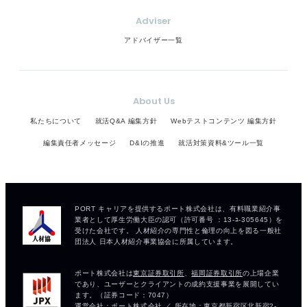
Adviser
アドバイザー一覧
About Us
私たちについて
就活Q&A 編集方針
Webテストコンテンツ 編集方針
編集責任者メッセージ
D&Iの推進
就活対策資料&ツール一覧