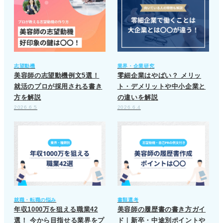
志望動機
業界・企業研究
美容師の志望動機例文5選！
零細企業はやばい？ メリッ
就活のプロが採用される書き
ト・デメリットや中小企業と
方を解説
の違いを解説
2026.6.5
2026.6.4
就職・転職の悩み
書類選考
年収1000万を狙える職業42
美容師の履歴書の書き方ガイ
選！ 今から目指せる業界をプ
ド｜新卒・中途別ポイントや