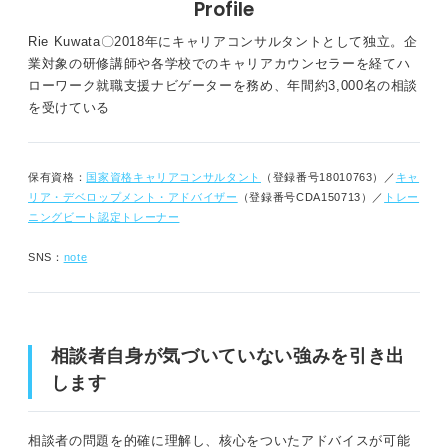
Profile
Rie Kuwata〇2018年にキャリアコンサルタントとして独立。企
業対象の研修講師や各学校でのキャリアカウンセラーを経てハ
ローワーク就職支援ナビゲーターを務め、年間約3,000名の相談
を受けている
保有資格：
国家資格キャリアコンサルタント
（登録番号18010763）／
キャ
リア・デベロップメント・アドバイザー
（登録番号CDA150713）／
トレー
ニングビート認定トレーナー
SNS：
note
相談者自身が気づいていない強みを引き出
します
相談者の問題を的確に理解し、核心をついたアドバイスが可能