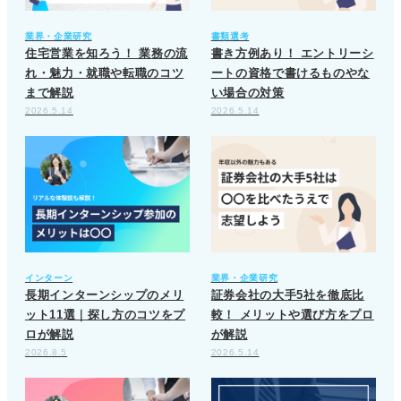
業界・企業研究
書類選考
住宅営業を知ろう！ 業務の流
書き方例あり！ エントリーシ
れ・魅力・就職や転職のコツ
ートの資格で書けるものやな
まで解説
い場合の対策
2026.5.14
2026.5.14
インターン
業界・企業研究
長期インターンシップのメリ
証券会社の大手5社を徹底比
ット11選｜探し方のコツをプ
較！ メリットや選び方をプロ
ロが解説
が解説
2026.8.5
2026.5.14