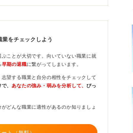
と不安になりますが、即不採用のサインと断
がなければ企業に聞こう
職業をチェックしよう
（就業時間、残業見込み、時給・月給換算、
定基準）を整理し、就業可能日や希望時給レ
選ぶことが大切です。向いていない職業に就
モで可視化しておくと、オファー時の対応が
ら
早期の退職
に繋がってしまいます。
、志望する職業と自分の相性をチェックして
派遣会社の担当者に選考状況の確認と、相手
けで、
あなたの強み・弱みを分析して、
ぴっ
を丁寧に問い合わせます。
を冒頭に置き、結果連絡の目安、もし追加情
分がどんな職業に適性があるのか知りましょ
否など）が判断に有用であれば共有したい旨
フォローとして受け取られます。
タート（無料）