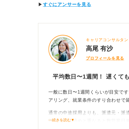
▶
すぐにアンサーを見る
キャリアコンサルタン
高尾 有沙
プロフィールを見る
平均数日〜1週間！ 遅くて
一般に数日〜1週間くらいが目安で
アリング、就業条件のすり合わせで
通常の中途採用よりも、派遣元・派
⋯続きを読む▼
祝日や月末締めと重なると数営業日