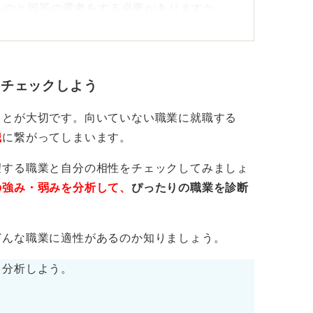
るのと同等の選考をする必要がありますか
しょう。
かどうかでも事情は変わってきます。ここは
ていても仕方ありません。
をチェックしよう
社や担当者に聞いてみよう
ことが大切です。向いていない職業に就職する
職
に繋がってしまいます。
で一般的にどのくらい日数がかかるかはわか
望する職業と自分の相性をチェックしてみましょ
の強み・弱みを分析して、
ぴったりの職業を診断
われたことでもあるので、まずは派遣会社の
か。
どんな職業に適性があるのか知りましょう。
が間に入っている点が紹介派遣の良さでもあ
を分析しよう。
てみるのが良いでしょう。