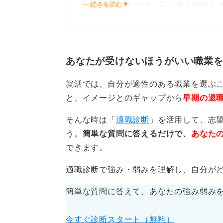
⋯続きを読む▼
企業側からすれば、正社員を採用す
ら、しっかり検討することになるで
同時に選考している人がほかにいる
相手の事情がわからないままで焦っ
あなたが受けないほうがいい職業
予定日を過ぎていれば派遣会
就活では、自分が適性のある職業を選ぶ
と、イメージとのギャップから
早期の退
また、企業によって状況が変わるの
そんな時は「
適職診断
」を活用して、志
りません。
う。
簡単な質問に答えるだけで、
あなた
しかし「数日中に連絡します」と言
できます。
担当に尋ねてみてはいかがでしょう
適職診断で強み・弱みを理解し、自分が
このようなときに第三者の派遣会社
簡単な質問に答えて、あなたの強み弱み
ります。そこは上手く担当者を頼っ
今すぐ診断スタート（無料）