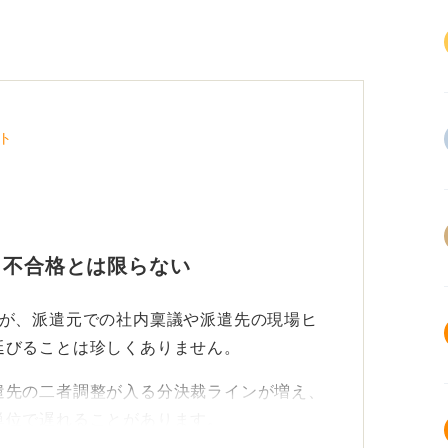
ト
も不合格とは限らない
すが、派遣元での社内稟議や派遣先の現場ヒ
延びることは珍しくありません。
遣先の二者調整が入る分決裁ラインが増え、
単位で遅れることがあります。