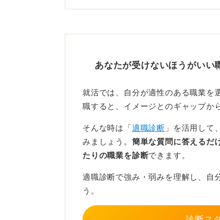
手ごたえがあったのに連絡が来ない
ずる必要はありません。
労働条件を確認する！ 連絡
あなたが受けないほうがいい
結果待ちの間は、応募先の就業条件
交通費、更新有無、直接雇用化の判
就活では、自分が適性のある職業を
ンジなど「即答が必要な項目」をメ
職すると、イメージとのギャップか
速くなります。
そんな時は「
適職診断
」を活用して
連絡予定を2〜3営業日超過したら、
みましょう。
簡単な質問に答えるだ
の判断に資する追加情報の提供可否
たりの職業を診断
できます。
文面は簡潔に、面接日・職種・氏名
適職診断で強み・弱みを理解し、自
報（就業開始可能日・シフト制の可
う。
を伝えると、督促ではなく協力的な
診断ス