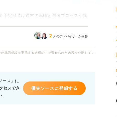
介予定派遣は通常の転職と選考プロセスが異
のかがわからず、気になってしまいます。
2
人のアドバイザーが回答
絡します」と言われたものの、すでに数日経
のか、それとも派遣会社に問い合わせるべき
社が就活相談を実施する過程の中で寄せられた内容を公開してい
一般的にどのくらいの日数がかかるものなの
るソース」に
優先ソースに登録する
クセスでき
結果が遅れている場合に、どうすれば良いか
い。