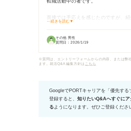
転職活動中の者です。
面接では手応えを感じたのですが、紹
⋯続きを読む▼
なると聞き、合否の結果がいつ頃出る
その他 男性
派遣会社の担当者からは「数日中に連
質問日：
2026/1/19
っていて、このまま待っていても良い
か迷っています。
※質問は、エントリーフォームからの内容、または弊
ます。就活Q&A 編集方針は
こちら
面接後の紹介予定派遣の合否連絡は、
でしょうか？
GoogleでPORTキャリアを「優先す
登録すると、
知りたいQ&Aへすぐにア
また、結果を待つ間の心構えや、もし
る
ようになります。ぜひご登録くださ
アドバイスをいただきたいです。