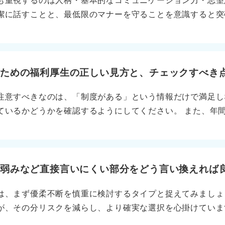
も重視するのは人柄・基本的なコミュニケーション力・志望
いると感じました」と説得力のある志望動機を作れます。 
潔に話すことと、最低限のマナーを守ることを意識すると突
いた業界再編に、御社はどう対応されていますか？ 」と問い
指す場ではなく、社会人としての基本を押さえることが何よ
戦略が見える決算記事や、強みがわかる新サービスの記事を
身に付けよう 具体的に意識すべきこととして、まずは結論
とで、業界全体の課題やトレンドを掴むことも可能です。
は〇〇です。 その理由は……」と最初に要点を伝えることで
や志望動機を1分以内で話せるように、簡潔にまとめる練習を
いための福利厚生の正しい見方と、チェックすべき
し高めの声を意識し、面接官の目を見てハキハキと話すこと
注意すべきなのは、「制度がある」という情報だけで満足し
ナーができているだけでも高評価につながる 身だしなみや
ているかどうかを確認するようにしてください。 また、年
なうだけでも、評価は大きく変わります。 最後に、「御社
的な数字に注目することも大切です。 説明会やOB・OG訪
逆質問を準備しておくと、企業理解を深める姿勢が伝わり好
態を知ることが、入社後のミスマッチを防ぐ鍵となります。
体的な評価ポイントとして、まずは住宅手当や家賃補助が挙
る場合があるため、支給方法や期間制限の有無をしっかり確
や弱みなど直接言いにくい部分をどう言い換えれば
制度です。 年間休日が120日以上あるか、完全週休二日制
は、まず優柔不断を慎重に検討するタイプと捉えてみましょ
三つ目は育休や産休の実績です。制度の有無だけでなく、男
が、その分リスクを減らし、より確実な選択を心掛けていま
どうなっているかも重要な判断材料です。 そのほかにも、
た、心配性は事前準備を怠らないタイプと言い換えることが
連のサポートや自己啓発支援の有無をチェックしたりするこ