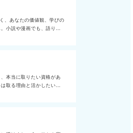
したい気持ちはあります。た
思うので、そうした経験も積
く、あなたの価値観、学びの
応する覚悟はあります。もし
ん。小説や漫画でも、語り方
ると考えています。」 伝え
されたときに答えに詰まるの
だけだと無難すぎて個性が出
連づけられると強いです。た
前提にしつつ、希望を誠実に
意識すると良いでしょう。
好印象 面接官は勤務地にこ
な分野に関心を持ち、どう学
す。希望を隠す必要はなく、
うとしているか ・自己表現
り、本当に取りたい資格があ
た学びを、今後どう活かすか
格は取る理由と活かしたい気
、以下の3点を意識してくださ
のか」「それを取ってどう仕
：主人公が困難に挑む姿勢に
おすすめの資格としては、ど
を恐れずに取り組む姿勢が大
げられます。
以下のポイントを押さえた回
強みや志望動機にリンクさせ