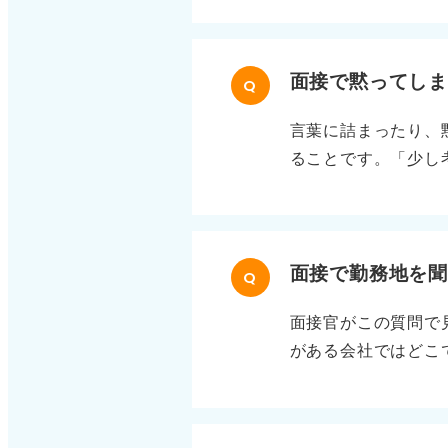
い分、事前に確認や
能力のアピールにな
精度を高めることが
面接で黙ってし
Q
込み思案な性格も周
言葉に詰まったり、
てから行動するので
ることです。「少し
きさをアピールしよ
に変えましょう。1
断」ではなく「慎重
す。「先ほどの質問
「慎重すぎる面があ
効となります。 三
ださい。 最後に、
静さを印象付けられ
面接で勤務地を
と言い換えるように
Q
るかですが、短い沈
さの両方を面接官に
面接官がこの質問で
います。 印象が悪
がある会社ではどこ
いと準備不足、自信
こだわりすぎると「
ます。一度の沈黙で
観やライフプランで
と思い込むと次の面
合わす意向と自分の