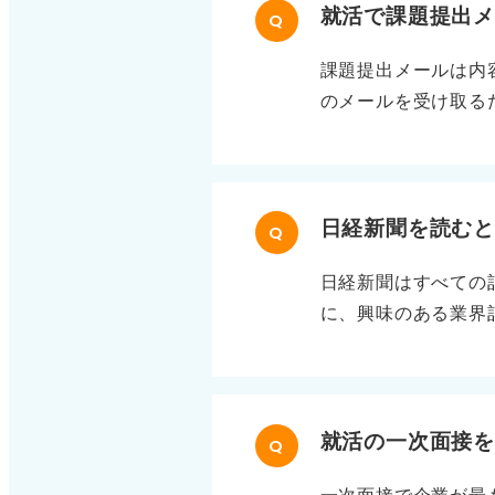
就活で課題提出
Q
課題提出メールは内
のメールを受け取る
が、「大学名＿氏名
文字化けを防ぐため
切りや指定を明示し
かれないよう5MB
日経新聞を読む
Q
ファイルがある場合
日経新聞はすべての
学・氏名）」と明記
に、興味のある業界
ている旨を一言添え
ば、面接で今注目さ
よろしくお願いいた
比較や新サービスの
てください。
そう 面接での活か
タル戦略を強化して
就活の一次面接
Q
事実に自分の視点を