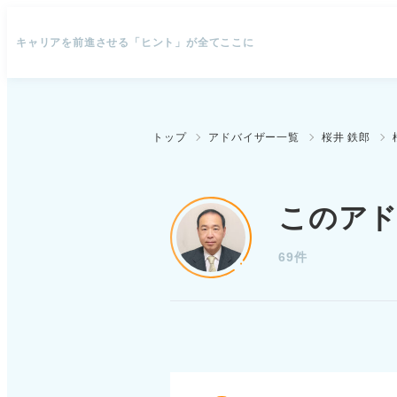
キャリアを前進させる「ヒント」が全てここに
トップ
アドバイザー一覧
桜井 鉄郎
このア
69件