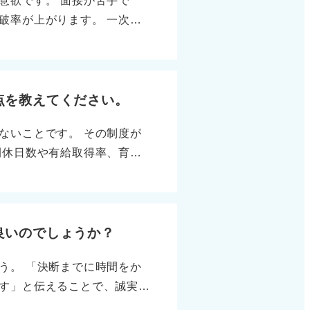
意欲です。 面接が苦手で
また、逆質問において「最近
破率が上がります。 一次面
かけるのも効果的です。 企
りも大切です。 ハキハキと
重点的に活用しましょう。コ
から話す習慣を身に付けまし
、話の軸がぶれなくなりま
しておきましょう。 さら
点を教えてください。
で明るい印象を残せます。
ないことです。 その制度が
挨拶、敬語といった最低限の
間休日数や有給取得率、育休
で活躍している若手社員の特
問を通じて、募集要項に書か
印象につながります。
 自分にとって大切な条件を
げられます。支給条件が勤務
認しておきましょう。 二つ
良いのでしょうか？
かによって、実際の休み方が大
う。 「決断までに時間をか
女ともに取得実績があるか、
す」と伝えることで、誠実さ
長期的な視点で退職金制度を
可能です。「不安を感じやす
とをおすすめします。