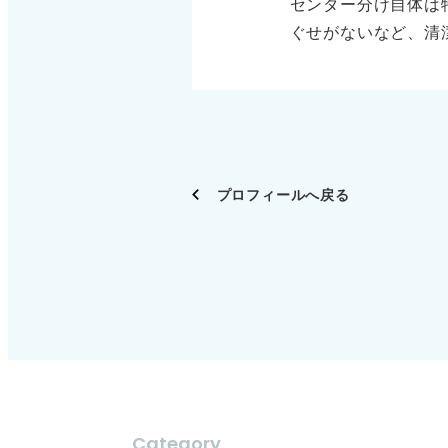
センター分け自体は
ぐせがないなど、清
げよう 清潔感の有
ブラシが入っていて
プロフィールへ戻る
Category