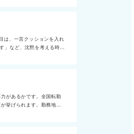
」と説明すれば、リスク管理
部まで気になるため、仕事の
足するのが良いです。 引っ
るよりも、まず周囲を観察し
点目は、一言クッションを入れ
。 改善の姿勢を見せて前向
す」など、沈黙を考える時間
避けることです。「優柔不
、答え直しを恐れないことで
姿勢を示すことも重要です。
後から整理して伝えるのも有
す」といった一言を添えてく
より、ゆっくり話すほうが冷
性」を「リスク管理が得意」
う 面接官が沈黙をどう見てい
言い換えると正直さと前向き
即答は浅いと感じる面接官も
応力があるかです。全国転勤
何を考えているのか伝わらな
度が挙げられます。勤務地に
誠実さと冷静さを重視してい
す。 三つ目に、本人の価値
評価されます。 沈黙＝失敗
るということです。 企業に
とらえるのが大切ですよ。
す。 まずは、柔軟性＋希望