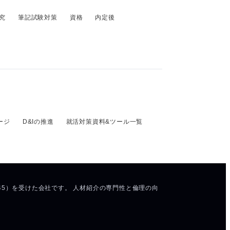
究
筆記試験対策
資格
内定後
ージ
D&Iの推進
就活対策資料&ツール一覧