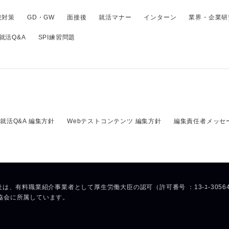
接対策
GD・GW
面接後
就活マナー
インターン
業界・企業研
就活Q&A
SPI練習問題
就活Q&A 編集方針
Webテストコンテンツ 編集方針
編集責任者メッセ