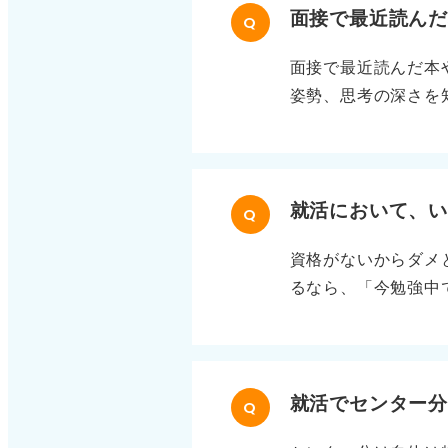
を伝える型です。 
面接で最近読ん
Q
だ、生まれ育った地
面接で最近読んだ本
んでみたいです。」
姿勢、思考の深さを
可能であれば、地元
次第で十分にアピー
る際のポイントとし
なら、自分が本当に
ない ・「地元希望
とえばチームワーク
伝えるのが最適解 
面接官が知りたいポ
就活において、
だわりすぎないかを
Q
び取ろうとしている
柔軟性＋前向きな理
資格がないからダメ
力：限られた時間で
るなら、「今勉強中
3段落で構成！ 学
持ちを伝えることが
い。 ①本の紹介：
事に活かしたいか」
感銘を受けました」
の業種でも役立つ簿
切だと感じました。
就活でセンター
答を心掛けましょう
Q
ると効果的 ・正直