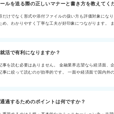
メールを送る際の正しいマナーと書き方を教えてく
容だけでなく形式や添付ファイルの扱い方も評価対象になり
ため、わかりやすく丁寧な工夫が好印象につながります。 
＿課題名．pdf」のように、誰の何の書類かが一目でわかる
に半角英数字を使い、スペースの代わりにアンダーバーを用
た本文にすることで安心感を残す 添付ファイルの容量につ
以下を目安にしてください。画像や図表がある場合は必要十
と就活で有利になりますか？
は一つにまとめるのが親切です。 提出メールを書く際は、
記事を読む必要はありません。 金融業界志望なら経済面、
し、本文は宛名、挨拶、提出内容の順に進めます。 本文中
記事に絞って読むのが効率的です。 一面や経済面で国内外
ると、採用担当者に安心感をもたらします。 最後は「お忙
れているテーマに触れることができます。 特に企業面や業
します」といった結びの言葉で締め、大学名や連絡先を記し
動向を理解するのに役立ちます。 記事の要点と自分の意見
し方として、記事の要点に自分の意見を加える練習をしましょ
いますが、私は金融業界においてIT活用が競争力の鍵にな
を通過するためのポイントは何ですか？
添えてください。 さらに、その情報を志望企業と関連付け