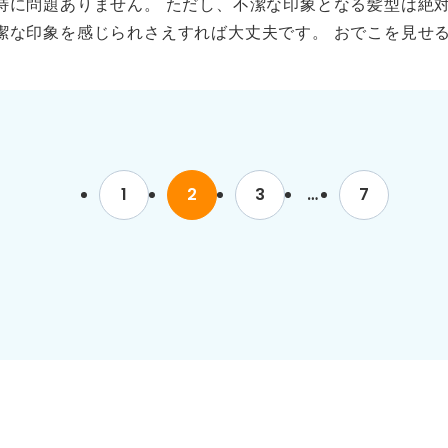
特に問題ありません。 ただし、不潔な印象となる髪型は絶
潔な印象を感じられさえすれば大丈夫です。 おでこを見せ
る髪型というのは、おでこが見えているほうがより良い印象と
、見苦しくないようであれば問題ありません。爽やかな印象
1
2
3
…
7