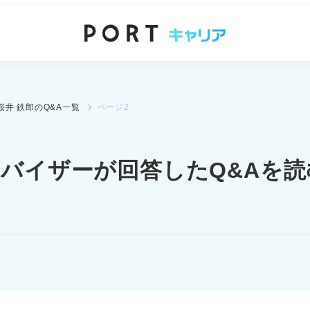
桜井 鉄郎のQ&A一覧
ページ2
ドバイザーが
回答したQ&Aを読