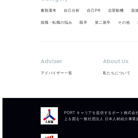
書類選考
自己分析
自己PR
志望動機
面
就職・転職の悩み
既卒
第二新卒
その他
Adviser
About Us
アドバイザー一覧
私たちについて