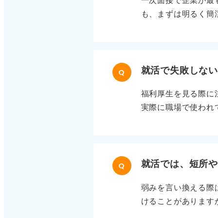
一次面接で企業が最
界の潮流に合致して
も、まずは明るく簡
の記事で報じられて
接は完璧な回答を目
業研究には、業績や
結論から話す習慣を
ラムや特集を読むこ
ょう。 「志望動機
す。また、自己PR
就活で失敗しな
Q
に、口角を上げて少
福利厚生を見る際に
最低限のビジネスマ
実際に職場で使われ
マナーを丁寧におこ
取得率といった客観
徴は？ 」といった
れていない運用の実
具体的に確認！ 具
地や家族構成で変わ
就活では、短所
Q
目は年間休日と休暇
弱みを言い換える際
きく変わります。 
けることがあります
復帰後のキャリアが
が伝わります。 ま
確認したり、健康関