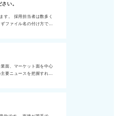
ださい。
ます。 採用担当者は数多く
まずファイル名の付け方です
ようにしましょう。その際、
いるのがマナーです。 締め
いては、メールサーバーで弾
分なサイズに圧縮し、複数の
件名に「課題提出（〇〇大
企業面、マーケット面を中心
では、締め切りや指定に沿っ
の主要ニュースを把握すれ
しいところ恐れ入りますが、
界記事では、志望業界の競合
た署名を必ず添えるようにし
を伝えて、業界への理解を示
う。 「最近〇〇銀行がデジ
ると考えています」のように、
ることで、「御社の戦略が業