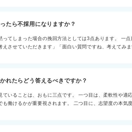
準備を徹底するので、トラブルを未然に防ぐことができます
ります。 完璧主義は品質にこだわるタイプと表現し、「細
できます。ただ、効率とのバランスを意識しています」と補
まったら不採用になりますか？
囲をよく観察するタイプと言い換えれば、「積極的に発言す
黙ってしまった場合の挽回方法としては3点あります。 一
、チームの状況を把握しやすいです」という強みになります
考えさせていただきます」「面白い質問ですね、考えてみま
う 言い換えのコツとして大切なのは、ネガティブな言葉を
秒でも呼吸を整えると頭が回りやすくなります。 二点目は
」や「熟考」といった言葉を選びましょう。 次に、改善の
について、補足させていただいてもよろしいでしょうか」と
るので、最近は期限を意識して決断を早めるようにしていま
点目は、落ち着いた態度を保つことです。焦って早口になる
自分の弱みを強みに転換することを意識しましょう。「心配
ますよ。 沈黙は悪くない！ 長く黙らないように冷静に臨も
聞かれたらどう答えるべきですか？
、組織にとってプラスになる面を強調します。 このように
黙自体は自然で、予想外の質問に数秒考えるのは普通です。
アピールできると覚えておきましょう。。
見ていることは、おもに三点です。 一つ目は、柔軟性や適
くなるのは、無言でうつむいたままの状態が続くときです。
でも働けるかが重要視されます。 二つ目に、志望度の本気
がないと受け取られやすいです。 面接官は完璧な答えより
仕事より勤務地が優先なのかも」と見られる可能性がありま
すべてが決まるわけではなく、全体の態度・熱意・論理性で
す。地元志向なのか、挑戦志向なのかを確認したい意図もあ
接で余計に緊張するので、沈黙＝考える時間として前向きに
希望のバランスに注意しよう 伝え方の例としては二点ありま