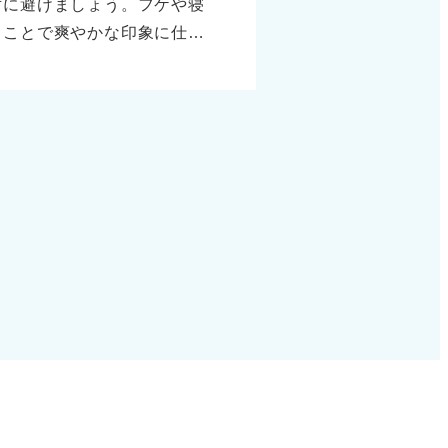
対に避けましょう。フケや寝
ることで爽やかな印象に仕上
なると思います。 きちんと
を心掛けましょう。