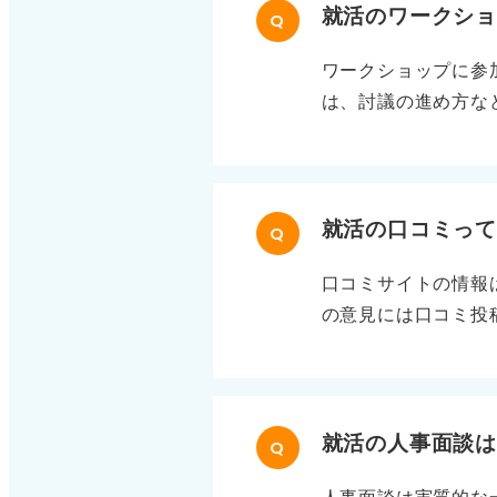
就活のワークシ
Q
ワークショップに参
は、討議の進め方な
する経験は、非常に
との交流のなかで、
たとえ選考に直結し
出る前の早い段階で
就活の口コミっ
Q
口コミサイトの情報
の意見には口コミ投
「こういう意見もあ
の判断は自分でおこ
接を通じて感じ取る
ておくことも検討し
就活の人事面談
Q
く、実際に起こった