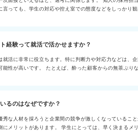
一次面接といえるほど、選考に関係します。 知人の採用担
査するきっかけになるかもしれません。 口コミがあてにな
に言っても、学生の対応や控え室での態度などをしっかり観
憂せず、OB・OG訪問などを活用してより信頼できる声を
価は下がります。 マイナス評価につながる行動はしない！ 
どの言葉はあくまで建前です。もし、担当者が砕けた調子で
ずに丁寧な口調で話しましょう。 たとえ「選考とは関係な
当者のなかにあなたの印象は残るものです。常に面接だとい
イト経験って就活で活かせますか？
は就活に非常に役立ちます。特に判断力や対応力などは、企
可能性が高いです。 たとえば、酔った顧客からの無茶ぶり
「臨機応変だ」「瞬間的な判断力がある」とアピールするこ
商談や接客の場面で非常に役立ちます。 実体験をもとにお
では、具体的な実体験をベースに語りましょう。「こういう
いうストーリーを語ると、説得力を持って伝えられます。採
ているのはなぜですか？
聞きたがっているはずです。
優秀な人材を採ろうと企業間の競争が激しくなっていること
側にメリットがあります。 学生にとっては、早く決まるメ
力する必要があり、デメリットがあることは否めません。ま