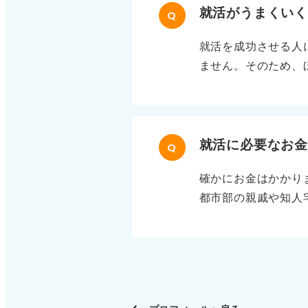
う。まずは5分でも
就活がうまくい
Q
り組みやすくなりま
就活を成功させる人
が下がります。自分
ません。そのため、
やりたくないことを
ンターンシップやO
て複数ルートで内定
鍵 さらに、自己分
「何ができるか」「
就活に必要なお
Q
センターを活用しま
確かにお金はかかり
面接をする面接官に
都市部の親戚や知人
に、柔軟性があるこ
必要がある場合は、
う」と気持ちを切り
ですが、依頼が通る
自治体から援助が出
もったいないです。
ださい。最後まで踏