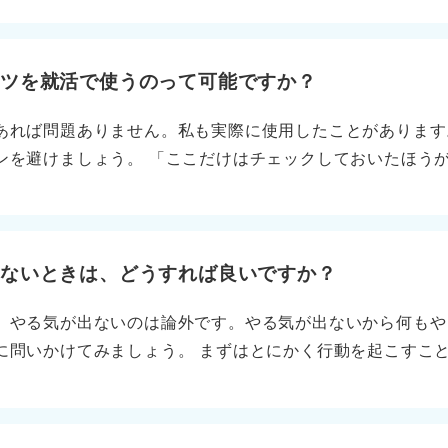
は難航を極めます。 2年生の時点で自己分析をはじめよう 
2年生から自己分析を、3年生の前期からインターンシップ
あれば、3年生の夏休みにインターンに参加できます。 質問
ーツを就活で使うのって可能ですか？
らすぐに自己分析とインターンの情報収集を始めましょう。
あれば問題ありません。私も実際に使用したことがあります
ンを避けましょう。 「ここだけはチェックしておいたほう
ーニングしておきましょう。シワシワのスーツは論外です。
なく、ネクタイにも配慮しましょう。たまに蝶ネクタイを選
。派手なデザインを避け、ストライプや水玉など落ち着いた
のルールさえ守っていれば、入学時のスーツを就活で使用し
出ないときは、どうすれば良いですか？
、やる気が出ないのは論外です。やる気が出ないから何もや
に問いかけてみましょう。 まずはとにかく行動を起こすこ
ます。行動を起こした後に、次にすべきことが見えてくるは
用です。 やりたくないことを明確にしてから仕事を探そう 
リーシート（ES）を書くのではなく、最初に気になる企業を