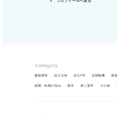
プロフィールへ戻る
が、都市部から地方
す。面接に向かう地
Category
書類選考
自己分析
自己PR
志望動機
面
就職・転職の悩み
既卒
第二新卒
その他