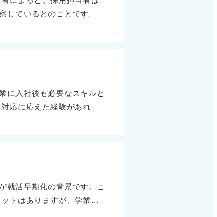
当者によると、採用担当者は
らないとまでは言い切れませ
察しているとのことです。だ
集め、自分で判断することが大
「選考とは関係ない」「リラ
話すことがあったとしても、
い」という発言が事実であっ
う意識を持って臨みましょ
業に入社後も必要なスキルと
な対応に応えた経験があれ
とができます。このようなス
こなったことを語って説得力
ことを言われてこういうふう
用担当者としても、そのよう
が就活早期化の背景です。こ
リットはありますが、学業を
た、乗り遅れた学生にしてみ