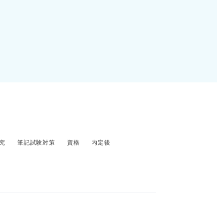
費補助がある場合もありま
究
筆記試験対策
資格
内定後