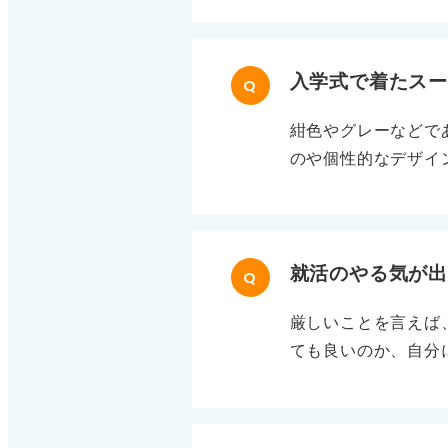
れば、その後の就活
想を言えば、学生は
要です。この流れで
入学式で着たス
Q
何もやっていないな
紺色やグレーなどで
が重要です。
のや個性的なデザイ
す。面接の前にクリ
に！ スーツだけで
くおすすめしません
記のように、最低限
就活のやる気が
Q
ん。
厳しいことを言えば
ても良いのか、自分
然とやる気は出てき
人になってからも有
は、いきなりエント