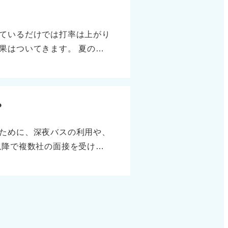
さい。心理的負担が減って取
とから書き出すと、ハードル
ているだけでは打率は上がり
とは意外と明確なものです。
果はついてきます。 夏のイ
るか」と探してみましょう。
やし、エントリー数を増やし
！ 切り替えの早さが成功の
分が何をやりたかったのか」
析の強化として、友人や就職
？
り物の言葉は、多くの学生と
ために、深夜バスの利用や、
官に響くものです。 最後
以降で複数社の面接を受ける
すぎず、「じゃあ次に行こ
です。もちろんお願いベース
るかもしれません。 企業や
企業もあります。諦めるのは
を頼むなども検討してみてく
の場合は当てはまりません