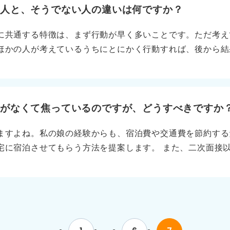
10分でもいいので、「この時間は就活に使う」と決めてくだ
く人と、そうでない人の違いは何ですか？
す。 また、やりたいことではなく、絶対にやりたくないこ
に共通する特徴は、まず行動が早く多いことです。ただ考え
のやりたいことはなかなか出てきませんが、やりたくないこ
ほかの人が考えているうちにとにかく行動すれば、後から結
はっきりさせた後に、「これをやらなくて良い仕事は何があ
B訪問に積極的に参加し、早期選考に乗るなど、行動量を増
獲得の可能性を広げることが大切です。 自分の言葉で語ろう
析が深いことも挙げられます。学生生活をさかのぼり、「自
逆に何ができないか」を知っている人は強いです。 自己分
金がなくて焦っているのですが、どうすべきですか
しょう。つたなくても自分の言葉で語ることが大切です。借
ますよね。私の娘の経験からも、宿泊費や交通費を節約する
は見破られます。自分の本心を自分の言葉で語るほうが面接
宅に宿泊させてもらう方法を提案します。 また、二次面接
ととと切り替えが早いことも大切です。不採用でも落ち込み
面接日を寄せるように担当者に頼んでみるのも一つの選択肢
替えて再挑戦できる人がうまくいきます。
場合、「自分への評価が高いかも」と認識するきっかけにな
ることもある 最終面接まで進むと、交通費を出してくれる
特に、選考回数が進んできた場合は、頼れる人に金銭的援助
みとどまって頑張ってほしいです。 ちなみに、質問者さん