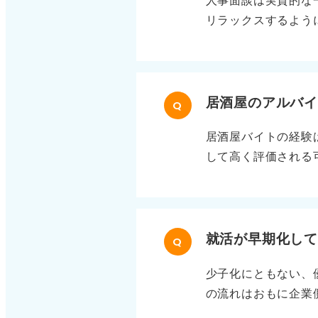
人事面談は実質的な
は、企業を詳細に調
リラックスするよう
んが、内容に一喜一
らけている学生の評
切です。
ックスしてくれ」な
学生はそれに合わせ
たとしても、採用担
居酒屋のアルバ
Q
う。
居酒屋バイトの経験
して高く評価される
ば、「機転が利く」
キルは、取引先との
アップを狙う 面接
に対応しました」と
就活が早期化し
Q
な具体的な対処法を
少子化にともない、
の流れはおもに企業
脇に置いて就活に注