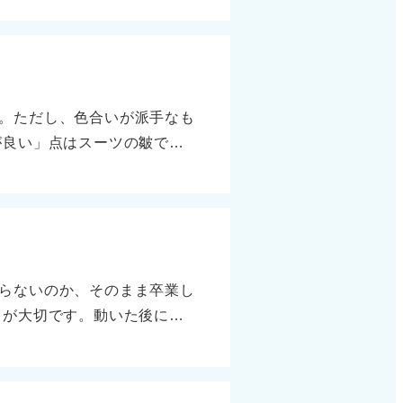
この流れに対応するため、理
の情報収集を始めることが必
者さんは3年生のため、もし
可能な限り早めから動くこと
。ただし、色合いが派手なも
が良い」点はスーツの皺で
 ネクタイへの配慮も忘れず
ぶ人がいますが、私はまった
ものをおすすめします。 上
てもまったく問題ありませ
らないのか、そのまま卒業し
とが大切です。動いた後に自
ずです。 この心掛けは社会
具体的なアクションとして
1～2社だけ見てみましょ