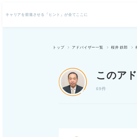
キャリアを前進させる「ヒント」が全てここに
トップ
アドバイザー一覧
桜井 鉄郎
このア
69件