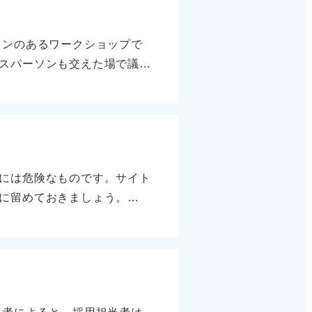
ョンのあるワークショップで
スパーソンも交えた場で議論
がおすすめ また、ほかの学生
得られる可能性もあります。
点で非常に有用です。焦りが
には危険なものです。サイト
に留めておきましょう。
人の声を直接聞こう！ 最後
のがおすすめです。面談や面
るなら、前もって内情を聞い
ることも有効です。噂ではな
どのニュースがあった場合