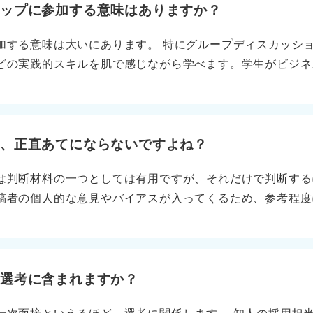
ョップに参加する意味はありますか？
加する意味は大いにあります。 特にグループディスカッシ
どの実践的スキルを肌で感じながら学べます。学生がビジネ
貴重です。 人脈とスキルを手にしよう！ 早い段階で行くの
ネットにはない非公開情報（企業の勤務実態、手当など）を
なくても、就活のスキルアップや人脈形成、情報収集という
行くことをおすすめします。
て、正直あてにならないですよね？
は判断材料の一つとしては有用ですが、それだけで判断する
稿者の個人的な意見やバイアスが入ってくるため、参考程度
るのかな」という気持ちを持つことが必要です。 内情を知る
なう 企業の実態は、採用担当者と話すなかでとらえていく
ようにしましょう。 もし志望企業に知人や大学の先輩がい
てみてください。 あるいは、企業の過去のニュースを調べ
は選考に含まれますか？
ことに目を向けてください。たとえば、不祥事を起こしたな