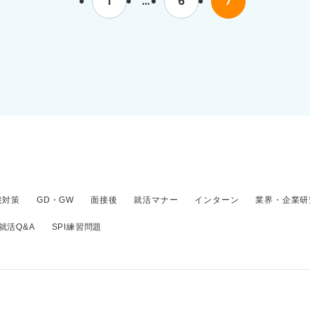
1
…
6
7
（地元）への面接に行くケースでは、地方自治体からの交通
域によってはぜひ活用してみましょう。
接対策
GD・GW
面接後
就活マナー
インターン
業界・企業研
就活Q&A
SPI練習問題