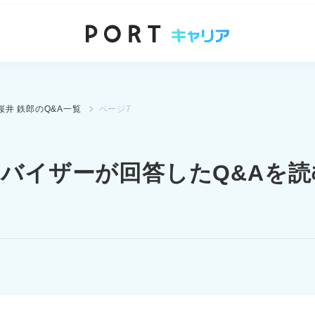
桜井 鉄郎のQ&A一覧
ページ7
ドバイザーが
回答したQ&Aを読