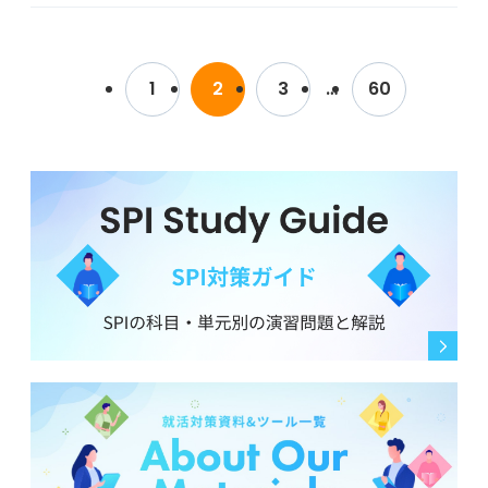
か？
もっと深掘りが必要だと感じているのですが、具体的に
自分なりに将来の目標を考えてはみるものの、具体的に
どのような視点で書けば良いのかわかりません。
「5年後、10年後にどうなっていたいか」を今の段階で
履歴書に記載すべき級のボーダーラインや、数学的スキ
1
2
3
…
60
明確にするのは難しく、どのように表現すれば説得力が
ルを業務適性に結びつけてアピールするための具体的な
IT業界を志望する理由に説得力を持たせるための構成
出るのか判断に迷っています。
書き方についてアドバイスをお願いします。
や、志望理由と似通った内容にしないためのポイントに
ついてアドバイスをお願いします。
あまりに大きな夢を語りすぎて現実味がないと思われた
り、逆に控えめすぎて意欲が低いと判断されたりしない
かとても不安です。
企業がキャリアプランを質問する意図や、選考を通過す
るために押さえておくべき書き方のコツ、具体的な構成
案についてアドバイスをお願いします。