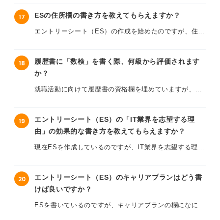
からず、筆が止まってしまいました。
だけで良いのか、それともPDFに変換すべきなのかとい
ただ活動内容を説明するだけになってしまいそうで、自
ESの住所欄の書き方を教えてもらえますか？
17
ったマナーについても教えてください。
分なりの強みをどう盛り込めば良いのか迷っています。
自治体の基本方針や総合計画などを読み込んでみました
エントリーシート（ES）の作成を始めたのですが、住所
サークルで役職に就いていなかった場合でも、企業に伝
が、それをどのように自分の志望動機や自己PRに落とし
WordでESを作成する際の基本的な作り方や、採用担当
欄の書き方について、どこまで丁寧に書くべきか迷って
わるアピールになるのでしょうか？
込めば良いのか、判断に迷っています。どの市役所にも
者が読みやすいと感じるレイアウトのコツ、についてア
います。
当てはまるような抽象的な内容になってしまい、自分ら
履歴書に「数検」を書く際、何級から評価されます
18
ドバイスをお願いします。
サークル活動を通じて「働く姿」をイメージしてもらう
しさをどう出せば良いのかわかりません。
か？
普段は「1-2-3」のようにハイフンを使って省略して書い
ための文章構成や、採用担当者の目を引く具体的な書き
てしまうのですが、やはり「一丁目二番三号」のように
方についてアドバイスをお願いします。
就職活動に向けて履歴書の資格欄を埋めていますが、実
やはり「なぜこの市ではないといけないのか」という点
正確に記載すべきでしょうか？ またマンション名や部屋
用数学技能検定（数検）の扱いについて迷っています。
を、民間企業よりも強く意識して書くべきでしょうか？
番号が長い場合、二行にわけて書いても良いのかわかり
ません。
エントリーシート（ES）の「IT業界を志望する理
19
中学生や高校生の頃に取得した級しか持っていないので
市役所の採用担当者がESでチェックしているポイント
由」の効果的な書き方を教えてもらえますか？
すが、一般的にどのレベルからが「ビジネスで役立つ計
や、ほかの受験生と差別化するための具体的な書き方の
住所の書き方一つで「マナーができていない」と判断さ
数能力」として評価の対象になるのでしょうか？
コツについてアドバイスをお願いします。
現在ESを作成しているのですが、IT業界を志望する理由
れて、選考に影響が出てしまわないか心配です。
をうまく言語化できず、悩んでいます。
また文系学生が数検を履歴書に記載した場合、論理的思
住所欄を記載する際の基本的なマナーや、都道府県から
考力の証明としてIT業界や金融業界などでどの程度ポジ
エントリーシート（ES）のキャリアプランはどう書
20
自分なりに「プログラミングに興味がある」「成長産業
書くべきかといった細かい注意点、また間違いやすいポ
ティブにとらえられるのか知りたいです。
けば良いですか？
だから」といった理由はありますが、これだけでは内容
イントについてアドバイスをお願いします。
が薄くほかの学生と似通ってしまうのではないかと不安
ESを書いているのですが、キャリアプランの欄になにを
もし履歴書に書くほどではない級だとしても、学習のプ
です。
書けば良いのかわからず、手が止まっています。
ロセスや数学的な素養を面接で伝える方法はあります