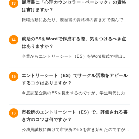
履歴書に「心理カウンセラー・ベーシック」の資格
13
企業側に「押し忘れたので差し替えさせてほしい」とす
は書けますか？
学部や修士などの正規の課程ではないため、そもそも学
ぐに連絡を入れるべきでしょうか？ それとも小さなミス
歴としてカウントして良いのか、あるいは空白期間に見
転職活動にあたり、履歴書の資格欄の書き方で悩んでい
として下手に騒がず、選考の結果を待つ方が賢明なのか
えないように備考欄などで補足すべきなのか判断がつき
ます。数年前に民間資格の「心理カウンセラー・ベーシ
教えていただきたいです。
ません。
ック」を取得したのですが、これは履歴書に記載しても
就活のESをWordで作成する際、気をつけるべき点
14
良いものなのでしょうか？
単に「卒業」とだけ書いてしまうと、その後の1年間が何
はありますか？
の説明もない空白期間になってしまい、面接でネガティ
国家資格ではない民間資格なので、中途採用の書類選考
企業からエントリーシート（ES）をWord形式で提出す
ブな印象を与えないか心配です。
で「実務に関係ない」とか「専門性が低い」と思われて
るように指定されたのですが、どのように作成すればき
しまい、逆にマイナスの印象を与えないか不安です。
れいに仕上がりますか？
また研究生時代の研究内容が志望職種と直接関係ない場
エントリーシート（ES）でサークル活動をアピール
15
合でも、詳細に記述した方が良いのでしょうか？
特に現在は事務職や営業職を志望していて、心理専門職
するコツはありますか？
普段大学のレポートなどでWordは使っていますが、就活
を目指しているわけではありません。
の書類となると、フォントの種類やサイズ、行間などを
研究生期間の正しい書き方のルールや、この期間を「前
今度志望企業のESを提出するのですが、学生時代に力を
どのように設定するのが適切なのかわかりません。
向きな準備期間」として採用担当者に伝えるためのコツ
入れたこととしてサークル活動の内容を書きたいと考え
もし記載しても良い場合、どのように書くのが正式名称
について、アドバイスをお願いします。
ています。
として正しいのでしょうか？ また異業種への転職におい
またいざ書き始めてみると、文字数のバランスやレイア
市役所のエントリーシート（ES）で、評価される書
16
て、この資格をどうアピールすればプラスの評価につな
ウトが崩れてしまい、読みづらくなっていないか心配で
き方のコツは何ですか？
しかし活動実績として全国大会に出場したような華々し
げられるのか、具体的なコツを教えてください。
す。
い成果があるわけではないため、日常的な活動をどう伝
公務員試験に向けて市役所のESを書き始めたのですが、
えれば評価されるのかわかりません。
民間企業とは異なる「公務員ならではのポイント」がわ
作成したファイルを提出する際、そのまま保存して送る