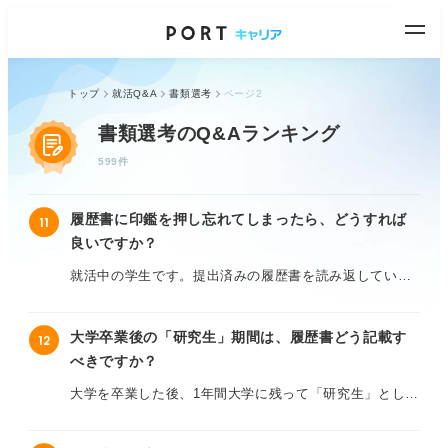
トップ
就活Q&A
書類選考
ページ2
書類選考のQ&Aランキング
599件
履歴書に印鑑を押し忘れてしまったら、どうすれば
11
良いですか？
就活中の学生です。提出済みの履歴書を読み返していた
ら、氏名の横にある押印欄に印鑑を押し忘れていること
に気付きました。
大学卒業後の「研究生」期間は、履歴書どう記載す
12
べきですか？
最近は「押印不要」の書類も増えていると聞きますが、
わざわざ押印欄があるフォーマットだったため、これは
大学を卒業した後、1年間大学に残って「研究生」として
大きなマイナス評価になってしまうのではないかと不安
活動していたのですが、この期間を履歴書の学歴欄にど
です。
のように書けば良いのか迷っています。