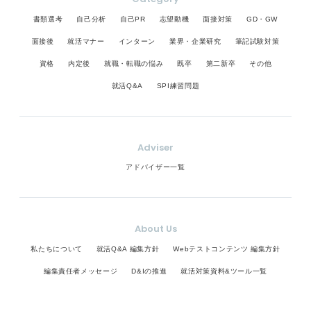
書類選考
自己分析
自己PR
志望動機
面接対策
GD・GW
面接後
就活マナー
インターン
業界・企業研究
筆記試験対策
資格
内定後
就職・転職の悩み
既卒
第二新卒
その他
就活Q&A
SPI練習問題
Adviser
アドバイザー一覧
About Us
私たちについて
就活Q&A 編集方針
Webテストコンテンツ 編集方針
編集責任者メッセージ
D&Iの推進
就活対策資料&ツール一覧