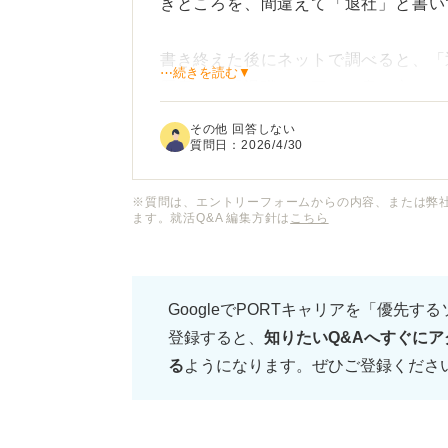
きところを、間違えて「退社」と書い
書き終えた後にネットで調べると、「
⋯続きを読む▼
歴書では「退職」が正しい書き方だと
その他 回答しない
すでに提出してしまった状況で、この
質問日：
2026/4/30
※質問は、エントリーフォームからの内容、または弊
ます。就活Q&A 編集方針は
こちら
GoogleでPORTキャリアを「優先す
登録すると、
知りたいQ&Aへすぐにア
る
ようになります。ぜひご登録くださ