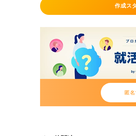
作成ス
匿名