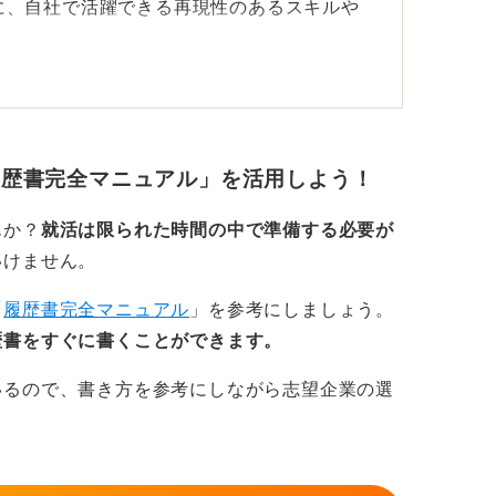
に、自社で活躍できる再現性のあるスキルや
こう！
んが、もし面接で指摘された場合は「お恥ず
履歴書完全マニュアル」を活用しよう！
気づきました。以後、公的な書類作成には細
れば、誠実な印象を与えることができると案
んか？
就活は限られた時間の中で準備する必要が
いけません。
不要です。小さな表記ミスにとらわれず、面
「
履歴書完全マニュアル
」を参考にしましょう。
がります。
歴書をすぐに書くことができます。
いるので、書き方を参考にしながら志望企業の選