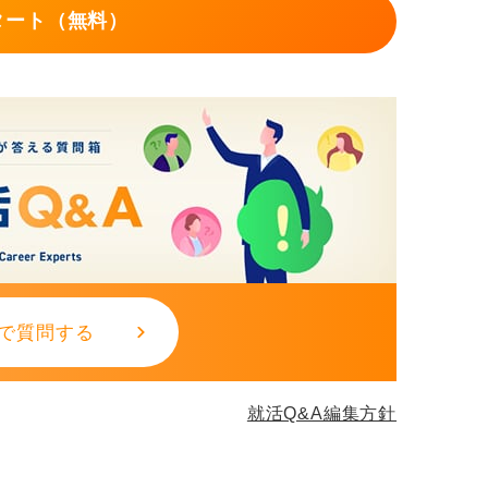
タート（無料）
で質問する
就活Q&A編集方針