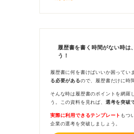
転職活動で最も重視されるのは、職
スキルや一貫性の評価に自信
もし面接で聞かれても、特に訂正を
明できれば問題ありません。
履歴書を書く時間がない時は
う！
次回からの書類作成で修正すれば十
きに進みましょう。
履歴書に何を書けばいいか困ってい
完璧を求めるあまり自信を失うより
る必要がある
ので、履歴書だけに時
を注ぐことが内定への近道です。
そんな時は履歴書のポイントを網羅
う。この資料を見れば、
選考を突破
0
実際に利用できるテンプレート
もつ
企業の選考を突破しましょう。