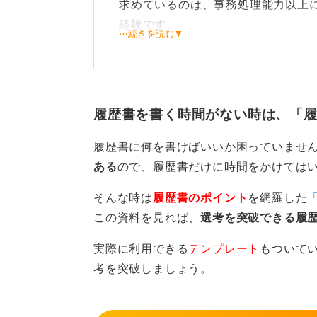
求めているのは、事務処理能力以上
経験です。
⋯続きを読む▼
誠実な対応で信頼を築いてい
すでに提出したものは修正できませ
履歴書を書く時間がない時は、「
かしながら、提出後に表記の誤りに
心の注意を払います」と素直に認め
履歴書に何を書けばいいか困っていませ
内してきました。
ある
ので、履歴書だけに時間をかけては
すでに提出済みであれば修正連絡は
そんな時は
履歴書のポイント
を網羅した
接対策に集中することが結果につな
この資料を見れば、
選考を突破できる履
実際に利用できる
テンプレート
もついて
0
考を突破しましょう。