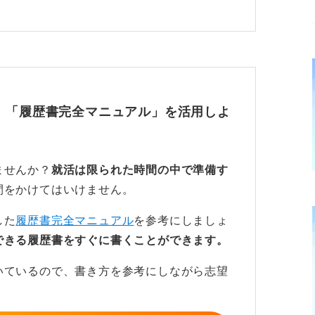
歴の内容やスキルの一貫性です。
を持つ
申し出る必要はなく、退職理由をしっかり説
、「履歴書完全マニュアル」を活用しよ
分ですので、一つのミスに囚われすぎず前向
ませんか？
就活は限られた時間の中で準備す
も、自分の強みをどう伝えるかにエネルギー
間をかけてはいけません。
した
履歴書完全マニュアル
を参考にしましょ
できる履歴書をすぐに書くことができます。
いているので、書き方を参考にしながら志望