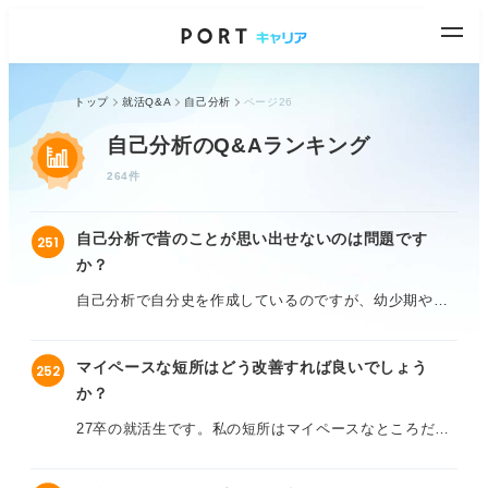
トップ
就活Q&A
自己分析
ページ26
自己分析のQ&Aランキング
264件
自己分析で昔のことが思い出せないのは問題です
251
か？
自己分析で自分史を作成しているのですが、幼少期や小
学校、中学校の頃の記憶がほとんどありません。特に印
象に残った出来事もなく、何をどう書けば良いのかまっ
マイペースな短所はどう改善すれば良いでしょう
252
たくわからず困っています。
か？
周りの友人は「昔から〇〇だった」「あの経験が今の自
27卒の就活生です。私の短所はマイペースなところだと
分につながっている」などと話していて、自分だけ何も
自覚しているのですが、具体的にどう改善していけば良
思い出せないことに焦りを感じています。このまま自己
いのかわかりません。