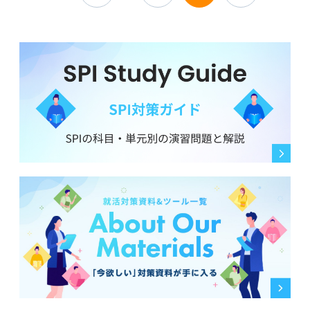
なく、仕事を絞り切れません。
を意識すれば良いか、アドバイスをいただけると嬉しい
げるのが少し苦手な人間で、このような性格で「向上心
です。
がある」と言える部分はあるのか気になります。
自分の適職とか以外にも、企業や業界研究、志望動機な
ど、もっといろいろなことにも活用できるような自己分
「向上心がある」とはどういうことなのか、そして私の
析のポイントなども教えていただけますと幸いです。
ようなタイプが「向上心がある」といえるのか、教えて
いただけると幸いです。