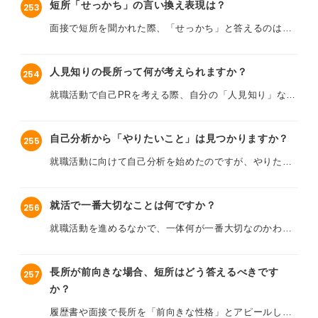
分析ができないと、就活に支障が出てしまうのではない
短所「せっかち」の言い換え表現は？
253
かと不安です。
面接練習のフィードバックで、ただ「マイペースなとこ
面接で短所を聞かれた際、「せっかち」と答えるのはマ
ろです」と短所を答えるだけではなく、それを改善する
イナスな印象を持たれてしまうのではないかと心配で
過去のことが思い出せない場合でも、自己分析を進める
ために具体的に取り組んでいることを伝えたほうが良い
す。
ことはできますか？ また、何か良い方法や、思い出せな
と言われました。
人見知りの長所って何が考えられますか？
254
い時の乗り越え方があればアドバイスをいただきたいで
私の短所である「すぐに結果を求めてしまう」「行動が
就職活動で自己PRを考える際、自分の「人見知り」な性
す。
しかし、改善方法や、面接官に納得してもらえる伝え方
早すぎる」といった点を、なるべくポジティブな印象を
格は長所にできますか？
などが思いつかないため、アドバイスをいただけないで
与えつつ、企業に理解してもらえるように伝えるには、
しょうか？ よろしくお願いします。
どのような言葉に言い換えるのが適切でしょうか？
自己分析から「やりたいこと」は見つかりますか？
255
たとえば、慎重に物事を考えたり、相手の言葉を注意深
く聞き、深く理解しようと努める姿勢は、仕事において
就職活動に向けて自己分析を始めたのですが、やりたい
「せっかち」という短所を、面接で正直に伝えつつも、
も活かせるのではないかなと考えています。
ことが見つかりません。
好印象につなげるための言い換え表現について、キャリ
アコンサルタントの方からのアドバイスをお願いしま
「人見知り」を長所としてアピールするのは問題ないで
就活で一番大切なことは何ですか？
256
自分の強みや興味のあることは何となくわかるのです
す。
しょうか？ キャリアコンサルタントの方のご意見をお聞
が、それが具体的な仕事にどうつながるのかイメージで
就職活動を進めるなかで、一体何が一番大切なのかわか
かせください。
きず、将来何をしたいのか明確になりません。
らなくなってきました。就活の軸のようなものもまった
くわかりません。
自己分析を深めていくうちに、やりたいことは見つかる
長所が前向きな場合、短所はどう答えるべきです
257
ものなのでしょうか？ やりたいことを見つけるために、
か？
自己分析や企業研究、エントリーシート（ES）作成、
どのように考えを深めていけば良いかなど、具体的なア
SPI対策、面接対策など、やるべきことは本当に多くあ
履歴書や面接で長所を「前向きな性格」とアピールした
ドバイスをお願いします。