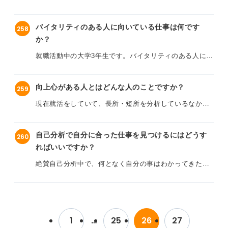
りますが、就活において最も重要な要素は何なのでしょ
いのですが、短所を聞かれた際に、裏を返して「考えが
うか？ 何を一番重視したら良いですか？
甘い」「楽観的すぎる」などと言い換えることはできま
バイタリティのある人に向いている仕事は何です
258
すか？
また、多くの就活生が陥りがちな間違いや、後悔しやす
か？
いポイントがあれば知っておきたいです。
長所と短所は表裏一体だと聞きますが、自己PRで話した
就職活動中の大学3年生です。バイタリティのある人に向
長所と短所は関連付けて伝えた方が良いのでしょうか？
いている仕事について教えてください。
面接官に「自己分析ができていない」と思われたり、矛
盾していると感じられたりしないか心配です。
向上心がある人とはどんな人のことですか？
259
自己分析をするなかで、自分の強みは「バイタリティが
あること」だと感じています。部活動やアルバイトで困
現在就活をしていて、長所・短所を分析しているなかで
長所として前向きさをアピールしつつ、短所も矛盾なく
難な目標に対しても粘り強く、前向きに取り組んできた
疑問なのですが、「向上心がある」とはどういうことで
マイナスな印象を持たれないように伝えるにはどうすれ
経験があるので、そこが強みかなと思っているのです
しょうか？
ば良いでしょうか？ 具体的な表現や注意点があれば教え
が、バイタリティがある人がどんな仕事で活躍できるの
自己分析で自分に合った仕事を見つけるにはどうす
260
てください。
かがあまり想像できません。
ればいいですか？
実際企業が求める「向上心がある人」というのは、具体
的にどのような人のことを指すのでしょうか？ 常に高み
絶賛自己分析中で、何となく自分の事はわかってきた気
営業職のように目標達成意欲が求められる仕事なのか
を目指し続けるような、特別な人でないといけないので
がしますが、そこから自分に向いている仕事を見つける
な、と漠然としたイメージはあります。もっとほかに
しょうか？
にはどうしたら良いのでしょう？
「バイタリティのある人」が活躍できる仕事や働き方は
ありますか？
私はたとえば、「一度やったミスは二度と繰り返さな
そんなにいろいろな仕事を知っているわけでもないし、
い」と心に決めていますが、これも向上心といえるので
1
…
25
26
27
社会人経験のない自分に詳しい職種が想像できるわけも
また、バイタリティのある人が仕事を選ぶ際にどんな点
しょうか。私は目立つタイプではなく、大きな目標を掲