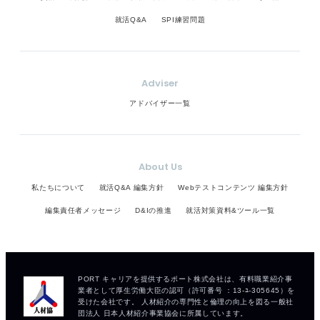
就活Q&A
SPI練習問題
Adviser
アドバイザー一覧
About Us
私たちについて
就活Q&A 編集方針
Webテストコンテンツ 編集方針
編集責任者メッセージ
D&Iの推進
就活対策資料&ツール一覧