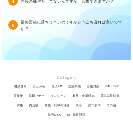
4
面接の練習をしてないんですが、合格できますか？
最終面接に落ちて辛いのですがどう立ち直れば良いです
5
か？
Category
書類選考
自己分析
自己PR
志望動機
面接対策
GD・GW
面接後
就活マナー
インターン
業界・企業研究
筆記試験対策
資格
内定後
就職・転職の悩み
既卒
第二新卒
その他
就活Q&A
SPI練習問題