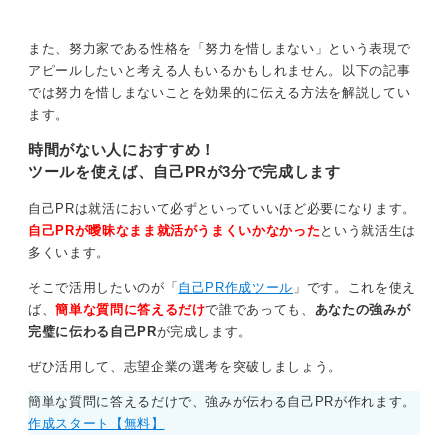
ントがわからない人は参考にして、
人事を惹き付ける自己PRを完成さ
「周りが嫌がる作業を一人でやり続け、結果的に周りの
せましょう。
また、努力家である性格を「努力を惜しまない」という表現で
役に立った」というようなエピソードが努力家を象徴す
アピールしたいと考える人もいるかもしれません。以下の記事
る内容です。短所に見えるようなエピソードを選ばない
では努力を惜しまないことを効果的に伝える方法を解説してい
ように注意しましょう。
ます。
0
時間がない人におすすめ！
ツールを使えば、自己PRが3分で完成します
自己PRは就活において必ずといっていいほど必要になります。
自己PRが曖昧なまま就活がうまくいかなかった
という就活生は
多くいます。
そこで活用したいのが「
自己PR作成ツール
」です。これを使え
ば、
簡単な質問に答えるだけ
で誰であっても、
あなたの強みが
完璧に伝わる自己PR
が完成します。
ぜひ活用して、志望企業の選考を突破しましょう。
簡単な質問に答えるだけで、強みが伝わる自己PRが作れます。
作成スタート【無料】