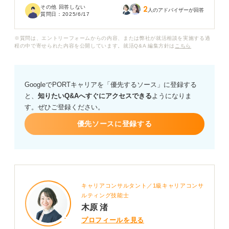
その他 回答しない
2
ります。また、効率の悪い方法でも、努力さえすれば何
人のアドバイザーが回答
質問日：
2025/6/17
とかなると考えてしまう可能性もあるかもしれません。
※質問は、エントリーフォームからの内容、または弊社が就活相談を実施する過
面接で努力家であることをアピールする際に、短所とし
程の中で寄せられた内容を公開しています。就活Q&A 編集方針は
こちら
て捉えられないようにするためには、どのような点に注
意して話すべきでしょうか？
GoogleでPORTキャリアを「優先するソース」に登録する
と、
知りたいQ&Aへすぐにアクセスできる
ようになりま
す。ぜひご登録ください。
優先ソースに登録する
キャリアコンサルタント／1級キャリアコンサ
ルティング技能士
木原 渚
プロフィールを見る