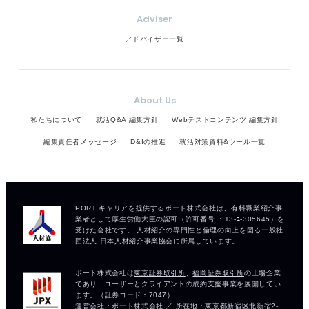
Adviser
アドバイザー一覧
About Us
私たちについて
就活Q&A 編集方針
Webテストコンテンツ 編集方針
編集責任者メッセージ
D&Iの推進
就活対策資料&ツール一覧