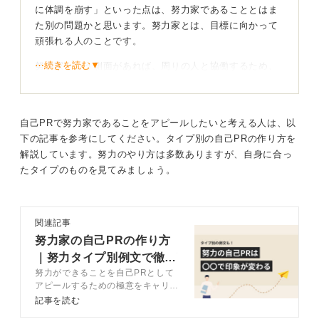
に体調を崩す」といった点は、努力家であることとはま
た別の問題かと思います。努力家とは、目標に向かって
頑張れる人のことです。
⋯続きを読む▼
努力家という側面があれば、周りの人と協働するため、
一定のパフォーマンスを出せるように努力ができるので
はないかと考えます。ここからもわかるように、伝え方
を間違えてしまうと、どんな長所も短所になる可能性が
自己PRで努力家であることをアピールしたいと考える人は、以
あるのです。
下の記事を参考にしてください。タイプ別の自己PRの作り方を
解説しています。努力のやり方は多数ありますが、自身に合っ
評価に値するエピソードで「真の努力家」をアピー
たタイプのものを見てみましょう。
ルしよう
だからこそ、努力家であることを伝える際に、どのよう
関連記事
なエピソードを添えるかが重要です。客観的に見ても長
努力家の自己PRの作り方
所としてとらえられるものであり、周囲からの評価など
｜努力タイプ別例文で徹底
も交えながら伝えられれば、十分に長所としてアピール
できます。
努力ができることを自己PRとして
解説
アピールするための極意をキャリア
逆に、頑固さといったようなネガティブに捉えられてし
コンサルタントと共に解説します。
記事を読む
自分の努力のタイプや差別化のポイ
まう内容は伝えるべきではありません。