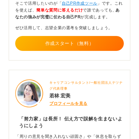
るためにこのように工夫しています」や、「周囲と協調
そこで活用したいのが「
自己PR作成ツール
」です。これ
するためにこのように心掛けています」といった言葉を
を使えば、
簡単な質問に答えるだけ
で誰であっても,
あ
添えると効果的だと言えます。
なたの強みが完璧に伝わる自己PR
が完成します。
さらに、そうした工夫や協調によって、具体的にどのよ
ぜひ活用して、志望企業の選考を突破しましょう。
うな成果が得られたのかをエピソードを交えて語ること
で、あなたの「努力家」という長所がより魅力的に伝わ
作成スタート（無料）
るのです。
具体的なアピールができれば、企業側も入社後の活躍を
イメージしやすくなると覚えておきましょう。
0
キャリアコンサルタント/一般社団法人テツナ
グ代表理事
若林 宏美
プロフィールを見る
「努力家」は長所！ 伝え方で誤解を生まないよ
うにしよう
「周りの意見を聞き入れない頑固さ」や「休息を取らず