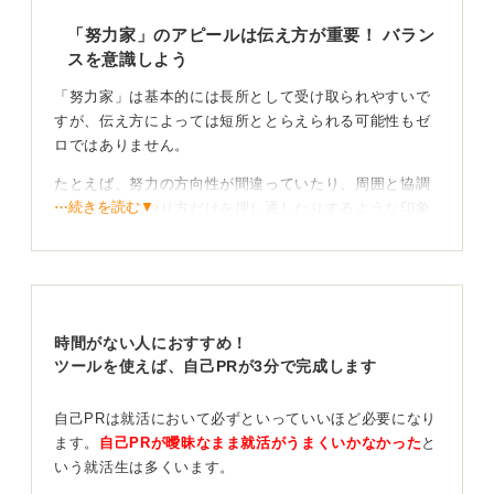
「努力家」のアピールは伝え方が重要！ バラン
スを意識しよう
「努力家」は基本的には長所として受け取られやすいで
すが、伝え方によっては短所ととらえられる可能性もゼ
ロではありません。
たとえば、努力の方向性が間違っていたり、周囲と協調
⋯続きを読む▼
せずに自分のやり方だけを押し通したりするような印象
を持たれてしまうと、「頑固」「視野が狭い」といった
ネガティブな評価につながるリスクがあります。
工夫や協調性を伝えてマイナス面を払しょくしよ
う！
時間がない人におすすめ！
ツールを使えば、自己PRが3分で完成します
もし「努力家」という性格がマイナスに捉えられるので
はないかという懸念がある場合は、伝え方の工夫を意識
自己PRは就活において必ずといっていいほど必要になり
することが大切です。
ます。
自己PRが曖昧なまま就活がうまくいかなかった
と
いう就活生は多くいます。
「ただひたすら頑張るのではなく、努力を成果につなげ