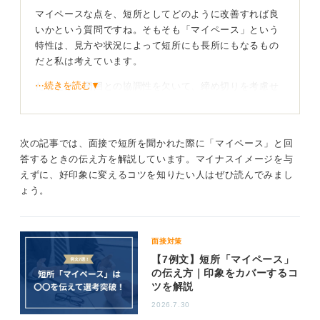
マイペースな点を、短所としてどのように改善すれば良
いかという質問ですね。そもそも「マイペース」という
特性は、見方や状況によって短所にも長所にもなるもの
だと私は考えています。
⋯続きを読む▼
たとえば、周囲との協調性を欠いて、締め切りを考慮せ
ずに自分のペースを優先してしまうのであれば、それは
改善すべき短所といえるかもしれません。
しかし一方で、期日や目標から逆算して計画を立て、周
次の記事では、面接で短所を聞かれた際に「マイペース」と回
囲に流されずに自分のペースで着実に物事を進められる
答するときの伝え方を解説しています。マイナスイメージを与
のであれば、それは「計画性がある」「着実性がある」
えずに、好印象に変えるコツを知りたい人はぜひ読んでみまし
といった素晴らしい長所になります。
ょう。
説得力を高めるには短所・長所になる点を同時に伝
えることが鍵
面接対策
【7例文】短所「マイペース」
まずは、マイペースさがどのような場面で短所として現
の伝え方｜印象をカバーするコ
ツを解説
れ、どのような場面ではむしろ良い方向に作用するのか
を、客観的に自己分析して理解することが大切です。
2026.7.30