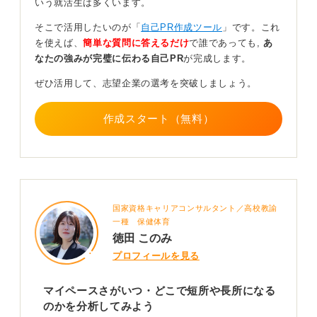
いう就活生は多くいます。
うことを自覚しているのであれば、対処法も同時に伝え
てください。
そこで活用したいのが「
自己PR作成ツール
」です。これ
を使えば、
簡単な質問に答えるだけ
で誰であっても,
あ
「しかし最近は、マイペースがゆえに問題が発生するこ
なたの強みが完璧に伝わる自己PR
が完成します。
ともあるとわかったので、〇〇の場面ではメンバーと進
捗を共有するようにしています」といったように、周囲
ぜひ活用して、志望企業の選考を突破しましょう。
と協調できることを伝えられれば良いと思います。
その際、ゼミなどで複数人と協力した経験などを例に挙
作成スタート（無料）
げてみてください。マイペースは単なる特性で、それを
活かしながら、どうリスクを回避しているのかを説明す
るようにしましょう。
一方、マイペースなところを長所として伝える場合は、
「周りの意見に流されず、自分のパフォーマンスがもっ
国家資格キャリアコンサルタント／高校教諭
とも上がる仕事の進め方を理解している」「自分の仕事
一種 保健体育
の進め方を確立している」といった表現がおすすめです
徳田 このみ
よ。
プロフィールを見る
0
マイペースさがいつ・どこで短所や長所になる
のかを分析してみよう