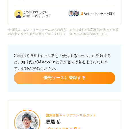
ろです」と短所を答えるだけではなく、それを改善する
ために具体的に取り組んでいることを伝えたほうが良い
その他 回答しない
2
と言われました。
人のアドバイザーが回答
質問日：
2025/6/12
しかし、改善方法や、面接官に納得してもらえる伝え方
※質問は、エントリーフォームからの内容、または弊社が就活相談を実施する過
などが思いつかないため、アドバイスをいただけないで
程の中で寄せられた内容を公開しています。就活Q&A 編集方針は
こちら
しょうか？ よろしくお願いします。
GoogleでPORTキャリアを「優先するソース」に登録する
と、
知りたいQ&Aへすぐにアクセスできる
ようになりま
す。ぜひご登録ください。
優先ソースに登録する
国家資格キャリアコンサルタント
馬場 岳