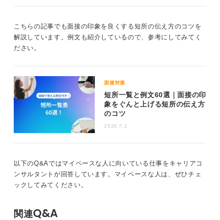
そのうえで、短所として改善したい点については具体的
な改善策を考えてみてください。それと同時に、長所と
こちらの記事でも面接の印象を良くする短所の伝え方のコツを
して活かせる側面は自信を持ってアピールしていくよう
解説しています。例文も紹介しているので、参考にしてみてく
にしましょう。
ださい。
面接などで短所について話す際には、以下の例文のよう
な伝え方を意識すると望ましいです。
「私にはマイペースな一面があり、ときに周囲と足並み
面接対策
が揃わないこともあります。この点は、〇〇を意識して
短所一覧と例文60選｜面接の印
象をぐんと上げる短所の伝え方
改善に取り組んでいます。一方で、この特性は、△△の
のコツ
場面では計画的に物事を進める力として活かせると考え
ています」
2026.7.1
短所を改善する姿勢、一方で長所として作用する場面が
あるという点を具体的に伝えると、面接官も納得できる
以下のQ&Aではマイペースな人に向いている仕事をキャリアコ
内容になりますよ。
ンサルタントが回答しています。マイペースな人は、ぜひチェ
ックしてみてください。
0
Q&A
関連