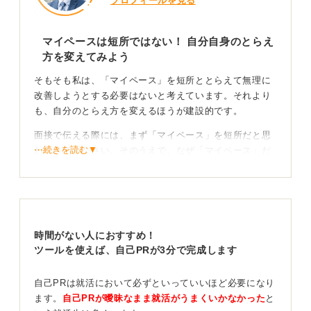
プロフィールを見る
マイペースは短所ではない！ 自分自身のとらえ
方を変えてみよう
そもそも私は、「マイペース」を短所ととらえて無理に
改善しようとする必要はないと考えています。それより
も、自分のとらえ方を変えるほうが建設的です。
面接で伝える際には、まず「マイペース」を短所だと思
⋯続きを読む▼
わないでください。そのうえで、なぜ「マイペース」だ
と感じているのかを説明しましょう。
たとえば「一人でじっくり作業を進めたい」ということ
であれば、なぜその進め方が良いと思っているのか伝え
るイメージです。
時間がない人におすすめ！
ツールを使えば、自己PRが3分で完成します
マイペースながらも周囲と協調できることを示して
マイナス評価を回避
自己PRは就活において必ずといっていいほど必要になり
ます。
自己PRが曖昧なまま就活がうまくいかなかった
と
そのうえで、マイペースが理由でトラブルが起きてしま