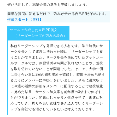
ぜひ活用して、志望企業の選考を突破しましょう。
簡単な質問に答えるだけで、強みが伝わる自己PRが作れます。
作成スタート【無料】
ツールで作成した自己PR例文
（リーダーシップが強みの場合）
私はリーダーシップを発揮できる人材です。学生時代にサ
ークル長として運営に携わった際に、リーダーシップを養
うことができました。サークル長を務めていたフットボー
ルサークルでは、練習場所や時間が取れないことや、連携
を取り切れていないことが問題でした。そこで、大学生側
に掛け合い週に2回の練習場所を確保し、時間を決め活動す
るようにメンバーに声掛けを行いました。さらに週末明け
に今週の活動の詳細をメンバーに配信することで連携強化
に努めた結果、サークル加入率を前年度の3倍まで伸ばすこ
とができました。問題にしっかりと焦点を当て、迅速に対
応していき、周りを良い意味で巻き込んでいくリーダーシ
ップを御社でも活かしていきたいと考えております。