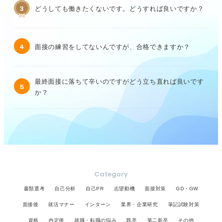
3
どうしても働きたくないです。どうすれば良いですか？
4
面接の練習をしてないんですが、合格できますか？
最終面接に落ちて辛いのですがどう立ち直れば良いです
5
か？
Category
書類選考
自己分析
自己PR
志望動機
面接対策
GD・GW
面接後
就活マナー
インターン
業界・企業研究
筆記試験対策
資格
内定後
就職・転職の悩み
既卒
第二新卒
その他