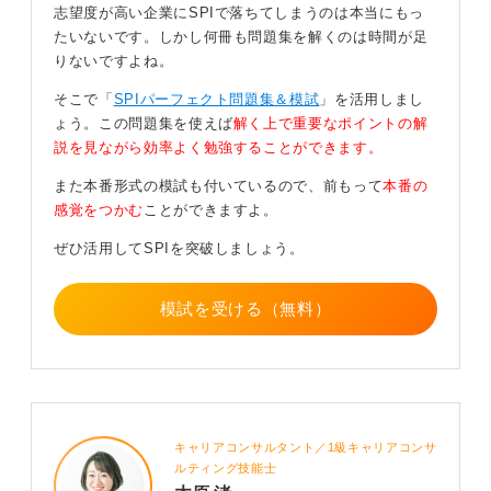
志望度が高い企業にSPIで落ちてしまうのは本当にもっ
順番を区別するかどうかの判断を磨こう！
たいないです。しかし何冊も問題集を解くのは時間が足
りないですよね。
SPIの確率問題で特に重要になるのは、順番を区別する
そこで「
SPIパーフェクト問題集＆模試
」を活用しまし
か・しないかという判断です。並べるなら順列、選ぶだ
ょう。この問題集を使えば
解く上で重要なポイントの解
けなら組合せ。この判断さえできれば、ほとんどの問題
説を見ながら効率よく勉強することができます。
に対応できます。
また本番形式の模試も付いているので、前もって
本番の
公式だけを覚えても、どれを使うかという判断ができな
感覚をつかむ
ことができますよ。
ければ本番では太刀打ちできません。
ぜひ活用してSPIを突破しましょう。
SPI対策においては公式を覚える作業よりも、問題文を
読んでどう考えるかという解法のプロセスを身に付ける
ことが、確実に得点する力につながります。
模試を受ける（無料）
0
キャリアコンサルタント／1級キャリアコンサ
ルティング技能士