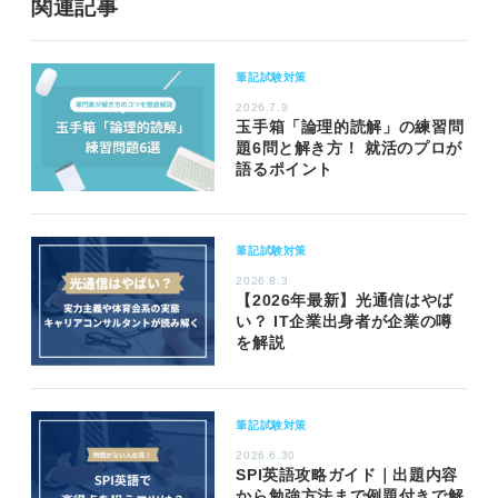
関連記事
筆記試験対策
2026.7.9
玉手箱「論理的読解」の練習問
題6問と解き方！ 就活のプロが
語るポイント
筆記試験対策
2026.8.3
【2026年最新】光通信はやば
い？ IT企業出身者が企業の噂
を解説
筆記試験対策
2026.6.30
SPI英語攻略ガイド｜出題内容
から勉強方法まで例題付きで解