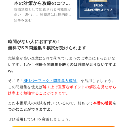
本の対策から攻略のコツま
これらは条件を1つずつ整理し同時に起こる事象は掛け
就職試験として出題される可能性が
で完全網羅
算、どちらかが起こる事象は足し算と考える癖をつける
高い「SPI3」。難易度は比較的低
ことで対応できます。
いですが、油断は禁物です。この記
記事を読む
事ではキャリアコンサルタントが
公式に頼りすぎると応用問題で手が止まりやすくなるた
SPI3の基本的な対策から攻略法ま
め、なぜその式になるのかを理解することが大切です。
でを徹底解説します。
時間がない人におすすめ！
問題文を読んだら何通りあるのか、そのうち何通りが条
無料でSPI問題集＆模試が受けられます
件を満たすのかを言葉で説明できるかを意識して練習す
ると、本番でも安定して解けるようになります。
志望度が高い企業にSPIで落ちてしまうのは本当にもったいな
いです。しかし
何冊も問題集を解くのは時間が足りないですよ
0
ね。
そこで「
SPIパーフェクト問題集＆模試
」を活用しましょう。
この問題集を使えば
解く上で重要なポイントの解説を見ながら
効率よく勉強することができます。
また本番形式の模試も付いているので、前もって
本番の感覚
を
つかむことができますよ。
ぜひ活用してSPIを突破しましょう。