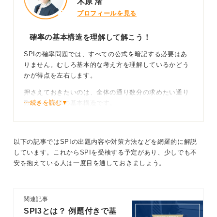
木原 渚
プロフィールを見る
確率の基本構造を理解して解こう！
SPIの確率問題では、すべての公式を暗記する必要はあ
りません。むしろ基本的な考え方を理解しているかどう
かが得点を左右します。
押さえておきたいのは、全体の通り数分の求めたい通り
⋯続きを読む▼
数という確率の基本構造です。
この考え方を軸に、順列と組み合わせの違いを理解して
おくことが重要です。順列は並び方を区別する場合でnPr
を使い、組み合わせは並び方を区別しない場合でnCrを使
以下の記事ではSPIの出題内容や対策方法などを網羅的に解説
います。
しています。これからSPIを受検する予定があり、少しでも不
安を抱えている人は一度目を通しておきましょう。
典型問題を繰り返して慣れていこう
またよく出るのがサイコロ、カード、くじ引き、玉の取
関連記事
り出しといった典型問題です。
SPI3とは？ 例題付きで基