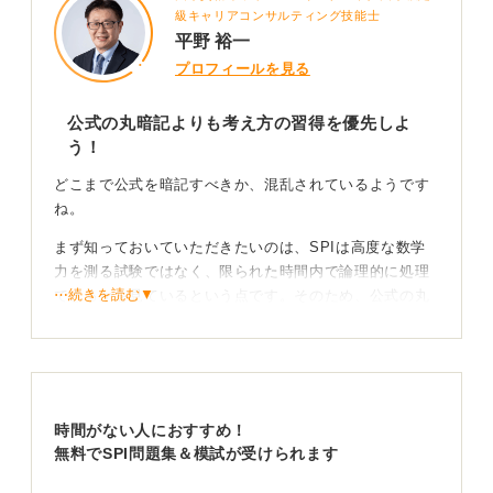
級キャリアコンサルティング技能士
平野 裕一
プロフィールを見る
公式の丸暗記よりも考え方の習得を優先しよ
う！
どこまで公式を暗記すべきか、混乱されているようです
ね。
まず知っておいていただきたいのは、SPIは高度な数学
力を測る試験ではなく、限られた時間内で論理的に処理
⋯続きを読む▼
できるかを見ているという点です。そのため、公式の丸
暗記は不要です。
まず押さえるべき基本は3つ。
①確率＝条件÷全体
時間がない人におすすめ！
②順列（並べ方）：$nPr$
無料でSPI問題集＆模試が受けられます
③組合せ（選び方）：$nCr$