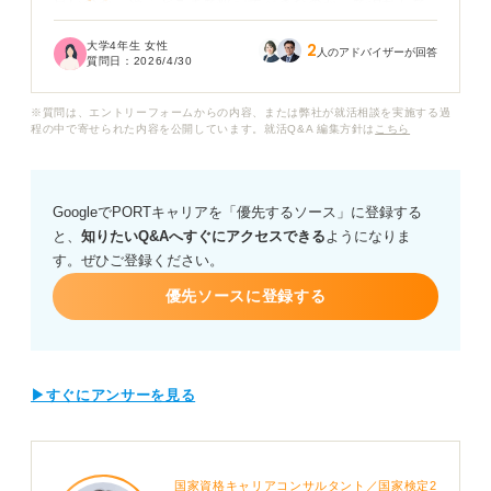
良いのか」や「どこまで暗記すべきなのか」で混乱して
います。
大学4年生 女性
2
人のアドバイザーが回答
質問日：
2026/4/30
問題集を見ると解説は理解できるものの、本番で同じよ
うに使えるか不安です。SPIの確率問題では、どのよう
※質問は、エントリーフォームからの内容、または弊社が就活相談を実施する過
な公式や考え方を押さえておくとよいのでしょうか？
程の中で寄せられた内容を公開しています。就活Q&A 編集方針は
こちら
頻出の公式や、公式の使い分け方について教えていただ
きたいです。
GoogleでPORTキャリアを「優先するソース」に登録する
と、
知りたいQ&Aへすぐにアクセスできる
ようになりま
す。ぜひご登録ください。
優先ソースに登録する
▶すぐにアンサーを見る
国家資格キャリアコンサルタント／国家検定2