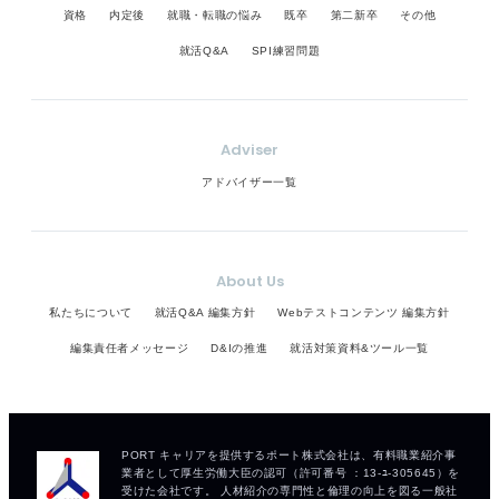
資格
内定後
就職・転職の悩み
既卒
第二新卒
その他
就活Q&A
SPI練習問題
Adviser
アドバイザー一覧
About Us
私たちについて
就活Q&A 編集方針
Webテストコンテンツ 編集方針
編集責任者メッセージ
D&Iの推進
就活対策資料&ツール一覧