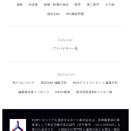
資格
内定後
就職・転職の悩み
既卒
第二新卒
その他
就活Q&A
SPI練習問題
Adviser
アドバイザー一覧
About Us
私たちについて
就活Q&A 編集方針
Webテストコンテンツ 編集方針
編集責任者メッセージ
D&Iの推進
就活対策資料&ツール一覧