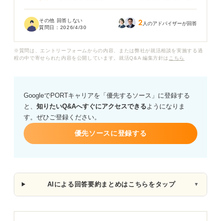
ったという体験談を目にする一方で、企業側は監視シス
テムやログ解析によって不正を検知していると説明して
その他 回答しない
2
おり、情報の真偽が判断できません。
人のアドバイザーが回答
質問日：
2026/4/30
Webテストにおいて、企業側が不正行為をどのように捉
※質問は、エントリーフォームからの内容、または弊社が就活相談を実施する過
えているのかや、不正と判断された場合のリスクについ
程の中で寄せられた内容を公開しています。就活Q&A 編集方針は
こちら
て理解した上で、受験に向き合うための視点を持ちたい
です。
GoogleでPORTキャリアを「優先するソース」に登録する
と、
知りたいQ&Aへすぐにアクセスできる
ようになりま
す。ぜひご登録ください。
優先ソースに登録する
AIによる回答要約まとめはこちらをタップ
▼