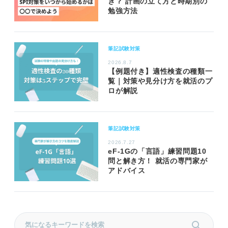
き？ 計画の立て方と時期別の
勉強方法
筆記試験対策
2026.8.7
【例題付き】適性検査の種類一
覧｜対策や見分け方を就活のプ
ロが解説
筆記試験対策
2026.7.27
eF-1Gの「言語」練習問題10
問と解き方！ 就活の専門家が
アドバイス