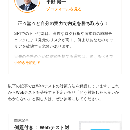
自分自身の未来を守ることにつながります。
平野 裕一
プロフィールを見る
0
正々堂々と自分の実力で内定を勝ち取ろう！
SPIでの不正行為は、高度なログ解析や面接時の乖離チ
ェックにより発覚のリスクが高く、何よりあなたのキャ
リアを破壊する危険があります。
目先の合格のために信頼を捨てる選択は、避けるべきで
⋯続きを読む▼
す。
企業は最新のAI（人工知能）監視や操作履歴の分析に加
え、面接での受け答えとテスト結果（性格・思考性）の
矛盾を鋭くチェックしています。
以下の記事ではWebテストの対策方法を解説しています。これ
からWebテストを受検する予定があり「どう対策したら良いか
企業が求めているのは点数以上に、ビジネスの根幹であ
わからない」と悩む人は、ぜひ参考にしてください。
る誠実さです。企業は不正行為を非常に重く捉えていま
す。
関連記事
誠実さはビジネスパーソンの根幹である！
例題付き！ Webテスト対