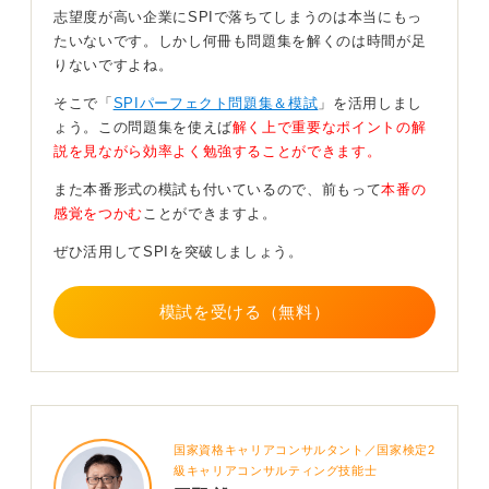
志望度が高い企業にSPIで落ちてしまうのは本当にもっ
たとえその場をすり抜けたとしても、後続の筆記テスト
たいないです。しかし何冊も問題集を解くのは時間が足
や面接での受け答えと整合性が取れなくなり、最終的に
りないですよね。
信頼を失うケースも少なくありません。
そこで「
SPIパーフェクト問題集＆模試
」を活用しまし
企業がWebテストを通じてみているのは、基礎学力以上
ょう。この問題集を使えば
解く上で重要なポイントの解
に受検者の公平性や誠実さです。
説を見ながら効率よく勉強することができます。
一度不正が疑われれば、その企業だけでなく、エージェ
また本番形式の模試も付いているので、前もって
本番の
ントを経由している場合は他社の選考にまで悪影響が及
感覚をつかむ
ことができますよ。
ぶリスクすら孕んでいます。
ぜひ活用してSPIを突破しましょう。
短期的な得を狙った安易な行動が、将来の大きな機会損
失につながるという現実に目を向けなければなりませ
ん。
模試を受ける（無料）
不安を感じるのは誰もが同じですが、Webテストは受検
者を落とすための罠ではなく、一定の基準を確認するた
めのプロセスです。
完璧な満点を目指す必要はありません。
国家資格キャリアコンサルタント／国家検定2
自分の力で正々堂々と向き合う姿勢こそが、結果として
級キャリアコンサルティング技能士