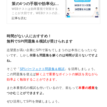
策の4つの手順や効率化の
ログ解析は、解答時間の不自然な速さや、不審なブラウ
WEBテストは効率重視で対策する
秘訣を解説
ザ操作の検知をおこなうと案内してきました。
ことが大切です。WEBテストの評
価を最も重視するという企業はほと
記事を読む
再テストとの乖離は、内定前後で行われる対面テスト
んどなく、面接やESの内容が重視
で、実力差が露呈します。人物像のズレは、検査結果で
される傾向にあるからです。この記
見える性格と、実際のあなたの行動が一致しない違和感
事では、WEBテストの効率的な対
です。
策方法や、受験前の必須準備などに
時間がない人におすすめ！
ついてキャリアコンサルタントと解
無料でSPI問題集＆模試が受けられます
不正に頼ることは、自分の人生の舵取りを嘘に委ねる行
説します。
為であり、キャリア形成とは真逆の道です。正々堂々と
志望度が高い企業にSPIで落ちてしまうのは本当にもったいな
挑み、自分の実力で勝ち取った内定こそが、入社後のあ
いです。しかし
何冊も問題集を解くのは時間が足りないですよ
なたを支える真の自信になります。
ね。
そこで「
SPIパーフェクト問題集＆模試
」を活用しましょう。
0
この問題集を使えば
解く上で重要なポイントの解説を見ながら
効率よく勉強することができます。
また本番形式の模試も付いているので、前もって
本番の感覚
を
つかむことができますよ。
ぜひ活用してSPIを突破しましょう。