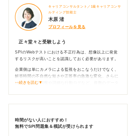
キャリアコンサルタント／1級キャリアコンサ
ルティング技能士
木原 渚
プロフィールを見る
正々堂々と受験しよう
SPIのWebテストにおける不正行為は、想像以上に発覚
するリスクが高いことを認識しておく必要があります。
企業側は単にカメラによる監視をおこなうだけでなく、
解答時間の不自然な短さや正答率の急激な変化、さらに
⋯続きを読む▼
はIPアドレス情報や詳細な行動ログなど、複数のデータ
を組み合わせて多角的にチェックしています。
明確な証拠が提示されなくても、挙動に不自然な点があ
れば「不正の疑いあり」として扱われ、選考から除外さ
れる可能性が十分にあります。
時間がない人におすすめ！
無料でSPI問題集＆模試が受けられます
誠実さが将来の自分を守る