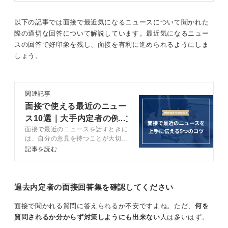
そのため単なる事実の説明だけで終わる回答は評価され
にくく、ニュースの概要、なぜ注目したか、自分の考え
以下の記事では面接で最近気になるニュースについて聞かれた
や学びという構成が基本になりますよ。
際の適切な回答について解説しています。最近気になるニュー
スの回答で好印象を残し、面接を有利に進められるようにしま
しょう。
多角的な思考で社会への関心を示そう
ニュースのジャンルは必ずしも企業や業界と一致してい
る必要はありませんが、可能であれば企業活動に影響し
関連記事
そう、自分の価値観や問題意識とつながる内容が望まし
面接で使える最近のニュー
いです。
ス10選｜大手内定者の例文
面接で最近のニュースを話すときに
付き
たとえば業界ニュース、技術動向、働き方、環境、社会
は、自分の意見を持つことが大切で
課題などは汎用性が高く話を広げやすいテーマです。
す。最近のニュースについての回答
記事を読む
方法や自分なりの意見を持つための
重要なのは賛否を語ることよりも、多面的に考えようと
コツなどをキャリアコンサルタント
する姿勢を示すことです。
が解説します。例文を交えて紹介す
るので、面接を突破する手掛かりに
過去内定者の面接回答集を確認してください
また専門的すぎるニュースや強い政治的主張を含む話題
してください。
は、意見の対立を生みやすいため慎重に扱う必要があり
面接で聞かれる質問に答えられるか不安ですよね。ただ、
何を
ます。
質問されるか分からず対策しようにも出来ない
人は多いはず。