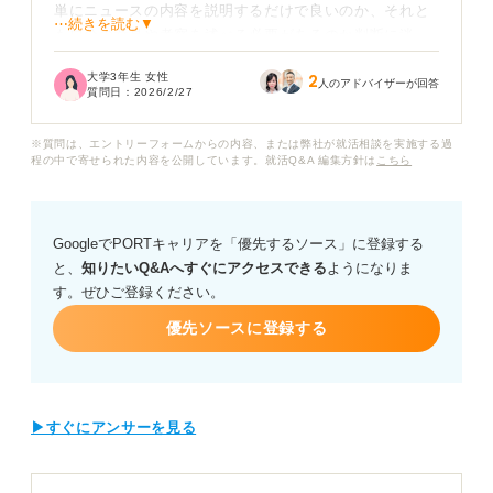
単にニュースの内容を説明するだけで良いのか、それと
⋯続きを読む▼
も自分の意見や考察を述べる必要があるのか判断に迷っ
ています。またどのようなジャンルのニュースを選ぶべ
大学3年生 女性
2
きでしょうか？
人のアドバイザーが回答
質問日：
2026/2/27
特に企業や業界とまったく関係のないニュースを選んで
※質問は、エントリーフォームからの内容、または弊社が就活相談を実施する過
しまっても大丈夫なのか、それとも関連性が高いニュー
程の中で寄せられた内容を公開しています。就活Q&A 編集方針は
こちら
スを選ぶべきなのか知りたいです。
面接官がこの質問をする意図や好印象を与えるためのニ
GoogleでPORTキャリアを「優先するソース」に登録する
ュースの選び方、構成の仕方について教えていただけま
と、
知りたいQ&Aへすぐにアクセスできる
ようになりま
すか？
す。ぜひご登録ください。
優先ソースに登録する
▶すぐにアンサーを見る