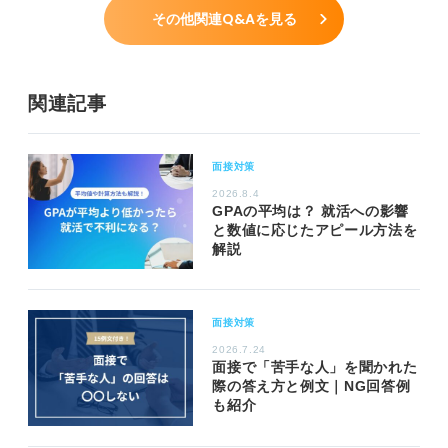
その他関連Q&Aを見る
関連記事
面接対策
2026.8.4
GPAの平均は？ 就活への影響
と数値に応じたアピール方法を
解説
面接対策
2026.7.24
面接で「苦手な人」を聞かれた
際の答え方と例文｜NG回答例
も紹介