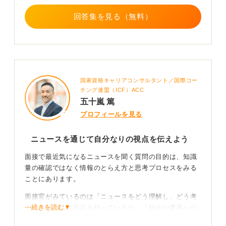
く好印象ですよ。
回答集を見る（無料）
0
国家資格キャリアコンサルタント／国際コー
チング連盟（ICF）ACC
五十嵐 篤
プロフィールを見る
ニュースを通じて自分なりの視点を伝えよう
面接で最近気になるニュースを聞く質問の目的は、知識
量の確認ではなく情報のとらえ方と思考プロセスをみる
ことにあります。
面接官がみているのは「ニュースをどう理解し、どう考
⋯続きを読む▼
え、自分なりの視点を持っているか」「社会や業界への
関心がどの程度あるか」という点です。