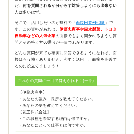
っていないとあまり話が盛り上がらないように感じまし
だ、
何を質問されるか分からず対策しようにも出来ない
た。
人は多いはず。
ニュースの内容より自分なりの視点を素直に話そう
そこで、活用したいのが無料の「
面接回答例60選
」で
す。この資料があれば、
伊藤忠商事や森永製菓、トヨタ
自動車などの人気企業
の面接でもよく聞かれるような質
選ぶニュースのジャンルは無理に業界に結びつける必要
問とその答え方60通りが一目でわかります。
はないです。
どんな質問が来ても確実に回答できるようになれば、面
社会問題でも、技術の話題でも、最近の制度変更のよう
接はもう怖くありません。今すぐ活用し、面接を突破す
なニュースでも、自分がきちんと理解できている話題の
るのに役立てましょう！
ほうが話しやすいでしょう。
難しそうだからという理由で選んだニュースほど、表面
これらの質問に一目で答えられる！(一部)
的な説明になってしまい途中で話に詰まってしまうこと
もあります。
【伊藤忠商事】
・あなたの強み・長所を教えてください。
話すときはニュースの概要に簡単に触れたあと「なぜそ
・あなたの夢を教えてください。
れが気になったのか」「そこから何を考えたのか」を自
【花王株式会社】
分の言葉で伝えるだけで十分だと思います。
・この職種を希望する理由は何ですか。
難しいことを言おうとするよりも落ち着いて、自分なり
・あなたにとって仕事とは何ですか。
の視点を素直に話すことのほうが面接官にも伝わりやす