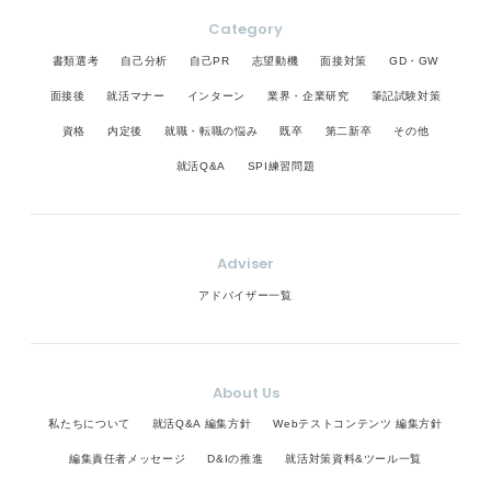
Category
書類選考
自己分析
自己PR
志望動機
面接対策
GD・GW
面接後
就活マナー
インターン
業界・企業研究
筆記試験対策
資格
内定後
就職・転職の悩み
既卒
第二新卒
その他
就活Q&A
SPI練習問題
Adviser
アドバイザー一覧
About Us
私たちについて
就活Q&A 編集方針
Webテストコンテンツ 編集方針
編集責任者メッセージ
D&Iの推進
就活対策資料&ツール一覧