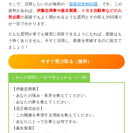
面接では正解というより社会に目を向け、自分の言葉で
そこで、活用したいのが無料の「
面接回答例60選
」です。この
考えている学生であることが伝わる回答を意識してくだ
資料があれば、
伊藤忠商事や森永製菓、トヨタ自動車などの人
さいね。
気企業
の面接でもよく聞かれるような質問とその答え方60通り
が一目でわかります。
0
どんな質問が来ても確実に回答できるようになれば、面接はも
う怖くありません。今すぐ活用し、面接を突破するのに役立て
ましょう！
今すぐ受け取る（無料）
これらの質問に一目で答えられる！(一部)
【伊藤忠商事】
・あなたの強み・長所を教えてください。
・あなたの夢を教えてください。
【花王株式会社】
・この職種を希望する理由を教えてください。
・あなたにとって仕事とは何ですか。
【森永製菓】