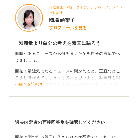
行政書士／2級ファイナンシャル・プランニン
グ技能士
國場 絵梨子
プロフィールを見る
知識量より自分の考えを素直に語ろう！
興味があるニュースから何を考えたかを自分の言葉で伝
えましょう。
面接で最近気になるニュースを聞かれると、正直なとこ
ろ少し身構えてしまう方は多いと思います。私自身も就
⋯続きを読む▼
活生の頃は「知的に見えるような立派な話をしなければ
いけない」と考えていました。
ただ何度か面接を受ける中で感じたのは、この質問は知
識量や正確さを試すものではなくニュースをどう受け止
め、そこから何を考えたのかを見られているということ
過去内定者の面接回答集を確認してください
です。
ニュースの内容を丁寧に説明できても、自分の考えが入
面接で聞かれる質問に答えられるか不安ですよね。た